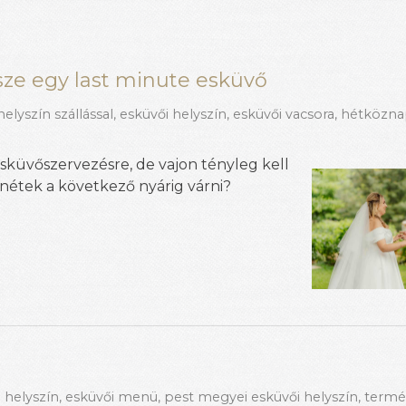
sze egy last minute esküvő
elyszín szállással
,
esküvői helyszín
,
esküvői vacsora
,
hétközna
sküvőszervezésre, de vajon tényleg kell
tnétek a következő nyárig várni?
 helyszín
,
esküvői menü
,
pest megyei esküvői helyszín
,
termé