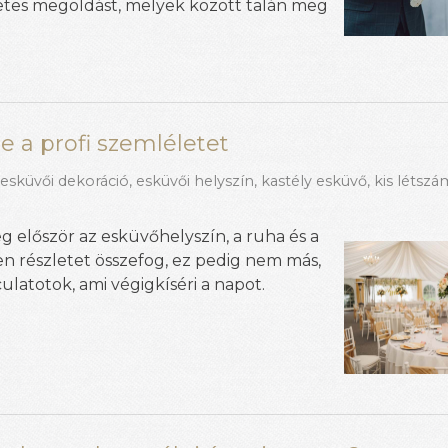
etes megoldást, melyek között talán meg
e a profi szemléletet
,
esküvői dekoráció
,
esküvői helyszín
,
kastély esküvő
,
kis létsz
g először az esküvőhelyszín, a ruha és a
n részletet összefog, ez pedig nem más,
culatotok, ami végigkíséri a napot.