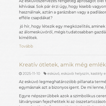
Az esküvőszervezés rengeteg apróságot ölel 
kihívásai. Sok pár érzi úgy, hogy kisebb vagyo
használnak, aztán a garázsban vagy a padláson
efféle csapdákat?
jó hír, hogy létezik egy megközelítés, amin
az álomesküvőről, mégis tudatosabban gazdál
kímélitek.
Tovább
Kreatív ötletek, amik még emlé
2025-11-10
esküvő
,
esküvői helyszín
,
kastély 
Az esküvő legmeghatározóbb pillanata termé
egymásnak azt a bizonyos igent. De mi lenne
Egyre népszerűbbek azok a szimbolikus cerem
látványosan fejezhetitek ki az összetartozáso