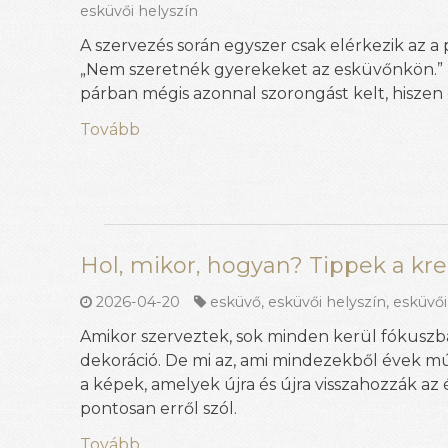
esküvői helyszín
A szervezés során egyszer csak elérkezik az a 
„Nem szeretnék gyerekeket az esküvőnkön.” Ez
párban mégis azonnal szorongást kelt, hiszen
Tovább
Hol, mikor, hogyan? Tippek a kre
2026-04-20
esküvő
,
esküvői helyszín
,
esküvő
Amikor szerveztek, sok minden kerül fókuszba
dekoráció. De mi az, ami mindezekből évek 
a képek, amelyek újra és újra visszahozzák az 
pontosan erről szól.
Tovább