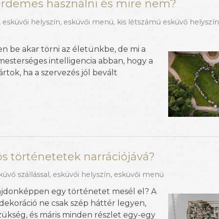
 érdemes használni és mire nem?
,
esküvői helyszín
,
esküvői menü
,
kis létszámú esküvő helyszí
ten be akar törni az életünkbe, de mi a
mesterséges intelligencia abban, hogy a
tok, ha a szervezés jól bevált
s történetetek narrációjává?
küvő szállással
,
esküvői helyszín
,
esküvői menü
ajdonképpen egy történetet mesél el? A
 dekoráció ne csak szép háttér legyen,
zükség, és máris minden részlet egy-egy