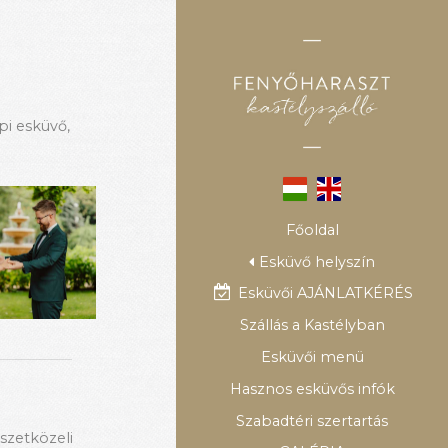
pi esküvő
,
Főoldal
Esküvő helyszín
Esküvői AJÁNLATKÉRÉS
Szállás a Kastélyban
Esküvői menü
Hasznos esküvős infók
Szabadtéri szertartás
szetközeli