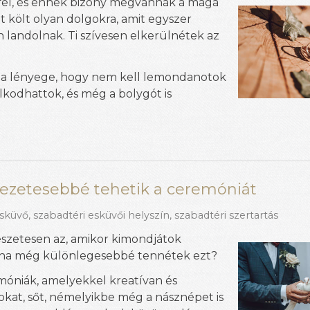
fel, és ennek bizony megvannak a maga
nt költ olyan dolgokra, amit egyszer
 landolnak. Ti szívesen elkerülnétek az
ek a lényege, hogy nem kell lemondanotok
kodhattok, és még a bolygót is
kezetesebbé tehetik a ceremóniát
esküvő
,
szabadtéri esküvői helyszín
,
szabadtéri szertartás
szetesen az, amikor kimondjátok
, ha még különlegesebbé tennétek ezt?
óniák, amelyekkel kreatívan és
tokat, sőt, némelyikbe még a násznépet is