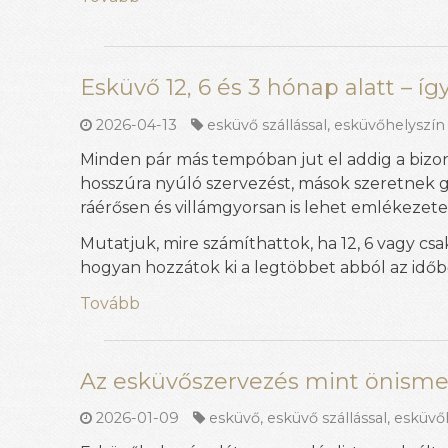
Esküvő 12, 6 és 3 hónap alatt – í
2026-04-13
esküvő szállással
,
esküvőhelyszín 
Minden pár más tempóban jut el addig a bizony
hosszúra nyúló szervezést, mások szeretnek gy
ráérősen és villámgyorsan is lehet emlékezetes
Mutatjuk, mire számíthattok, ha 12, 6 vagy cs
hogyan hozzátok ki a legtöbbet abból az időbő
Tovább
Az esküvőszervezés mint önismer
2026-01-09
esküvő
,
esküvő szállással
,
esküvőh