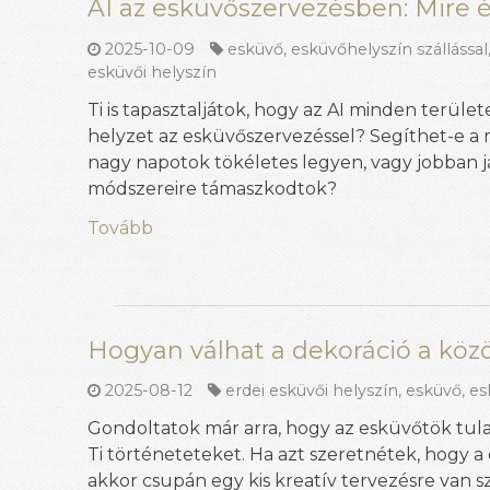
AI az esküvőszervezésben: Mire
2025-10-09
esküvő
,
esküvőhelyszín szállással
esküvői helyszín
Ti is tapasztaljátok, hogy az AI minden terüle
helyzet az esküvőszervezéssel? Segíthet-e a 
nagy napotok tökéletes legyen, vagy jobban jár
módszereire támaszkodtok?
Tovább
Hogyan válhat a dekoráció a közö
2025-08-12
erdei esküvői helyszín
,
esküvő
,
es
Gondoltatok már arra, hogy az esküvőtök tul
Ti történeteteket. Ha azt szeretnétek, hogy a
akkor csupán egy kis kreatív tervezésre van s