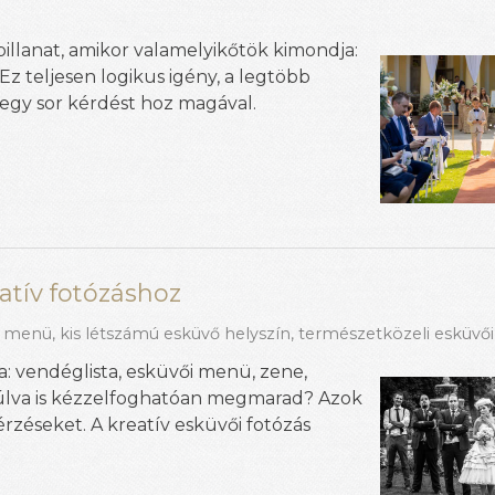
pillanat, amikor valamelyikőtök kimondja:
 teljesen logikus igény, a legtöbb
 egy sor kérdést hoz magával.
atív fotózáshoz
i menü
,
kis létszámú esküvő helyszín
,
természetközeli esküvői
: vendéglista, esküvői menü, zene,
múlva is kézzelfoghatóan megmarad? Azok
érzéseket. A kreatív esküvői fotózás