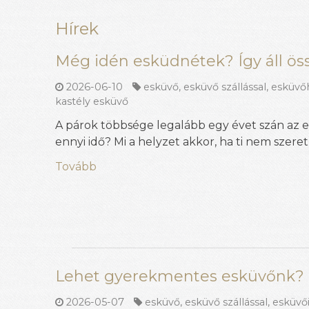
Hírek
Még idén esküdnétek? Így áll ös
2026-06-10
esküvő
,
esküvő szállással
,
esküvőh
kastély esküvő
A párok többsége legalább egy évet szán az e
ennyi idő? Mi a helyzet akkor, ha ti nem szere
Tovább
Lehet gyerekmentes esküvőnk?
2026-05-07
esküvő
,
esküvő szállással
,
esküvői