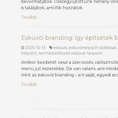
bevonhatjátok. Összegyűjtöttünk néhány ötl
is találjátok, ami illik hozzátok.
Tovább
Esküvői branding: így építsétek b
2025-10-13
esküvő
,
esküvőhelyszín szállással
helyszín
,
természetközeli esküvői helyszín
Amikor kezdetét veszi a szervezés, valószínűle
menü jut eszetekbe. De van valami, ami minde
mint az esküvői branding – a ti saját, egyedi ar
Tovább