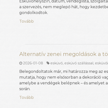
Esküvőhelyszín, dátum, vendéglista, szolgálta
a szervezés, nem meglepő hát, hogy kezdetb
gondolkodtok.
Tovább
Alternatív zenei megoldások a t
2026-01-08
esküvő
,
esküvő szállással
,
esküvői
Belegondoltatok már, mi határozza meg az es
mutatja, hogy nem elsősorban a dekoráció vag
amelybe a vendégek belépnek – és amelyet a 
során.
Tovább