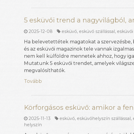
5 esküvői trend a nagyvilágból, 
2025-12-08
esküvő
,
esküvő szállással
,
esküvői
Ha belevetettétek magatokat a szervezésbe, b
és az esküvői magazinok tele vannak izgalmas
nem kell külföldre mennetek ahhoz, hogy iga
Mutatunk 5 esküvői trendet, amelyek világsze
megvalósíthatók.
Tovább
Körforgásos esküvő: amikor a fenn
2025-11-13
esküvő
,
esküvőhelyszín szállással
,
helyszín