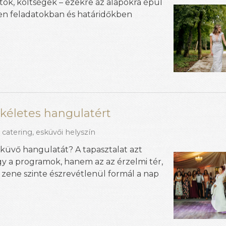
tók, költségek – ezekre az alapokra épül
en feladatokban és határidőkben
ökéletes hangulatért
 catering
,
esküvői helyszín
küvő hangulatát? A tapasztalat azt
y a programok, hanem az az érzelmi tér,
zene szinte észrevétlenül formál a nap