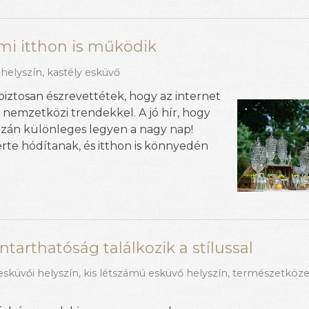
ami itthon is működik
 helyszín
,
kastély esküvő
iztosan észrevettétek, hogy az internet
 nemzetközi trendekkel. A jó hír, hogy
zán különleges legyen a nagy nap!
rte hódítanak, és itthon is könnyedén
tarthatóság találkozik a stílussal
esküvői helyszín
,
kis létszámú esküvő helyszín
,
természetközel