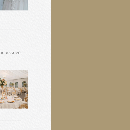
ámú esküvő