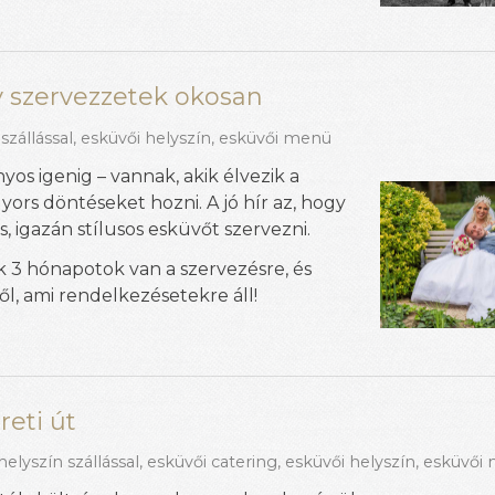
gy szervezzetek okosan
szállással
,
esküvői helyszín
,
esküvői menü
os igenig – vannak, akik élvezik a
ors döntéseket hozni. A jó hír az, hogy
, igazán stílusos esküvőt szervezni.
ak 3 hónapotok van a szervezésre, és
l, ami rendelkezésetekre áll!
eti út
elyszín szállással
,
esküvői catering
,
esküvői helyszín
,
esküvői