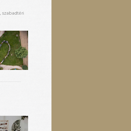
n
,
szabadtéri