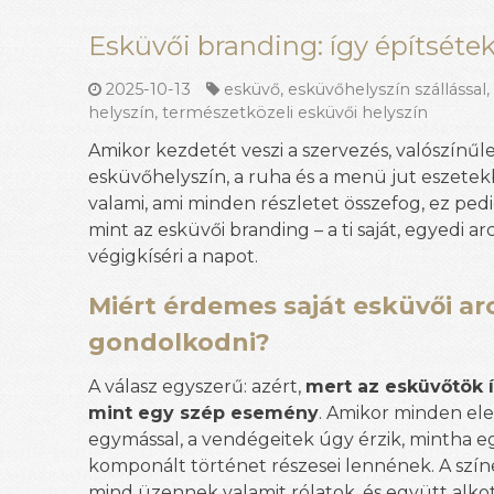
Esküvői branding: így építsétek
2025-10-13
esküvő
,
esküvőhelyszín szállással
helyszín
,
természetközeli esküvői helyszín
Amikor kezdetét veszi a szervezés, valószínűl
esküvőhelyszín, a ruha és a menü jut eszetek
valami, ami minden részletet összefog, ez pe
mint az esküvői branding – a ti saját, egyedi ar
végigkíséri a napot.
Miért érdemes saját esküvői a
gondolkodni?
A válasz egyszerű: azért,
mert az esküvőtök í
mint egy szép esemény
. Amikor minden el
egymással, a vendégeitek úgy érzik, mintha 
komponált történet részesei lennének. A szín
mind üzennek valamit rólatok, és együtt alko