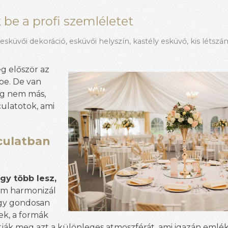
 be a profi szemléletet
,
esküvői dekoráció
,
esküvői helyszín
,
kastély esküvő
,
kis létsz
eg először az
be. De van
dig nem más,
culatotok, ami
rculatban
gy több lesz,
em harmonizál
egy gondosan
ek, a formák
tják meg azt a különleges atmoszférát, ami igazán emlé