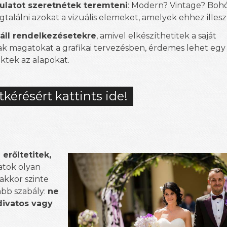
ulatot szeretnétek teremteni
: Modern? Vintage? Boh
találni azokat a vizuális elemeket, amelyek ehhez illes
 áll rendelkezésetekre
, amivel elkészíthetitek a saját
nak magatokat a grafikai tervezésben, érdemes lehet egy
ektek az alapokat.
tkérésért kattints ide!
erőltetitek,
zatok olyan
akkor szinte
abb szabály:
ne
divatos vagy