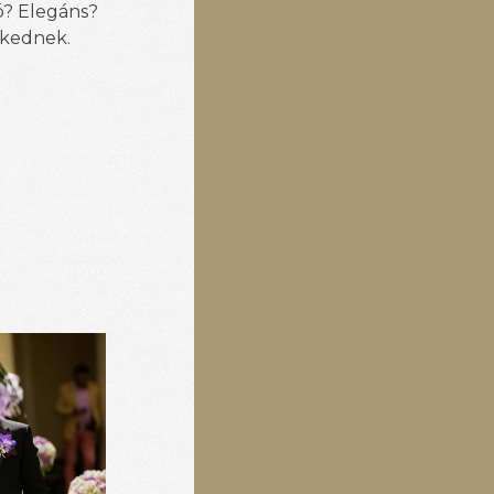
ó? Elegáns?
zkednek.