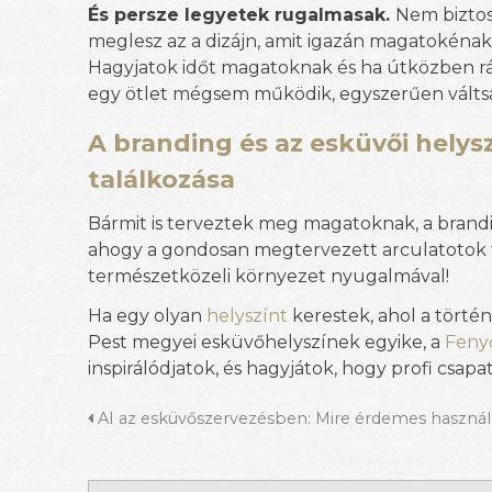
És persze legyetek rugalmasak.
Nem biztos
meglesz az a dizájn, amit igazán magatokénak
Hagyjatok időt magatoknak és ha útközben rá
egy ötlet mégsem működik, egyszerűen válts
A branding és az esküvői helys
találkozása
Bármit is terveztek meg magatoknak, a brandin
ahogy a gondosan megtervezett arculatotok ta
természetközeli környezet nyugalmával!
Ha egy olyan
helyszínt
kerestek, ahol a törté
Pest megyei esküvőhelyszínek egyike, a
Fenyő
inspirálódjatok, és hagyjátok, hogy profi csap
AI az esküvőszervezésben: Mire érdemes használ