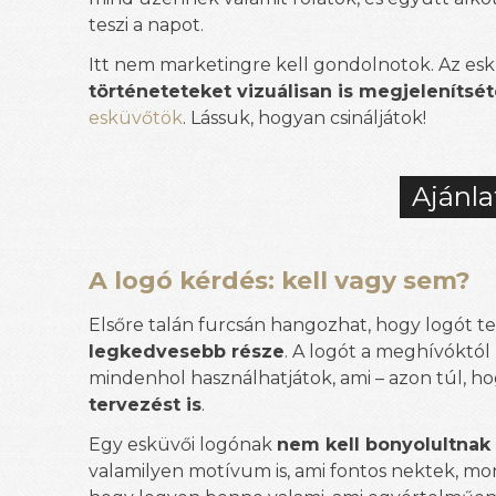
teszi a napot.
Itt nem marketingre kell gondolnotok. Az es
történeteteket vizuálisan is megjelenítsé
esküvőtök
. Lássuk, hogyan csináljátok!
Ajánla
A logó kérdés: kell vagy sem?
Elsőre talán furcsán hangozhat, hogy logót t
legkedvesebb része
. A logót a meghívóktó
mindenhol használhatjátok, ami – azon túl, h
tervezést is
.
Egy esküvői logónak
nem kell bonyolultnak
valamilyen motívum is, ami fontos nektek, mon