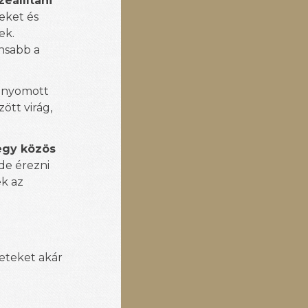
eállítani
neket és
ek.
ánsabb a
a nyomott
ött virág,
egy közös
 de érezni
k az
leteket akár