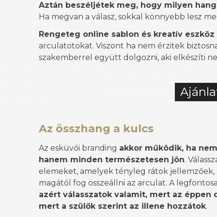
Aztán beszéljétek meg, hogy milyen hang
Ha megvan a válasz, sokkal könnyebb lesz meg
Rengeteg online sablon és kreatív eszköz
arculatotokat. Viszont ha nem érzitek biztos
szakemberrel együtt dolgozni, aki elkészíti n
Ajánla
Az összhang a kulcs
Az esküvői branding
akkor működik, ha nem 
hanem minden természetesen jön
. Válass
elemeket, amelyek tényleg rátok jellemzőek, 
magától fog összeállni az arculat. A legfontos
azért válasszatok valamit, mert az éppen 
mert a szülők szerint az illene hozzátok
.