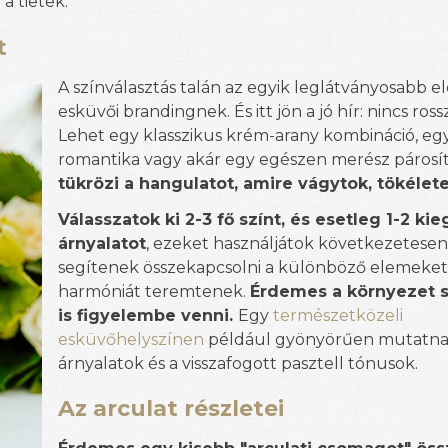
a tietek.
t
A színválasztás talán az egyik leglátványosabb e
esküvői brandingnek. És itt jön a jó hír: nincs ross
Lehet egy klasszikus krém-arany kombináció, egy 
romantika vagy akár egy egészen merész párosít
tükrözi a hangulatot, amire vágytok, tökélete
Válasszatok ki 2-3 fő színt, és esetleg 1-2 kie
árnyalatot
, ezeket használjátok következetesen
segítenek összekapcsolni a különböző elemeket, 
harmóniát teremtenek.
Érdemes a környezet s
is figyelembe venni.
Egy
természetközeli
esküvőhelyszínen
például gyönyörűen mutatnak
árnyalatok és a visszafogott pasztell tónusok.
Az arculat részletei