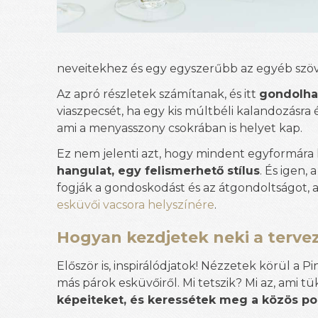
neveitekhez és egy egyszerűbb az egyéb szö
Az apró részletek számítanak, és itt
gondolhat
viaszpecsét, ha egy kis múltbéli kalandozásra 
ami a menyasszony csokrában is helyet kap.
Ez nem jelenti azt, hogy mindent egyformára k
hangulat, egy felismerhető stílus
. És igen,
fogják a gondoskodást és az átgondoltságot,
esküvői vacsora helyszínére
.
Hogyan kezdjetek neki a terve
Először is, inspirálódjatok! Nézzetek körül a 
más párok esküvőiről. Mi tetszik? Mi az, ami t
képeiteket, és keressétek meg a közös po