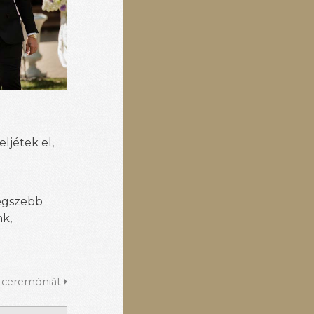
ljétek el,
legszebb
nk,
a ceremóniát