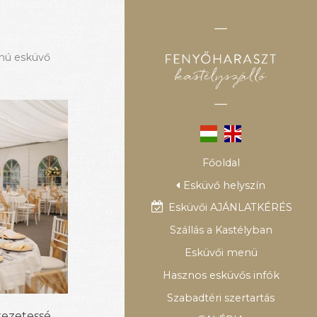
ámú esküvő
Főoldal
Esküvő helyszín
Esküvői AJÁNLATKÉRÉS
Szállás a Kastélyban
Esküvői menü
Hasznos esküvős infók
Szabadtéri szertartás
kezetessé