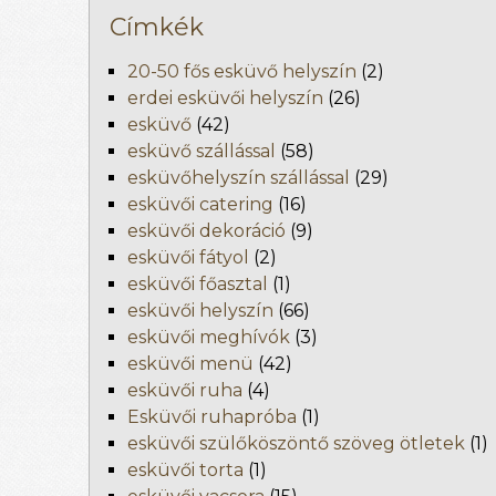
Címkék
20-50 fős esküvő helyszín
(2)
erdei esküvői helyszín
(26)
esküvő
(42)
esküvő szállással
(58)
esküvőhelyszín szállással
(29)
esküvői catering
(16)
esküvői dekoráció
(9)
esküvői fátyol
(2)
esküvői főasztal
(1)
esküvői helyszín
(66)
esküvői meghívók
(3)
esküvői menü
(42)
esküvői ruha
(4)
Esküvői ruhapróba
(1)
esküvői szülőköszöntő szöveg ötletek
(1)
esküvői torta
(1)