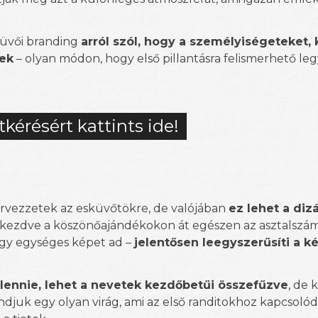
küvői branding
arról szól, hogy a személyiségeteket,
tek
– olyan módon, hogy első pillantásra felismerhető legy
tkérésért kattints ide!
ervezzetek az esküvőtökre, de valójában
ez lehet a diz
l kezdve a köszönőajándékokon át egészen az asztalszá
ogy egységes képet ad –
jelentősen leegyszerűsíti a k
 lennie, lehet a nevetek kezdőbetűi összefűzve
, de 
djuk egy olyan virág, ami az első randitokhoz kapcsolódi