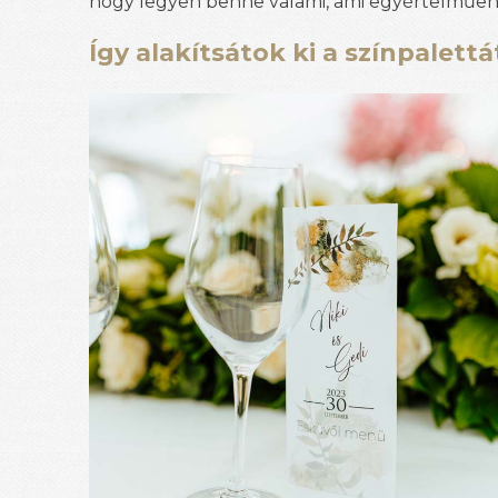
hogy legyen benne valami, ami egyértelműen 
Így alakítsátok ki a színpalettá