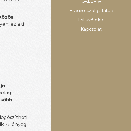
GALÉRIA
Esküvői szolgáltatók
 közös
Esküvő blog
en: ez a ti
Kapcsolat
ájn
mokig
ésőbbi
kiegészítheti
k. A lényeg,