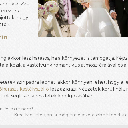
, hogy elsőre
 éreztek.
jöttök, hogy
atok.
zín
g akkor lesz hatásos, ha a környezet is támogatja. Képze
lálkozik a kastélyunk romantikus atmoszférájával és a
netetek színpadra léphet, akkor könnyen lehet, hogy a 
haraszt kastélyszálló
lesz az igazi. Nézzetek körül nálu
atunk segítsen a részletek kidolgozásában!
ni és mire nem?
Kreatív ötletek, amik még emlékezetesebbé tehetik 