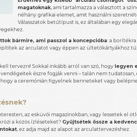
Érdemes egy kisebb "arculati csomagot" össz
magatoknak
, ami tartalmazza a választott a szí
néhány grafikai elemet, amit használni szeretnét
Válasszatok betűtípust is, ez általában egy eleg
vegekhez.
tok bármire, ami passzol a koncepcióba
: a borítékr
építitek az arculatot vagy éppen az ültetőkártyákhoz tűz
ell tervezni! Sokkal inkább arról van szó, hogy
legyen 
 a vendégeitek észre fogják venni – talán nem tudatosan,
 ahogy a ceremónián figyelnek benneteket vagy belépne
zésnek?
Pinteresten, az esküvői magazinokban, vagy lessetek el öt
ükrözi a közös ízléseteket?
Gyűjtsétek össze a kedvenc
ntokat
, ez adja majd az alapot az arculattervezéshez.