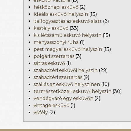
esküvői vacsora
(15)
hétköznapi esküvő
(2)
Ideális esküvői helyszín
(13)
italfogyasztás az esküvő alatt
(2)
kastély esküvő
(33)
kis létszámú esküvő helyszín
(15)
menyasszonyi ruha
(1)
pest megyei esküvői helyszín
(13)
polgári szertartás
(3)
sátras esküvő
(1)
szabadtéri esküvői helyszín
(29)
szabadtéri szertartás
(9)
szállás az esküvő helyszínen
(10)
természetközeli esküvői helyszín
(30)
vendégváró egy esküvőn
(2)
vintage esküvő
(1)
vőfély
(2)