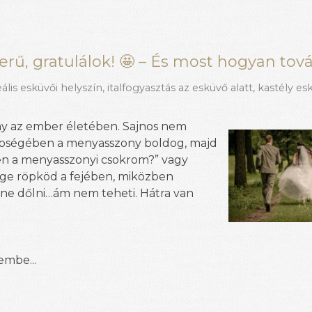
rű, gratulálok! 🤩 – És most hogyan tov
eális esküvői helyszín
,
italfogyasztás az esküvő alatt
,
kastély es
ny az ember életében. Sajnos nem
többségében a menyasszony boldog, majd
gyen a menyasszonyi csokrom?” vagy
e röpköd a fejében, miközben
e dőlni…ám nem teheti. Hátra van
embe...