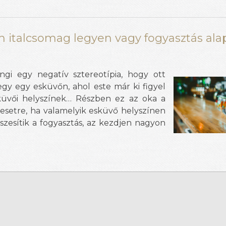
lan italcsomag legyen vagy fogyasztás al
gi egy negatív sztereotípia, hogy ott
gy egy esküvőn, ahol este már ki figyel
sküvői helyszínek… Részben ez az oka a
 esetre, ha valamelyik esküvő helyszínen
szesítik a fogyasztás, az kezdjen nagyon