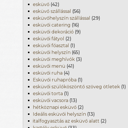
esküvő
(42)
esküvő szállással
(56)
esküvőhelyszín szállással
(29)
esküvői catering
(16)
esküvői dekoráció
(9)
esküvői fátyol
(2)
esküvői főasztal
(1)
esküvői helyszín
(65)
esküvői meghívók
(3)
esküvői menü
(41)
esküvői ruha
(4)
Esküvői ruhapróba
(1)
esküvői szülőköszöntő szöveg ötletek
(1)
esküvői torta
(1)
esküvői vacsora
(13)
hétköznapi esküvő
(2)
Ideális esküvői helyszín
(13)
italfogyasztás az esküvő alatt
(2)
kastély esküvő
(33)