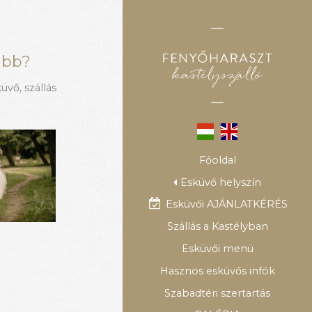
ább?
küvő
,
szállás
Főoldal
Esküvő helyszín
Esküvői AJÁNLATKÉRÉS
Szállás a Kastélyban
Esküvői menü
Hasznos esküvős infók
Szabadtéri szertartás