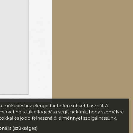
 működéshez elengedhetetlen sütiket használ. A
s marketing sütik elfogadása segít nekünk, hogy személyre
atokkal és jobb felhasználói élménnyel szolgálhassunk.
nális (szükséges)