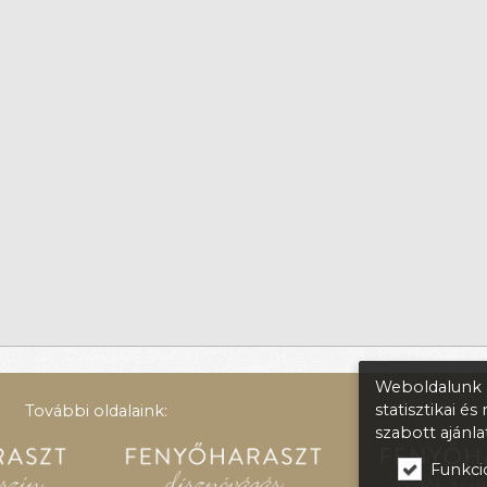
Weboldalunk a
statisztikai é
További oldalaink:
szabott ajánl
Funkcio