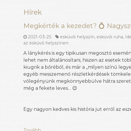
Hírek
Megkérték a kezedet? 💍 Nagysze
2021-03-25
esküvői helyszín
,
esküvői ruha
,
Id
az esküvő helyszínen
A lánykérés is egy tipikusan megosztó esemé
lehet nem általánosítani, hiszen az esetek 
kiugrik a bőréből, és már a „milyen színű le
egyéb messzemenő részletkérdések tömkeleg
vőlegényünk megkönnyebbülve hátra szeretn
még a fekete leves… 😉
Egy nagyon kedves kis história jut erről az esz
Tovább