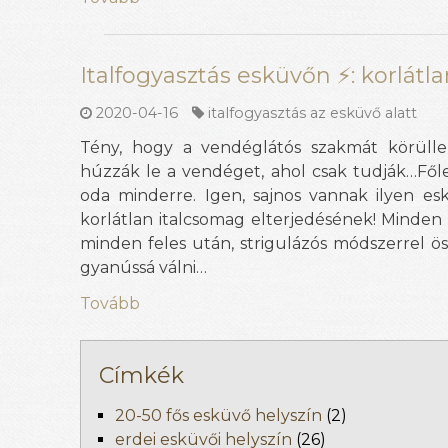
Italfogyasztás esküvőn ⚡: korlát
2020-04-16
italfogyasztás az esküvő alatt
Tény, hogy a vendéglátós szakmát körüllen
húzzák le a vendéget, ahol csak tudják…Főle
oda minderre. Igen, sajnos vannak ilyen e
korlátlan italcsomag elterjedésének! Minden
minden feles után, strigulázós módszerrel ös
gyanússá válni…
Tovább
Címkék
20-50 fős esküvő helyszín
(2)
erdei esküvői helyszín
(26)