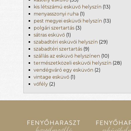
kis létszámú esküvő helyszín
(13)
menyasszonyi ruha
(1)
pest megyei esküvői helyszín
(13)
polgári szertartás
(3)
sátras esküvő
(1)
szabadtéri esküvői helyszín
(29)
szabadtéri szertartás
(9)
szállás az esküvő helyszínen
(10)
természetközeli esküvői helyszín
(28)
vendégváró egy esküvőn
(2)
vintage esküvő
(1)
vőfély
(2)