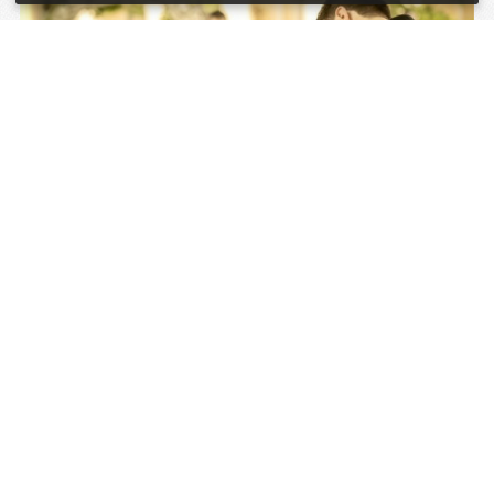
Tiétek a Kastély egy napig!
Öltözködhettek az erődben vagy a
medencénél, fára mászhattok, hempereghettek
a széna kazalban, egyszóval azt csináltok, amit
csak akartok: egy napig Tiétek az egész kastély!
Ez a ti esküvői helyszínetek!
Kastély egy napra
