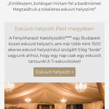
„Emlékszem, boldogan hívtam fel a barátnőmet:
Megtaláltuk a tökéletes esküvő helyszínt!”
Esküvői helyszín Pest megyében
A Fenyőharaszt Kastélyszálló**** egy Budapest
közeli esküvői helyszín, ami már több mint 1500
sikeres esküvő helyszínéül szolgált! Elég "kicsik"
vagyunk ahhoz, hogy egy nap csak egy esküvőt
tartsunk! A Ti esküvőtöket!
Esküvő helyszín
