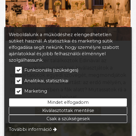
Weboldalunk a működéshez elengedhetetlen
sütiket használ. A statisztikai és marketing sütik
elfogadása segít nekünk, hogy személyre szabott
Szabadtéri szertartás
ajánlatokkal és jobb felhasználói élménnyel
szolgálhassunk.
Egyszer találkoztok Edinával az
anyakönyvvezetővel, kiválasztjátok a
Funkcionális (szükséges)
szertartásotok egyedi szövegét, megmondjátok
Analitikai, statisztikai
hol szeretnétek a szertartást: az erdő mélyén, a
tónál, az előkertben a fák alatt? Mutassatok rá a
Marketing
helyre!
Mindet elfogadom
Szabadtéri szertartás

Kiválasztottak mentése
Csak a szükségesek
További információ