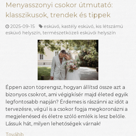
Menyasszonyi csokor útmutató:
klasszikusok, trendek és tippek
2025-09-15
esküvő
,
kastély esküvő
,
kis létszámú
esküvő helyszín
,
természetközeli esküvői helyszín
Éppen azon töprengsz, hogyan állítsd össze azt a
bizonyos csokrot, ami végigkísér majd életed egyik
legfontosabb napján? Érdemes is rászánni az időt a
tervezésre, végül is a csokor fogja megkoronázni a
megjelenésed és életre szóló emlék is lesz belőle.
Lássuk hát, milyen lehetőségek várnak!
Tovább