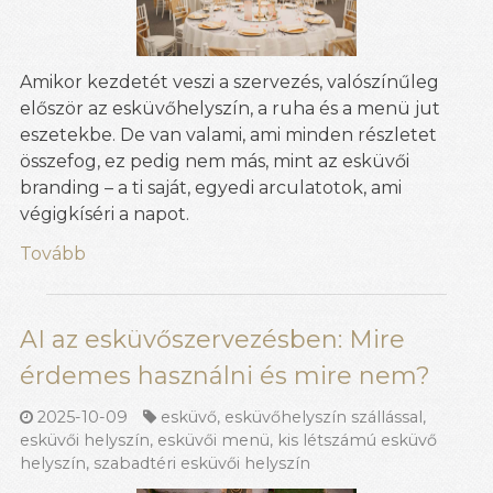
Amikor kezdetét veszi a szervezés, valószínűleg
először az esküvőhelyszín, a ruha és a menü jut
eszetekbe. De van valami, ami minden részletet
összefog, ez pedig nem más, mint az esküvői
branding – a ti saját, egyedi arculatotok, ami
végigkíséri a napot.
Tovább
AI az esküvőszervezésben: Mire
érdemes használni és mire nem?
2025-10-09
esküvő
,
esküvőhelyszín szállással
,
esküvői helyszín
,
esküvői menü
,
kis létszámú esküvő
helyszín
,
szabadtéri esküvői helyszín