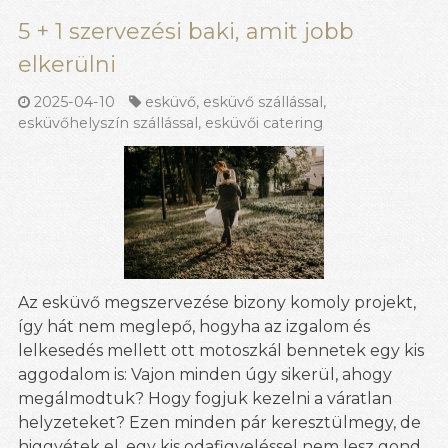
5 + 1 szervezési baki, amit jobb
elkerülni
2025-04-10
esküvő
,
esküvő szállással
,
esküvőhelyszín szállással
,
esküvői catering
Az esküvő megszervezése bizony komoly projekt,
így hát nem meglepő, hogyha az izgalom és
lelkesedés mellett ott motoszkál bennetek egy kis
aggodalom is: Vajon minden úgy sikerül, ahogy
megálmodtuk? Hogy fogjuk kezelni a váratlan
helyzeteket? Ezen minden pár keresztülmegy, de
higgyétek el, egy kis odafigyeléssel nem lesz gond,