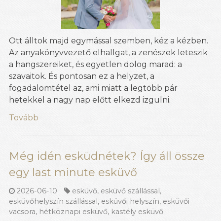
Ott álltok majd egymással szemben, kéz a kézben.
Az anyakönyvvezető elhallgat, a zenészek leteszik
a hangszereiket, és egyetlen dolog marad: a
szavaitok. És pontosan ez a helyzet, a
fogadalomtétel az, ami miatt a legtöbb pár
hetekkel a nagy nap előtt elkezd izgulni.
Tovább
Még idén esküdnétek? Így áll össze
egy last minute esküvő
2026-06-10
esküvő
,
esküvő szállással
,
esküvőhelyszín szállással
,
esküvői helyszín
,
esküvői
vacsora
,
hétköznapi esküvő
,
kastély esküvő