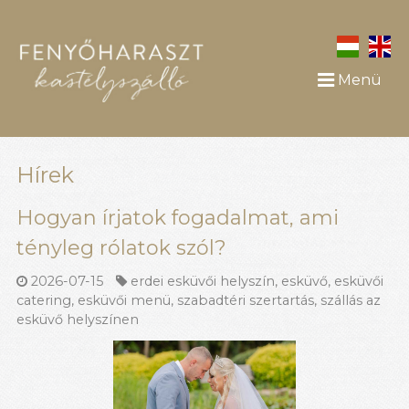
Menü
Hírek
Hogyan írjatok fogadalmat, ami
tényleg rólatok szól?
2026-07-15
erdei esküvői helyszín
,
esküvő
,
esküvői
catering
,
esküvői menü
,
szabadtéri szertartás
,
szállás az
esküvő helyszínen