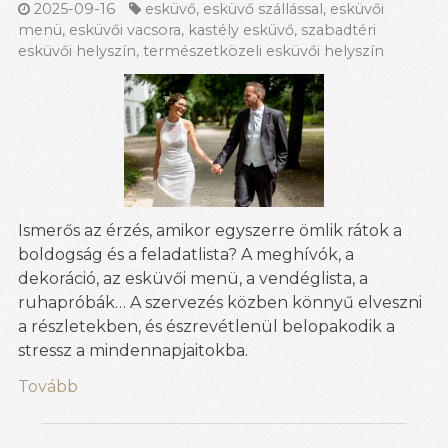
2025-09-16
esküvő
,
esküvő szállással
,
esküvői
menü
,
esküvői vacsora
,
kastély esküvő
,
szabadtéri
esküvői helyszín
,
természetközeli esküvői helyszín
Ismerős az érzés, amikor egyszerre ömlik rátok a
boldogság és a feladatlista? A meghívók, a
dekoráció, az esküvői menü, a vendéglista, a
ruhapróbák… A szervezés közben könnyű elveszni
a részletekben, és észrevétlenül belopakodik a
stressz a mindennapjaitokba.
Tovább