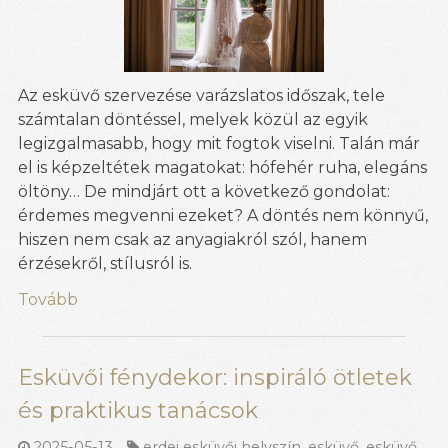
Az esküvő szervezése varázslatos időszak, tele
számtalan döntéssel, melyek közül az egyik
legizgalmasabb, hogy mit fogtok viselni. Talán már
el is képzeltétek magatokat: hófehér ruha, elegáns
öltöny… De mindjárt ott a következő gondolat:
érdemes megvenni ezeket? A döntés nem könnyű,
hiszen nem csak az anyagiakról szól, hanem
érzésekről, stílusról is.
Tovább
Esküvői fénydekor: inspiráló ötletek
és praktikus tanácsok
2025-05-13
erdei esküvői helyszín
,
esküvő
,
esküvő