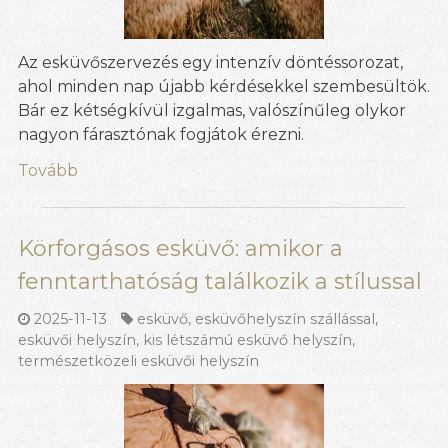
Az esküvőszervezés egy intenzív döntéssorozat,
ahol minden nap újabb kérdésekkel szembesültök.
Bár ez kétségkívül izgalmas, valószínűleg olykor
nagyon fárasztónak fogjátok érezni.
Tovább
Körforgásos esküvő: amikor a
fenntarthatóság találkozik a stílussal
2025-11-13
esküvő
,
esküvőhelyszín szállással
,
esküvői helyszín
,
kis létszámú esküvő helyszín
,
természetközeli esküvői helyszín