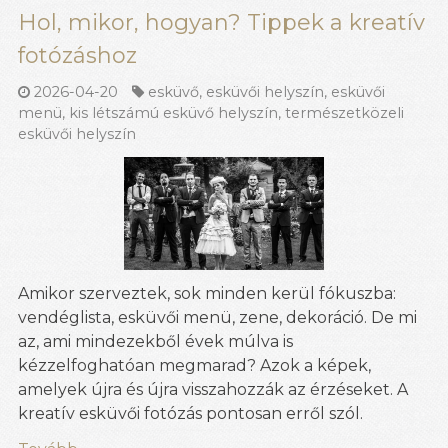
Hol, mikor, hogyan? Tippek a kreatív
fotózáshoz
2026-04-20
esküvő
,
esküvői helyszín
,
esküvői
menü
,
kis létszámú esküvő helyszín
,
természetközeli
esküvői helyszín
Amikor szerveztek, sok minden kerül fókuszba:
vendéglista, esküvői menü, zene, dekoráció. De mi
az, ami mindezekből évek múlva is
kézzelfoghatóan megmarad? Azok a képek,
amelyek újra és újra visszahozzák az érzéseket. A
kreatív esküvői fotózás pontosan erről szól.