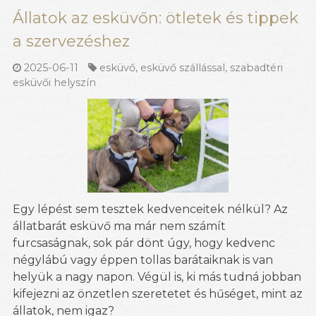
Állatok az esküvőn: ötletek és tippek
a szervezéshez
2025-06-11
esküvő
,
esküvő szállással
,
szabadtéri
esküvői helyszín
Egy lépést sem tesztek kedvenceitek nélkül? Az
állatbarát esküvő ma már nem számít
furcsaságnak, sok pár dönt úgy, hogy kedvenc
négylábú vagy éppen tollas barátaiknak is van
helyük a nagy napon. Végül is, ki más tudná jobban
kifejezni az önzetlen szeretetet és hűséget, mint az
állatok, nem igaz?