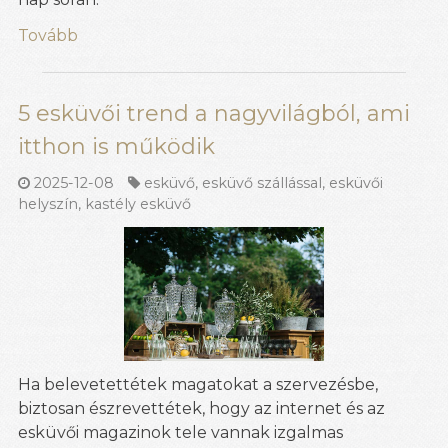
Tovább
5 esküvői trend a nagyvilágból, ami
itthon is működik
2025-12-08
esküvő
,
esküvő szállással
,
esküvői
helyszín
,
kastély esküvő
Ha belevetettétek magatokat a szervezésbe,
biztosan észrevettétek, hogy az internet és az
esküvői magazinok tele vannak izgalmas