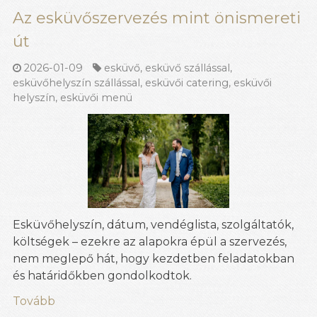
Az esküvőszervezés mint önismereti
út
2026-01-09
esküvő
,
esküvő szállással
,
esküvőhelyszín szállással
,
esküvői catering
,
esküvői
helyszín
,
esküvői menü
Esküvőhelyszín, dátum, vendéglista, szolgáltatók,
költségek – ezekre az alapokra épül a szervezés,
nem meglepő hát, hogy kezdetben feladatokban
és határidőkben gondolkodtok.
Tovább