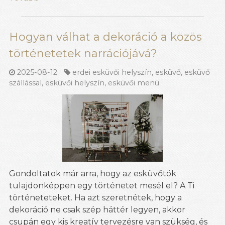
Hogyan válhat a dekoráció a közös
történetetek narrációjává?
2025-08-12
erdei esküvői helyszín
,
esküvő
,
esküvő
szállással
,
esküvői helyszín
,
esküvői menü
Gondoltatok már arra, hogy az esküvőtök
tulajdonképpen egy történetet mesél el? A Ti
történeteteket. Ha azt szeretnétek, hogy a
dekoráció ne csak szép háttér legyen, akkor
csupán egy kis kreatív tervezésre van szükség, és