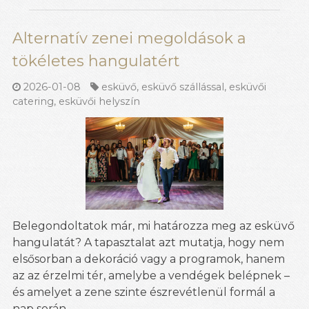
Alternatív zenei megoldások a
tökéletes hangulatért
2026-01-08
esküvő
,
esküvő szállással
,
esküvői
catering
,
esküvői helyszín
Belegondoltatok már, mi határozza meg az esküvő
hangulatát? A tapasztalat azt mutatja, hogy nem
elsősorban a dekoráció vagy a programok, hanem
az az érzelmi tér, amelybe a vendégek belépnek –
és amelyet a zene szinte észrevétlenül formál a
nap során.