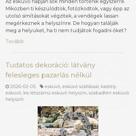
Az esküvő napján sok minden történik egyszerre.
Miközben ti készülődtök, fotózkodtok, vagy épp az
utolsó simításokat végzitek, a vendégek lassan
megérkeznek a helyszínre. De hogyan találják
meg a helyüket, ha ti nem tudjátok fogadni őket?
Tovább
Tudatos dekoráció: látvány
felesleges pazarlás nélkül
2026-02-05
esküvő
,
esküvő szállással
,
kastély
esküvő
,
kis létszámú esküvő helyszín
,
szabadtéri esküvői
helyszín