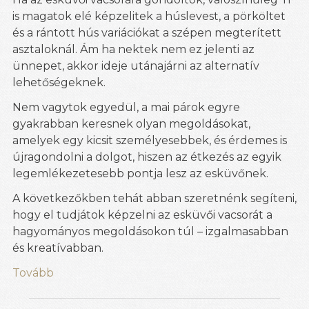
is magatok elé képzelitek a húslevest, a pörköltet
és a rántott hús variációkat a szépen megterített
asztaloknál. Ám ha nektek nem ez jelenti az
ünnepet, akkor ideje utánajárni az alternatív
lehetőségeknek.
Nem vagytok egyedül, a mai párok egyre
gyakrabban keresnek olyan megoldásokat,
amelyek egy kicsit személyesebbek, és érdemes is
újragondolni a dolgot, hiszen az étkezés az egyik
legemlékezetesebb pontja lesz az esküvőnek.
A következőkben tehát abban szeretnénk segíteni,
hogy el tudjátok képzelni az esküvői vacsorát a
hagyományos megoldásokon túl – izgalmasabban
és kreatívabban.
Tovább