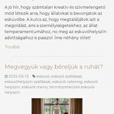
A jó hír, hogy számtalan kreatív és szívmelengető
mód létezik arra, hogy állatokat is bevonjatok az
esküvőbe. A kulcs az, hogy megtaláljátok azt a
megoldást, ami a személyiségetekhez, az állat
temperamentumához, no meg az esküvőhelyszín
adottságaihoz is passzol. Íme néhány ötlet!
Tovább
Megvegyük vagy béreljük a ruhát?
2025-05-13
esküvő
,
esküvő szállással
,
esküvőhelyszín szállással
,
esküvői catering
,
esküvői
helyszín
,
esküvői menü
,
természetközeli esküvői
helyszín