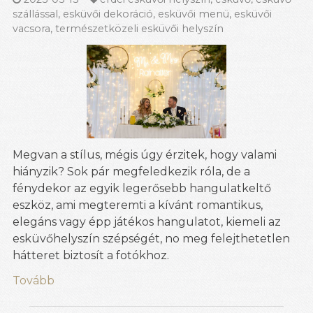
szállással
,
esküvői dekoráció
,
esküvői menü
,
esküvői
vacsora
,
természetközeli esküvői helyszín
Megvan a stílus, mégis úgy érzitek, hogy valami
hiányzik? Sok pár megfeledkezik róla, de a
fénydekor az egyik legerősebb hangulatkeltő
eszköz, ami megteremti a kívánt romantikus,
elegáns vagy épp játékos hangulatot, kiemeli az
esküvőhelyszín szépségét, no meg felejthetetlen
hátteret biztosít a fotókhoz.
Tovább