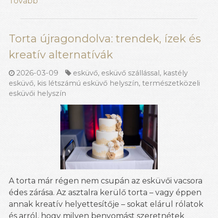
Tovább
Torta újragondolva: trendek, ízek és
kreatív alternatívák
2026-03-09
esküvő
,
esküvő szállással
,
kastély
esküvő
,
kis létszámú esküvő helyszín
,
természetközeli
esküvői helyszín
A torta már régen nem csupán az esküvői vacsora
édes zárása. Az asztalra kerülő torta – vagy éppen
annak kreatív helyettesítője – sokat elárul rólatok
és arról, hogy milyen benyomást szeretnétek