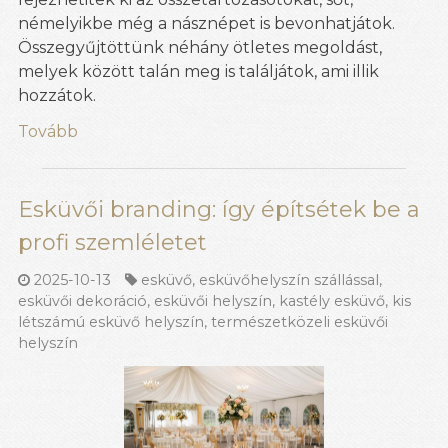
némelyikbe még a násznépet is bevonhatjátok.
Összegyűjtöttünk néhány ötletes megoldást,
melyek között talán meg is találjátok, ami illik
hozzátok.
Tovább
Esküvői branding: így építsétek be a
profi szemléletet
2025-10-13
esküvő
,
esküvőhelyszín szállással
,
esküvői dekoráció
,
esküvői helyszín
,
kastély esküvő
,
kis
létszámú esküvő helyszín
,
természetközeli esküvői
helyszín