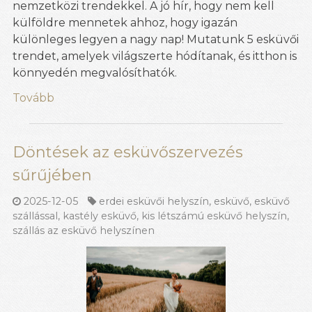
nemzetközi trendekkel. A jó hír, hogy nem kell
külföldre mennetek ahhoz, hogy igazán
különleges legyen a nagy nap! Mutatunk 5 esküvői
trendet, amelyek világszerte hódítanak, és itthon is
könnyedén megvalósíthatók.
Tovább
Döntések az esküvőszervezés
sűrűjében
2025-12-05
erdei esküvői helyszín
,
esküvő
,
esküvő
szállással
,
kastély esküvő
,
kis létszámú esküvő helyszín
,
szállás az esküvő helyszínen