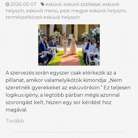
2026-05-07
esküvő
,
esküvő szállással
,
esküvői
helyszín
,
esküvői menü
,
pest megyei esküvői helyszín
,
természetközeli esküvői helyszín
A szervezés során egyszer csak elérkezik az a
pillanat, amikor valamelyikőtök kimondja: „Nem
szeretnék gyerekeket az esküvőnkön.” Ez teljesen
logikus igény, a legtöbb párban mégis azonnal
szorongást kelt, hiszen egy sor kérdést hoz
magával.
Tovább