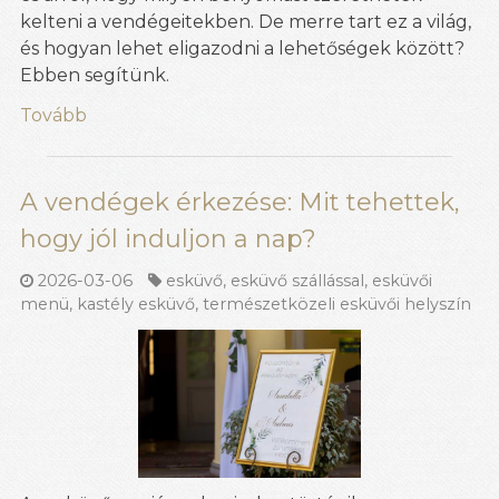
kelteni a vendégeitekben. De merre tart ez a világ,
és hogyan lehet eligazodni a lehetőségek között?
Ebben segítünk.
Tovább
A vendégek érkezése: Mit tehettek,
hogy jól induljon a nap?
2026-03-06
esküvő
,
esküvő szállással
,
esküvői
menü
,
kastély esküvő
,
természetközeli esküvői helyszín