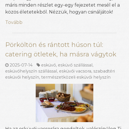
máris minden részlet egy-egy fejezetet mesél el a
közös életetekből. Nézzük, hogyan csináljátok!
Tovább
Pörköltön és rántott húson túl:
catering ötletek, ha másra vágytok
2025-07-14
esküvő
,
esküvő szállással
,
esküvőhelyszín szállással
,
esküvői vacsora
,
szabadtéri
esküvői helyszín
,
természetközeli esküvői helyszín
Ha az esküvői vacsorára gondoltok, valószínűleg Ti