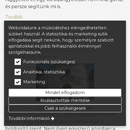
és persze segítünk mi is.
Tovább
Weboldalunk a működéshez elengedhetetlen
sütiket használ. A statisztikai és marketing sütik
Legyen-e templomi esküvő?
elfogadása segít nekünk, hogy személyre szabott
ajánlatokkal és jobb felhasználói élménnyel
2025-04-10
esküvő
,
esküvő szállással
,
szolgálhassunk.
esküvőhelyszín szállással
Funkcionális (szükséges)
Analitikai, statisztikai
Marketing
Mindet elfogadom
Kiválasztottak mentése
A templomi szertartás sok pár számára
Csak a szükségesek
megkérdőjelezhetetlen, míg másokban fel sem
További információ
merül, hogy ilyen formában is kimondják a
boldogító igent. Nem ilyen egyszerű azonban a