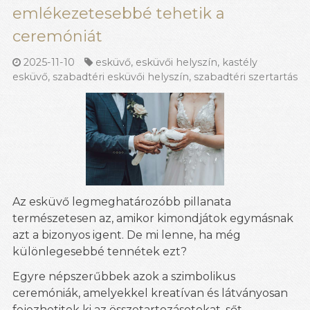
emlékezetesebbé tehetik a
ceremóniát
2025-11-10
esküvő
,
esküvői helyszín
,
kastély
esküvő
,
szabadtéri esküvői helyszín
,
szabadtéri szertartás
Az esküvő legmeghatározóbb pillanata
természetesen az, amikor kimondjátok egymásnak
azt a bizonyos igent. De mi lenne, ha még
különlegesebbé tennétek ezt?
Egyre népszerűbbek azok a szimbolikus
ceremóniák, amelyekkel kreatívan és látványosan
fejezhetitek ki az összetartozásotokat, sőt,