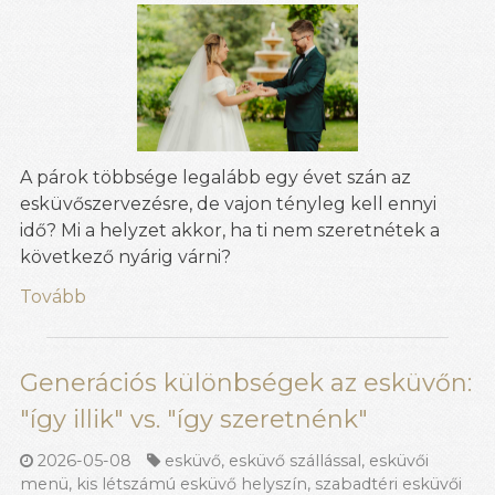
A párok többsége legalább egy évet szán az
esküvőszervezésre, de vajon tényleg kell ennyi
idő? Mi a helyzet akkor, ha ti nem szeretnétek a
következő nyárig várni?
Tovább
Generációs különbségek az esküvőn:
"így illik" vs. "így szeretnénk"
2026-05-08
esküvő
,
esküvő szállással
,
esküvői
menü
,
kis létszámú esküvő helyszín
,
szabadtéri esküvői