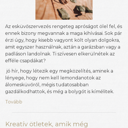
Az esküvőszervezés rengeteg apróságot ölel fel, és
ennek bizony megvannak a maga kihívásai. Sok pár
érzi úgy, hogy kisebb vagyont költ olyan dolgokra,
amit egyszer használnak, aztán a garázsban vagy a
padláson landolnak. Ti szívesen elkerülnétek az
efféle csapdákat?
jó hír, hogy létezik egy megközelítés, aminek a
lényege, hogy nem kell lemondanotok az
álomesküvőről, mégis tudatosabban
gazdálkodhattok, és még a bolygót is kímélitek.
Tovább
Kreatív ötletek, amik még