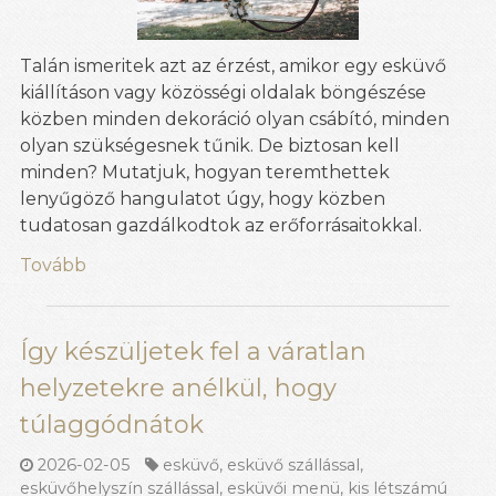
Talán ismeritek azt az érzést, amikor egy esküvő
kiállításon vagy közösségi oldalak böngészése
közben minden dekoráció olyan csábító, minden
olyan szükségesnek tűnik. De biztosan kell
minden? Mutatjuk, hogyan teremthettek
lenyűgöző hangulatot úgy, hogy közben
tudatosan gazdálkodtok az erőforrásaitokkal.
Tovább
Így készüljetek fel a váratlan
helyzetekre anélkül, hogy
túlaggódnátok
2026-02-05
esküvő
,
esküvő szállással
,
esküvőhelyszín szállással
,
esküvői menü
,
kis létszámú