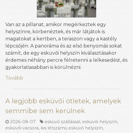
Van az a pillanat, amikor megérkeztek egy
helyszínre, körbenéztek, és már látjátok is
magatokat a kertben, a teraszon vagy a kastély
lépcsőjén. A panoráma és az első benyomás sokat
számít, de egy esküvői helyszín kiválasztásakor
érdemes néhány percre félretenni a lelkesedést, és
gyakorlatiasabban is körülnézni.
Tovább
A legjobb esküvői ötletek, amelyek
semmibe sem kerülnek
2026-08-07
esküvő szállással
,
esküvői helyszín
,
esküvői vacsora
,
kis létszámú esküvő helyszín
,