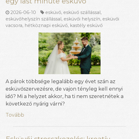
egy last minute esküvő
2026-06-10
esküvő
,
esküvő szállással
,
esküvőhelyszín szállással
,
esküvői helyszín
,
esküvői
vacsora
,
hétköznapi esküvő
,
kastély esküvő
A párok többsége legalább egy évet szán az
esküvőszervezésre, de vajon tényleg kell ennyi
idő? Mi a helyzet akkor, ha ti nem szeretnétek a
következő nyárig várni?
Tovább