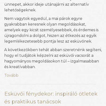
ünnepet, akkor ideje utánajárni az alternatív
lehetőségeknek.
Nem vagytok egyedül, a mai párok egyre
gyakrabban keresnek olyan megoldásokat,
amelyek egy kicsit személyesebbek, és érdemes is
újragondolni a dolgot, hiszen az étkezés az egyik
legemlékezetesebb pontja lesz az esküvőnek.
A következőkben tehát abban szeretnénk segíteni,
hogy el tudjátok képzelni az esküvői vacsorát a
hagyományos megoldásokon túl – izgalmasabban
és kreatívabban.
Tovább
Esküvői fénydekor: inspiráló ötletek
és praktikus tanácsok