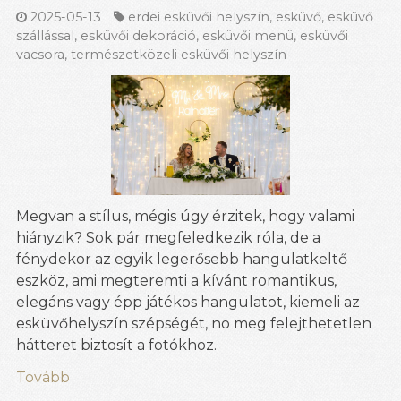
2025-05-13
erdei esküvői helyszín
,
esküvő
,
esküvő
szállással
,
esküvői dekoráció
,
esküvői menü
,
esküvői
vacsora
,
természetközeli esküvői helyszín
Megvan a stílus, mégis úgy érzitek, hogy valami
hiányzik? Sok pár megfeledkezik róla, de a
fénydekor az egyik legerősebb hangulatkeltő
eszköz, ami megteremti a kívánt romantikus,
elegáns vagy épp játékos hangulatot, kiemeli az
esküvőhelyszín szépségét, no meg felejthetetlen
hátteret biztosít a fotókhoz.
Tovább