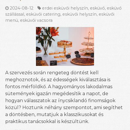
2024-08-12
erdei esküvői helyszín
,
esküvő
,
esküvő
szállással
,
esküvői catering
,
esküvői helyszín
,
esküvői
menü
,
esküvői vacsora
A szervezés során rengeteg döntést kell
meghoznotok, és az édességek kiválasztása is
fontos mérföldkő. A hagyományos lakodalmas
sütemények igazán megédesítik a napot, de
hogyan válasszatok az ínycsiklandó finomságok
közül? Hoztunk néhány szempontot, ami segíthet
a döntésben, mutatjuk a klasszikusokat és
praktikus tanácsokkal is készültünk.