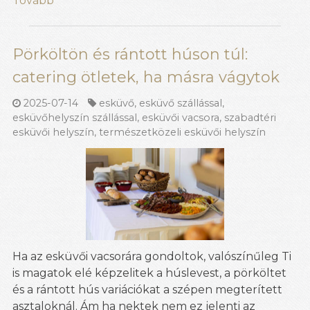
Tovább
Pörköltön és rántott húson túl:
catering ötletek, ha másra vágytok
2025-07-14
esküvő
,
esküvő szállással
,
esküvőhelyszín szállással
,
esküvői vacsora
,
szabadtéri
esküvői helyszín
,
természetközeli esküvői helyszín
Ha az esküvői vacsorára gondoltok, valószínűleg Ti
is magatok elé képzelitek a húslevest, a pörköltet
és a rántott hús variációkat a szépen megterített
asztaloknál. Ám ha nektek nem ez jelenti az