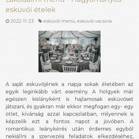
esküvői ételek
2022-11-23
esküvői menü
,
esküvői vacsora
A saját esküvőjének a napja sokak életében az
egyik leginkább várt esemény. A hölgyek már
egészen kislányként is hajlamosak esküvőset
játszani, és gyakran már ekkor megfogan egy- egy
ötlet, kívánság azzal kapcsolatban, milyennek is
képzelik ezt a fontos napot a jövőben. A
romantikus leánykérés után érdemes egyből
nekiállni a szervezési feladatok elkezdéséhez,