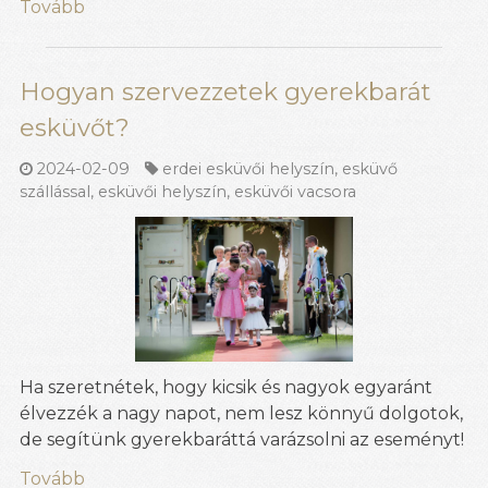
Tovább
Hogyan szervezzetek gyerekbarát
esküvőt?
2024-02-09
erdei esküvői helyszín
,
esküvő
szállással
,
esküvői helyszín
,
esküvői vacsora
Ha szeretnétek, hogy kicsik és nagyok egyaránt
élvezzék a nagy napot, nem lesz könnyű dolgotok,
de segítünk gyerekbaráttá varázsolni az eseményt!
Tovább