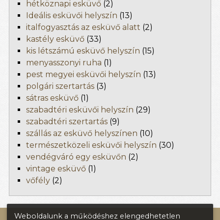
hétköznapi esküvő
(2)
Ideális esküvői helyszín
(13)
italfogyasztás az esküvő alatt
(2)
kastély esküvő
(33)
kis létszámú esküvő helyszín
(15)
menyasszonyi ruha
(1)
pest megyei esküvői helyszín
(13)
polgári szertartás
(3)
sátras esküvő
(1)
szabadtéri esküvői helyszín
(29)
szabadtéri szertartás
(9)
szállás az esküvő helyszínen
(10)
természetközeli esküvői helyszín
(30)
vendégváró egy esküvőn
(2)
vintage esküvő
(1)
vőfély
(2)
Weboldalunk a működéshez elengedhetetlen