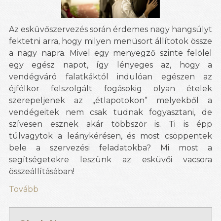
Az esküvőszervezés során érdemes nagy hangsúlyt
fektetni arra, hogy milyen menüsort állítotok össze
a nagy napra. Mivel egy menyegző szinte felölel
egy egész napot, így lényeges az, hogy a
vendégváró falatkáktól indulóan egészen az
éjfélkor felszolgált fogásokig olyan ételek
szerepeljenek az „étlapotokon” melyekből a
vendégeitek nem csak tudnak fogyasztani, de
szívesen esznek akár többször is. Ti is épp
túlvagytok a leánykérésen, és most csöppentek
bele a szervezési feladatokba? Mi most a
segítségetekre leszünk az esküvői vacsora
összeállításában!
Tovább