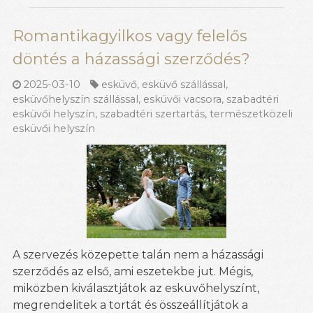
Romantikagyilkos vagy felelős
döntés a házassági szerződés?
2025-03-10
esküvő
,
esküvő szállással
,
esküvőhelyszín szállással
,
esküvői vacsora
,
szabadtéri
esküvői helyszín
,
szabadtéri szertartás
,
természetközeli
esküvői helyszín
A szervezés közepette talán nem a házassági
szerződés az első, ami eszetekbe jut. Mégis,
miközben kiválasztjátok az esküvőhelyszínt,
megrendelitek a tortát és összeállítjátok a