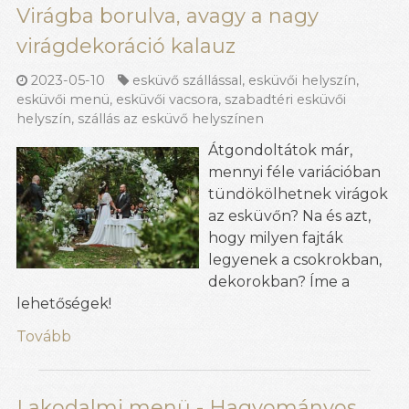
Virágba borulva, avagy a nagy
virágdekoráció kalauz
2023-05-10
esküvő szállással
,
esküvői helyszín
,
esküvői menü
,
esküvői vacsora
,
szabadtéri esküvői
helyszín
,
szállás az esküvő helyszínen
Átgondoltátok már,
mennyi féle variációban
tündökölhetnek virágok
az esküvőn? Na és azt,
hogy milyen fajták
legyenek a csokrokban,
dekorokban? Íme a
lehetőségek!
Tovább
Lakodalmi menü - Hagyományos