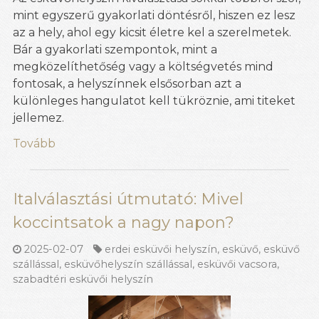
mint egyszerű gyakorlati döntésről, hiszen ez lesz
az a hely, ahol egy kicsit életre kel a szerelmetek.
Bár a gyakorlati szempontok, mint a
megközelíthetőség vagy a költségvetés mind
fontosak, a helyszínnek elsősorban azt a
különleges hangulatot kell tükröznie, ami titeket
jellemez.
Tovább
Italválasztási útmutató: Mivel
koccintsatok a nagy napon?
2025-02-07
erdei esküvői helyszín
,
esküvő
,
esküvő
szállással
,
esküvőhelyszín szállással
,
esküvői vacsora
,
szabadtéri esküvői helyszín