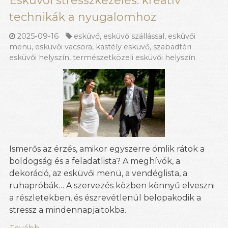
Esküvői stresszkezelés: kreatív
technikák a nyugalomhoz
2025-09-16
esküvő
,
esküvő szállással
,
esküvői
menü
,
esküvői vacsora
,
kastély esküvő
,
szabadtéri
esküvői helyszín
,
természetközeli esküvői helyszín
Ismerős az érzés, amikor egyszerre ömlik rátok a
boldogság és a feladatlista? A meghívók, a
dekoráció, az esküvői menü, a vendéglista, a
ruhapróbák… A szervezés közben könnyű elveszni
a részletekben, és észrevétlenül belopakodik a
stressz a mindennapjaitokba.