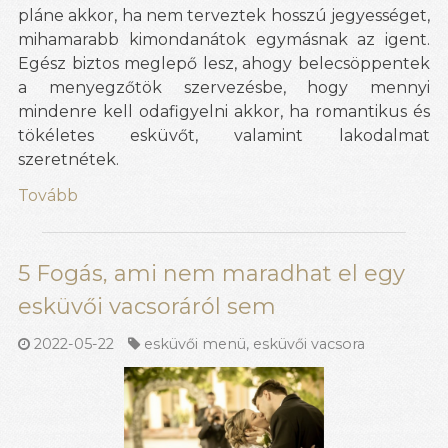
pláne akkor, ha nem terveztek hosszú jegyességet,
mihamarabb kimondanátok egymásnak az igent.
Egész biztos meglepő lesz, ahogy belecsöppentek
a menyegzőtök szervezésbe, hogy mennyi
mindenre kell odafigyelni akkor, ha romantikus és
tökéletes esküvőt, valamint lakodalmat
szeretnétek.
Tovább
5 Fogás, ami nem maradhat el egy
esküvői vacsoráról sem
2022-05-22
esküvői menü
,
esküvői vacsora