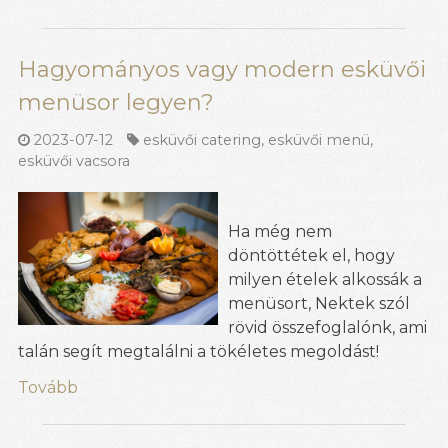
Hagyományos vagy modern esküvői
menüsor legyen?
2023-07-12
esküvői catering
,
esküvői menü
,
esküvői vacsora
Ha még nem
döntöttétek el, hogy
milyen ételek alkossák a
menüsort, Nektek szól
rövid összefoglalónk, ami
talán segít megtalálni a tökéletes megoldást!
Tovább