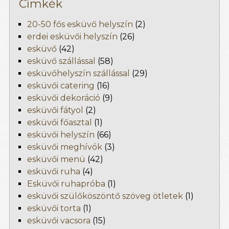
Címkék
20-50 fős esküvő helyszín
(2)
erdei esküvői helyszín
(26)
esküvő
(42)
esküvő szállással
(58)
esküvőhelyszín szállással
(29)
esküvői catering
(16)
esküvői dekoráció
(9)
esküvői fátyol
(2)
esküvői főasztal
(1)
esküvői helyszín
(66)
esküvői meghívók
(3)
esküvői menü
(42)
esküvői ruha
(4)
Esküvői ruhapróba
(1)
esküvői szülőköszöntő szöveg ötletek
(1)
esküvői torta
(1)
esküvői vacsora
(15)