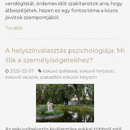
vendéglistát, érdemes időt szakítanotok arra, hogy
átbeszéljétek, hiszen ez egy fontos téma a közös
jövőtök szempontjából.
Tovább
A helyszínválasztás pszichológiája: Mi
illik a személyiségetekhez?
2025-02-07
esküvő szállással
,
esküvői helyszín
,
esküvői vacsora
,
szabadtéri esküvői helyszín
Az esküvőhelyszín kiválasztása sokkal többről szól,