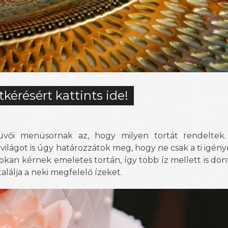
tkérésért kattints ide!
küvői menüsornak az, hogy milyen tortát rendeltek
lágot is úgy határozzátok meg, hogy ne csak a ti igény
okan kérnek emeletes tortán, így több íz mellett is dön
lálja a neki megfelelő ízeket.