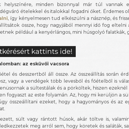
 helyszínére, minden bizonnyal már túl vannak e
ndégváró ételekkel és italokkal fogadni őket. Érdemes o
alni
, így kényelmesen tud elkészülni a násznép, és fris
llítsátok össze, hogy nagyjából mennyi idő fog eltelni 
hetnek például a kenyérlángos, mini húsgolyó falatkák, 
tkérésért kattints ide!
alomban: az esküvői vacsora
őétel és desszertből áll össze. Az összeállítás során é
sz, vagy a vendégek több levesből és főételből is vála
üsornak a sültestálak és a pörköltek, hiszen ezekné
en fogyaszt az este folyamán. Az, hogy mi kerüljön a sül
 úgy összeállítani ezeket, hogy a hagyományos és az 
at.
zett, sült vagy rántott húsok, akár töltve is, valamin
 feledkezzetek meg arról sem, hogy köretek és saláták, 