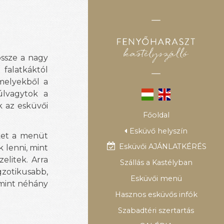
össze a nagy
falatkáktól
 melyekből a
úlvagytok a
k az esküvői
Főoldal
Esküvő helyszín
eket a menüt
Esküvői AJÁNLATKÉRÉS
 lenni, mint
elitek. Arra
Szállás a Kastélyban
gzotikusabb,
Esküvői menü
amint néhány
Hasznos esküvős infók
Szabadtéri szertartás