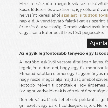
Mire a násznép megérkezik az esküvőtök
készülődésen és utazáson is, így célszerű ve
helyszínt keresi, ahol
szállást is tudtok fogl
nap elé. A vendégváró falatkákat az szerint á
érkezéstől a vacsoráig. Remek választások le
vagy akár a különböző ízesítésű pogácsák is.
Ajánla
Az egyik legfontosabb tényező egy lakod
A legtöbb esküvői vacsora általában leves, f
legelején eldönteni, hogy egy fix menüsor le
Elmaradhatatlan elemei egy hagyományos men
nagy része megtalálja majd azt, amiből szíves
legtöbb helyen ti döntitek el, így érdemes
ízvilágot kedvelőknek is kértek rá finomságok
Remek választások lehetnek például a grille
grillezett vagy párolt zöldségek, sajtok. Ne