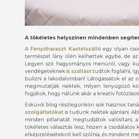
A tökéletes helyszínen mindenben segíte
A
Fenyőharaszt Kastélszálló
egy olyan csod
természet lány ölén kelhettek egybe, de a
Legyen szó hagyományos menüről, vagy külö
vendégeteknek is
szállást
tudtok foglalni, í
bulizni a lakodalomban! Látogassatok el az 
megmutatják nektek, milyen lenyűgöző kör
fogjátok, hogy nálunk akár a kreatív fotózásot
Esküvői blog részlegünkön sok hasznos taná
szolgáltatókat
is tudunk nektek ajánlani. Ab
minden pillanatát megtudjátok valósítani, a
tökéletes választás lesz, hiszen a csodálato
elképzeléseitekről kell szólnia, és mindent 