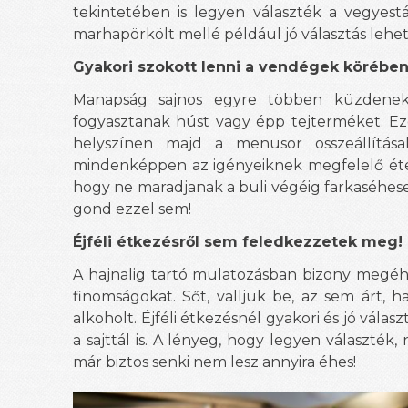
tekintetében is legyen választék a vegyestá
marhapörkölt mellé például jó választás lehet
Gyakori szokott lenni a vendégek körében
Manapság sajnos egyre többen küzdenek 
fogyasztanak húst vagy épp tejterméket. E
helyszínen majd a menüsor összeállítása
mindenképpen az igényeiknek megfelelő étel
hogy ne maradjanak a buli végéig farkaséhesek
gond ezzel sem!
Éjféli étkezésről sem feledkezzetek meg!
A hajnalig tartó mulatozásban bizony megéhe
finomságokat. Sőt, valljuk be, az sem árt, ha
alkoholt. Éjféli étkezésnél gyakori és jó válas
a sajttál is. A lényeg, hogy legyen választék,
már biztos senki nem lesz annyira éhes!