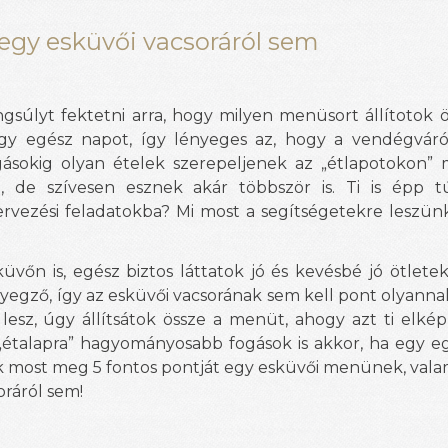
egy esküvői vacsoráról sem
súlyt fektetni arra, hogy milyen menüsort állítotok 
egy egész napot, így lényeges az, hogy a vendégváró 
ogásokig olyan ételek szerepeljenek az „étlapotokon”
 de szívesen esznek akár többször is. Ti is épp t
rvezési feladatokba? Mi most a segítségetekre leszün
vőn is, egész biztos láttatok jó és kevésbé jó ötlet
yegző, így az esküvői vacsorának sem kell pont olyannak
esz, úgy állítsátok össze a menüt, ahogy azt ti elképz
 „étalapra” hagyományosabb fogások is akkor, ha egy e
k most meg 5 fontos pontját egy esküvői menünek, val
oráról sem!