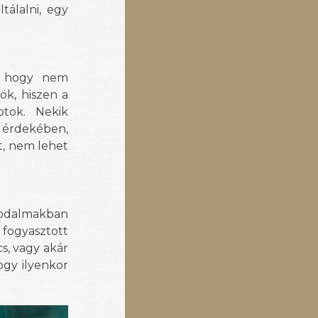
tálalni, egy
y, hogy nem
k, hiszen a
otok. Nekik
k érdekében,
t, nem lehet
akodalmakban
 fogyasztott
cs, vagy akár
ogy ilyenkor