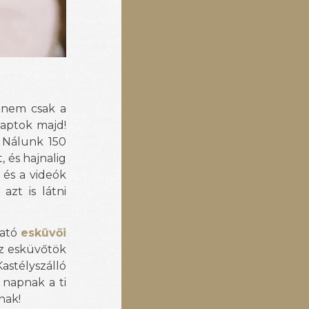
 nem csak a
kaptok majd!
 Nálunk 150
 és hajnalig
 és a videók
zt is látni
ható
esküvői
az esküvőtök
astélyszálló
 napnak a ti
nak!