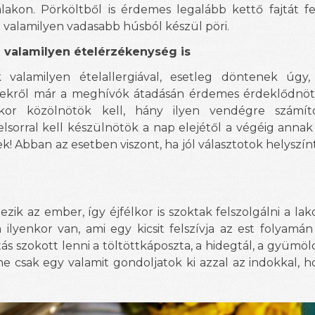
lakon. Pörköltből is érdemes legalább kettő fajtát fel
 valamilyen vadasabb húsból készül pöri.
 valamilyen ételérzékenység is
valamilyen ételallergiával, esetleg döntenek úg
zekről már a meghívók átadásán érdemes érdeklődnötö
kor közölnötök kell, hány ilyen vendégre számít
sorral kell készülnötök a nap elejétől a végéig anna
! Abban az esetben viszont, ha jól választotok helyszín
zik az ember, így éjfélkor is szoktak felszolgálni a l
 ilyenkor van, ami egy kicsit felszívja az est folyamán
ztás szokott lenni a töltöttkáposzta, a hidegtál, a gyümöl
 ne csak egy valamit gondoljatok ki azzal az indokkal, h