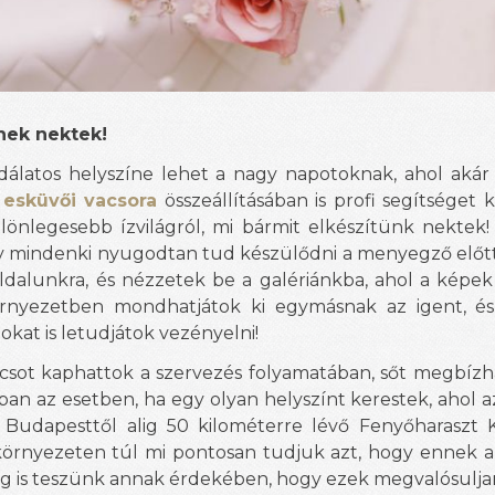
nek nektek!
álatos helyszíne lehet a nagy napotoknak, ahol akár
z
esküvői vacsora
összeállításában is profi segítséget 
nlegesebb ízvilágról, mi bármit elkészítünk nektek!
gy mindenki nyugodtan tud készülődni a menyegző előtt,
oldalunkra, és nézzetek be a galériánkba, ahol a képek
nyezetben mondhatjátok ki egymásnak az igent, és a
okat is letudjátok vezényelni!
csot kaphattok a szervezés folyamatában, sőt megbíz
ban az esetben, ha egy olyan helyszínt kerestek, ahol 
 Budapesttől alig 50 kilométerre lévő Fenyőharaszt K
s környezeten túl mi pontosan tudjuk azt, hogy ennek a
meg is teszünk annak érdekében, hogy ezek megvalósulja