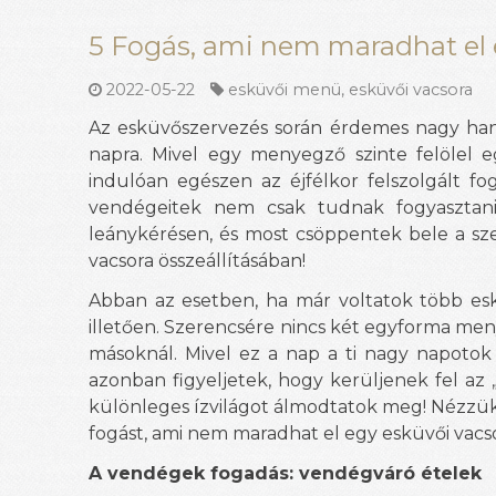
5 Fogás, ami nem maradhat el 
2022-05-22
esküvői menü
,
esküvői vacsora
Az esküvőszervezés során érdemes nagy hang
napra. Mivel egy menyegző szinte felölel 
indulóan egészen az éjfélkor felszolgált f
vendégeitek nem csak tudnak fogyasztani,
leánykérésen, és most csöppentek bele a sze
vacsora összeállításában!
Abban az esetben, ha már voltatok több eskü
illetően. Szerencsére nincs két egyforma men
másoknál. Mivel ez a nap a ti nagy napotok l
azonban figyeljetek, hogy kerüljenek fel az
különleges ízvilágot álmodtatok meg! Nézzü
fogást, ami nem maradhat el egy esküvői vacs
A vendégek fogadás: vendégváró ételek