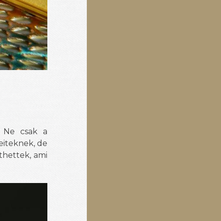
. Ne csak a
eiteknek, de
thettek, ami