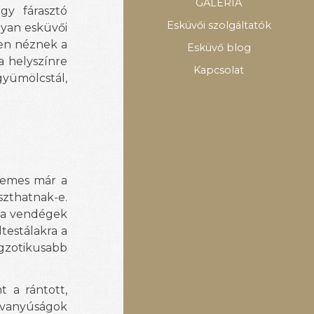
GALÉRIA
gy fárasztó
Esküvői szolgáltatók
lyan esküvői
sen néznek a
Esküvő blog
a helyszínre
Kapcsolat
gyümölcstál,
rdemes már a
szthatnak-e.
l a vendégek
testálakra a
egzotikusabb
t a rántott,
savanyúságok