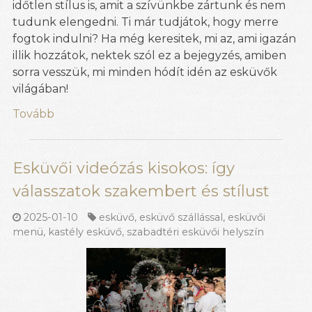
időtlen stílus is, amit a szívünkbe zártunk és nem
tudunk elengedni. Ti már tudjátok, hogy merre
fogtok indulni? Ha még keresitek, mi az, ami igazán
illik hozzátok, nektek szól ez a bejegyzés, amiben
sorra vesszük, mi minden hódít idén az esküvők
világában!
Tovább
Esküvői videózás kisokos: így
válasszatok szakembert és stílust
2025-01-10
esküvő
,
esküvő szállással
,
esküvői
menü
,
kastély esküvő
,
szabadtéri esküvői helyszín