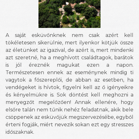
A saját esküvőnknek nem csak azért kell
tökéletesen sikerülnie, mert ilyenkor kötjük össze
az életünket az igazival, de azért is, mert mindenki
azt szeretné, ha a meghívott családtagok, barátok
is jól éreznék magukat ezen a napon.
Természetesen ennek az eseménynek mindig ti
vagytok a főszereplői, de abban az esetben, ha
vendégeket is hívtok, figyelni kell az ő igényeikre
és kényelmükre is. Sok döntést kell meghozni a
menyegzőt megelőzően! Annak ellenére, hogy
elsőre talán nem tűnik nehéz feladatnak, akik bele
csöppenek az esküvőjük megszervezésébe, egyből
érteni fogják, miért nevezik sokan ezt egy stresszes
időszaknak.