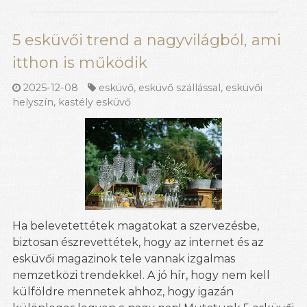
5 esküvői trend a nagyvilágból, ami
itthon is működik
2025-12-08
esküvő
,
esküvő szállással
,
esküvői
helyszín
,
kastély esküvő
Ha belevetettétek magatokat a szervezésbe,
biztosan észrevettétek, hogy az internet és az
esküvői magazinok tele vannak izgalmas
nemzetközi trendekkel. A jó hír, hogy nem kell
külföldre mennetek ahhoz, hogy igazán