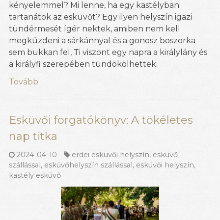
kényelemmel? Mi lenne, ha egy kastélyban
tartanátok az esküvőt? Egy ilyen helyszín igazi
tündérmesét ígér nektek, amiben nem kell
megküzdeni a sárkánnyal és a gonosz boszorka
sem bukkan fel, Ti viszont egy napra a királylány és
a királyfi szerepében tündökölhettek.
Tovább
Esküvői forgatókönyv: A tökéletes
nap titka
2024-04-10
erdei esküvői helyszín
,
esküvő
szállással
,
esküvőhelyszín szállással
,
esküvői helyszín
,
kastély esküvő