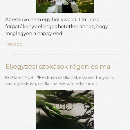
Az esküvő nem egy hollywoodi film, de a
forgatókönyv elengedhetetlen ahhoz, hogy
meglegyen a happy end!
Tovább
Eljegyzési szokások régen és ma
2023-12-08
esküvő szállással
,
esküvői helyszín
,
kastély esküvő
,
szállás az esküvő helyszínen