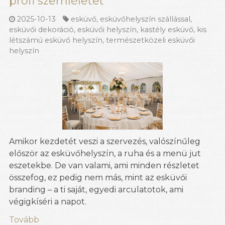
profi szemléletet
2025-10-13
esküvő
,
esküvőhelyszín szállással
,
esküvői dekoráció
,
esküvői helyszín
,
kastély esküvő
,
kis
létszámú esküvő helyszín
,
természetközeli esküvői
helyszín
Amikor kezdetét veszi a szervezés, valószínűleg
először az esküvőhelyszín, a ruha és a menü jut
eszetekbe. De van valami, ami minden részletet
összefog, ez pedig nem más, mint az esküvői
branding – a ti saját, egyedi arculatotok, ami
végigkíséri a napot.
Tovább