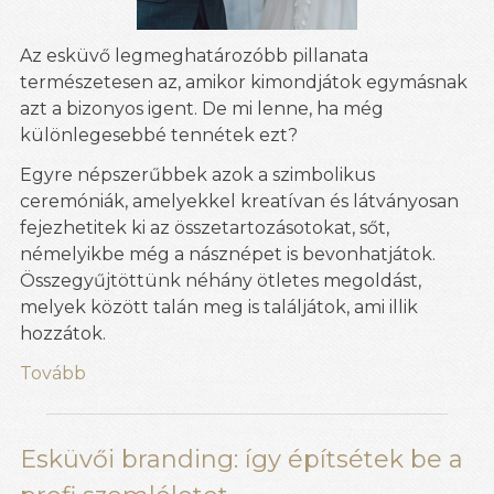
Az esküvő legmeghatározóbb pillanata
természetesen az, amikor kimondjátok egymásnak
azt a bizonyos igent. De mi lenne, ha még
különlegesebbé tennétek ezt?
Egyre népszerűbbek azok a szimbolikus
ceremóniák, amelyekkel kreatívan és látványosan
fejezhetitek ki az összetartozásotokat, sőt,
némelyikbe még a násznépet is bevonhatjátok.
Összegyűjtöttünk néhány ötletes megoldást,
melyek között talán meg is találjátok, ami illik
hozzátok.
Tovább
Esküvői branding: így építsétek be a