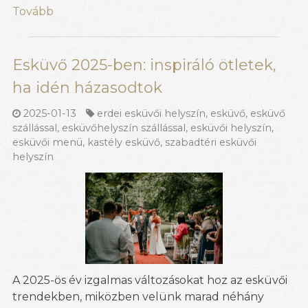
Tovább
Esküvő 2025-ben: inspiráló ötletek,
ha idén házasodtok
2025-01-13
erdei esküvői helyszín
,
esküvő
,
esküvő
szállással
,
esküvőhelyszín szállással
,
esküvői helyszín
,
esküvői menü
,
kastély esküvő
,
szabadtéri esküvői
helyszín
A 2025-ös év izgalmas változásokat hoz az esküvői
trendekben, miközben velünk marad néhány