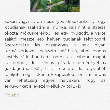
Sokan vágynak arra bizonyos időközönként, hogy
kitudjanak szakadni a munka, valamint a stressz
okozta mókuskerékből, és egy nyugodt, a város
zajától messze eső helyen tudjanak feltöltődni.
Szerencsére kis hazánkban is sok olyan
természetközeli helyszín található, ahol csodás
kastélyszállókban tudja nem csak kipihenni magát
az ember, de számos páratlan élménnyel is
gazdagodhat! Sőt, ha a tökéletes kastélyszállót
találjuk meg, akkor a kikapcsolódáson túl arra is
van lehetőség egyes helyeken, hogy az
esküvőnket is levezényeljük A- tól Z- ig!
Tovább