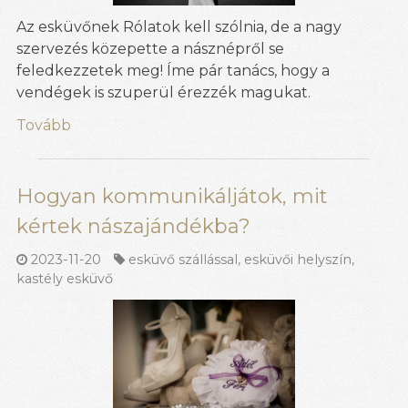
Az esküvőnek Rólatok kell szólnia, de a nagy
szervezés közepette a násznépről se
feledkezzetek meg! Íme pár tanács, hogy a
vendégek is szuperül érezzék magukat.
Tovább
Hogyan kommunikáljátok, mit
kértek nászajándékba?
2023-11-20
esküvő szállással
,
esküvői helyszín
,
kastély esküvő