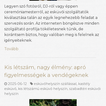
Legyen szó fotósról, DJ-ről vagy éppen
ceremóniamesterről, az esküvői szolgáltatók
kiválasztása talán az egyik legnehezebb feladat a
szervezés során. Az interneten böngészve minden
szolgáltató profilja tökéletesnek tűnik, de
korántsem biztos, hogy valóban meg is felelnek az
igényeiteknek.
Tovább
Kis létszám, nagy élmény: apró
figyelmességek a vendégeknek
2025-06-12
esküvőhelyszín szállással
,
kastély
esküvő
,
kis létszámú esküvő helyszín
,
szabadtéri esküvői
helyszín