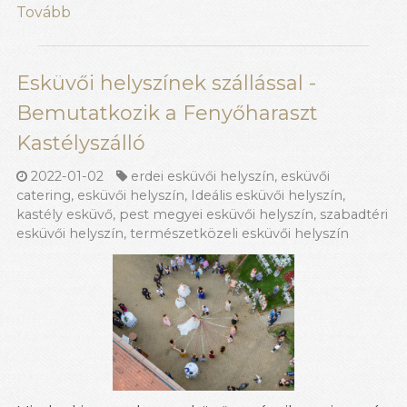
Tovább
Esküvői helyszínek szállással -
Bemutatkozik a Fenyőharaszt
Kastélyszálló
2022-01-02
erdei esküvői helyszín
,
esküvői
catering
,
esküvői helyszín
,
Ideális esküvői helyszín
,
kastély esküvő
,
pest megyei esküvői helyszín
,
szabadtéri
esküvői helyszín
,
természetközeli esküvői helyszín