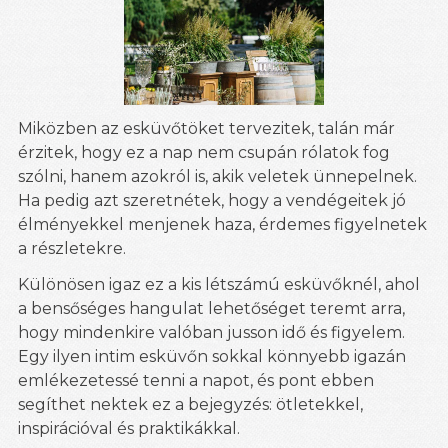
Miközben az esküvőtöket tervezitek, talán már
érzitek, hogy ez a nap nem csupán rólatok fog
szólni, hanem azokról is, akik veletek ünnepelnek.
Ha pedig azt szeretnétek, hogy a vendégeitek jó
élményekkel menjenek haza, érdemes figyelnetek
a részletekre.
Különösen igaz ez a kis létszámú esküvőknél, ahol
a bensőséges hangulat lehetőséget teremt arra,
hogy mindenkire valóban jusson idő és figyelem.
Egy ilyen intim esküvőn sokkal könnyebb igazán
emlékezetessé tenni a napot, és pont ebben
segíthet nektek ez a bejegyzés: ötletekkel,
inspirációval és praktikákkal.