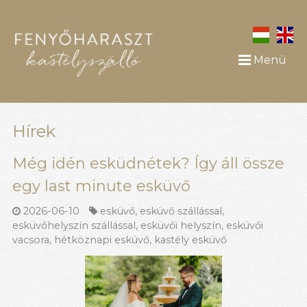
Menü
Hírek
Még idén esküdnétek? Így áll össze
egy last minute esküvő
2026-06-10
esküvő
,
esküvő szállással
,
esküvőhelyszín szállással
,
esküvői helyszín
,
esküvői
vacsora
,
hétköznapi esküvő
,
kastély esküvő