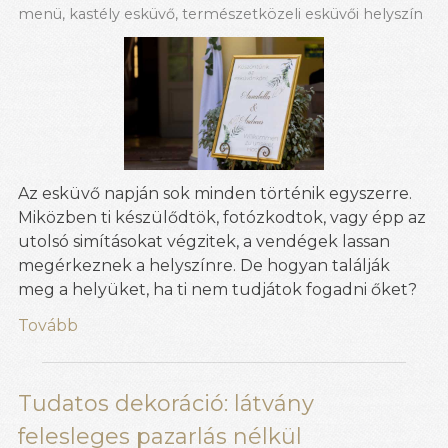
menü
,
kastély esküvő
,
természetközeli esküvői helyszín
Az esküvő napján sok minden történik egyszerre.
Miközben ti készülődtök, fotózkodtok, vagy épp az
utolsó simításokat végzitek, a vendégek lassan
megérkeznek a helyszínre. De hogyan találják
meg a helyüket, ha ti nem tudjátok fogadni őket?
Tovább
Tudatos dekoráció: látvány
felesleges pazarlás nélkül