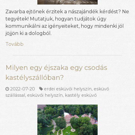
Zavarba ejtőnek érzitek a nászajándék kérdést? Ne
tegyétek! Mutatjuk, hogyan tudjátok úgy
kommunikálni az igényeiteket, hogy mindenki jól
jöjjön ki a dologból.
Tovább
Milyen egy éjszaka egy csodás
kastélyszállóban?
2022-07-20
erdei esküvői helyszín
,
esküvő
szállással
,
esküvői helyszín
,
kastély esküvő