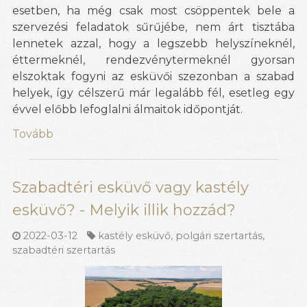
esetben, ha még csak most csöppentek bele a
szervezési feladatok sűrűjébe, nem árt tisztába
lennetek azzal, hogy a legszebb helyszíneknél,
éttermeknél, rendezvénytermeknél gyorsan
elszoktak fogyni az esküvői szezonban a szabad
helyek, így célszerű már legalább fél, esetleg egy
évvel előbb lefoglalni álmaitok időpontját.
Tovább
Szabadtéri esküvő vagy kastély
esküvő? - Melyik illik hozzád?
2022-03-12
kastély esküvő
,
polgári szertartás
,
szabadtéri szertartás