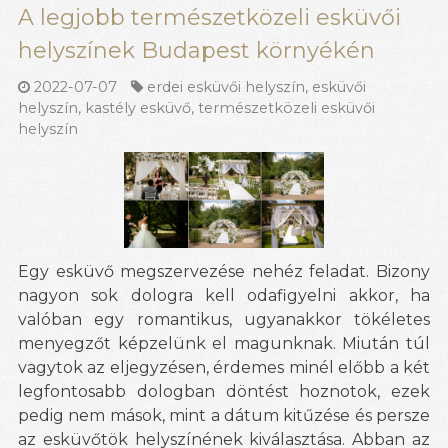
A legjobb természetközeli esküvői
helyszínek Budapest környékén
2022-07-07
erdei esküvői helyszín
,
esküvői
helyszín
,
kastély esküvő
,
természetközeli esküvői
helyszín
Egy esküvő megszervezése nehéz feladat. Bizony
nagyon sok dologra kell odafigyelni akkor, ha
valóban egy romantikus, ugyanakkor tökéletes
menyegzőt képzelünk el magunknak. Miután túl
vagytok az eljegyzésen, érdemes minél előbb a két
legfontosabb dologban döntést hoznotok, ezek
pedig nem mások, mint a dátum kitűzése és persze
az esküvőtök helyszínének kiválasztása. Abban az