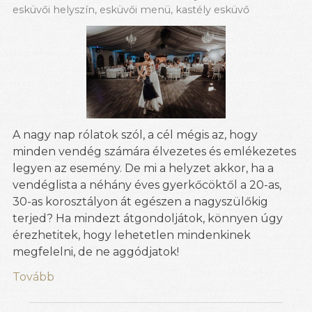
esküvői helyszín
,
esküvői menü
,
kastély esküvő
A nagy nap rólatok szól, a cél mégis az, hogy
minden vendég számára élvezetes és emlékezetes
legyen az esemény. De mi a helyzet akkor, ha a
vendéglista a néhány éves gyerkőcöktől a 20-as,
30-as korosztályon át egészen a nagyszülőkig
terjed? Ha mindezt átgondoljátok, könnyen úgy
érezhetitek, hogy lehetetlen mindenkinek
megfelelni, de ne aggódjatok!
Tovább