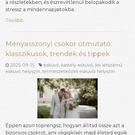
a részletekben, és észrevétlenül belopakodik a
stressz a mindennapjaitokba.
Tovább
Menyasszonyi csokor útmutató:
klasszikusok, trendek és tippek
2025-09-15
esküvő
,
kastély esküvő
,
kis létszámú
esküvő helyszín
,
természetközeli esküvői helyszín
Éppen azon töprengsz, hogyan állítsd össze azt a
bizonyos csokrot, ami végigkísér majd életed egyik