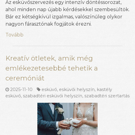
Az esküvőszervezés egy intenzív döntéssorozat,
ahol minden nap újabb kérdésekkel szembesültök.
Bár ez kétségkívül izgalmas, valószínűleg olykor
nagyon fárasztónak fogjátok érezni.
Tovább
Kreatív ötletek, amik még
emlékezetesebbé tehetik a
ceremóniát
2025-11-10
esküvő
,
esküvői helyszín
,
kastély
esküvő
,
szabadtéri esküvői helyszín
,
szabadtéri szertartás