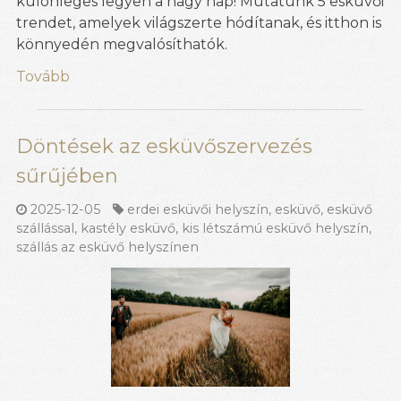
különleges legyen a nagy nap! Mutatunk 5 esküvői
trendet, amelyek világszerte hódítanak, és itthon is
könnyedén megvalósíthatók.
Tovább
Döntések az esküvőszervezés
sűrűjében
2025-12-05
erdei esküvői helyszín
,
esküvő
,
esküvő
szállással
,
kastély esküvő
,
kis létszámú esküvő helyszín
,
szállás az esküvő helyszínen