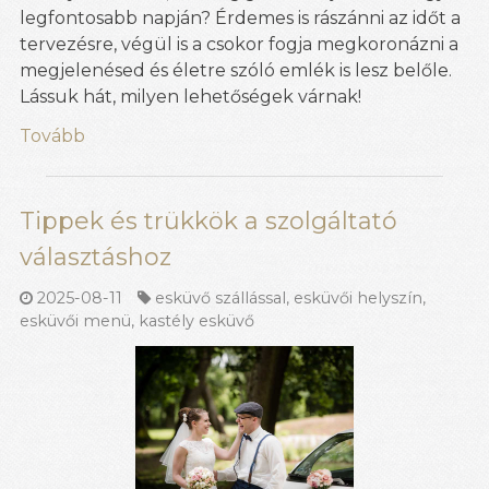
legfontosabb napján? Érdemes is rászánni az időt a
tervezésre, végül is a csokor fogja megkoronázni a
megjelenésed és életre szóló emlék is lesz belőle.
Lássuk hát, milyen lehetőségek várnak!
Tovább
Tippek és trükkök a szolgáltató
választáshoz
2025-08-11
esküvő szállással
,
esküvői helyszín
,
esküvői menü
,
kastély esküvő