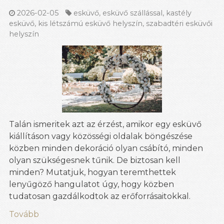
2026-02-05
esküvő
,
esküvő szállással
,
kastély
esküvő
,
kis létszámú esküvő helyszín
,
szabadtéri esküvői
helyszín
Talán ismeritek azt az érzést, amikor egy esküvő
kiállításon vagy közösségi oldalak böngészése
közben minden dekoráció olyan csábító, minden
olyan szükségesnek tűnik. De biztosan kell
minden? Mutatjuk, hogyan teremthettek
lenyűgöző hangulatot úgy, hogy közben
tudatosan gazdálkodtok az erőforrásaitokkal.
Tovább