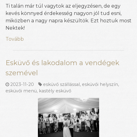
Ti talán már túl vagytok az eljegyzésen, de egy
kevés könnyed érdekesség nagyon jól tud esni,
miközben a nagy napra készültök. Ezt hoztuk most
Nektek!
Tovább
Esküvő és lakodalom a vendégek
szemével
2023-11-20
esküvő szállással
,
esküvői helyszín
,
esküvői menü
,
kastély esküvő