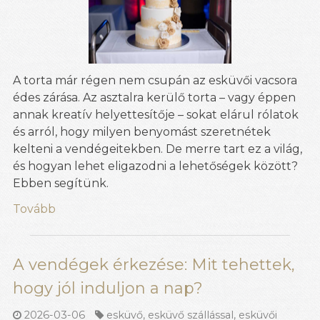
A torta már régen nem csupán az esküvői vacsora
édes zárása. Az asztalra kerülő torta – vagy éppen
annak kreatív helyettesítője – sokat elárul rólatok
és arról, hogy milyen benyomást szeretnétek
kelteni a vendégeitekben. De merre tart ez a világ,
és hogyan lehet eligazodni a lehetőségek között?
Ebben segítünk.
Tovább
A vendégek érkezése: Mit tehettek,
hogy jól induljon a nap?
2026-03-06
esküvő
,
esküvő szállással
,
esküvői