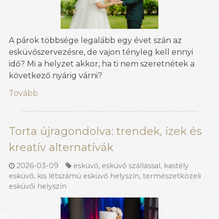
A párok többsége legalább egy évet szán az
esküvőszervezésre, de vajon tényleg kell ennyi
idő? Mi a helyzet akkor, ha ti nem szeretnétek a
következő nyárig várni?
Tovább
Torta újragondolva: trendek, ízek és
kreatív alternatívák
2026-03-09
esküvő
,
esküvő szállással
,
kastély
esküvő
,
kis létszámú esküvő helyszín
,
természetközeli
esküvői helyszín