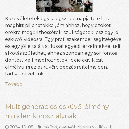
Közös életetek egyik legszebb napja tele lesz
meghitt pillanatokkal, ám ahhoz, hogy ezeket
örökre megőrizhessétek, szükségetek lesz egy jó
esküvői videósra. Egy profi szakember segítségével
és egy jól eltalált stílussal egyedi, érzelmekkel teli
alkotás születhet, ehhez azonban egy sor fontos
döntést kell meghoznotok. Ideje egy kicsit
elmélyülni az esküvői videózás rejtelmeiben,
tartsatok velünk!
Tovább
Multigenerációs esküvő: élmény
minden korosztálynak
2024-10-08
esküvő
,
esküvőhelyszín szállással
,