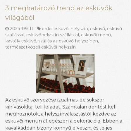
3 meghatározó trend az esküvők
világából
2024-09-11
erdei esküvői helyszín
,
esküvő
,
esküvő
szállással
,
esküvőhelyszín szállással
,
esküvői menü
,
kastély esküvő
,
szállás az esküvő helyszínen
,
természetközeli esküvői helyszín
Az esküvő szervezése izgalmas, de sokszor
kihívásokkal teli feladat. Számtalan döntést kell
meghoznotok, a helyszínválasztástól kezdve az
esküvői menün át egészen a dekorációig. Ebben a
kavalkádban bizony könnyű elveszni, és teljes