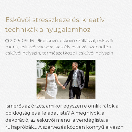
Esküvői stresszkezelés: kreatív
technikák a nyugalomhoz
2025-09-16
esküvő
,
esküvő szállással
,
esküvői
menü
,
esküvői vacsora
,
kastély esküvő
,
szabadtéri
esküvői helyszín
,
természetközeli esküvői helyszín
Ismerős az érzés, amikor egyszerre ömlik rátok a
boldogság és a feladatlista? A meghívók, a
dekoráció, az esküvői menü, a vendéglista, a
ruhapróbák… A szervezés közben könnyű elveszni