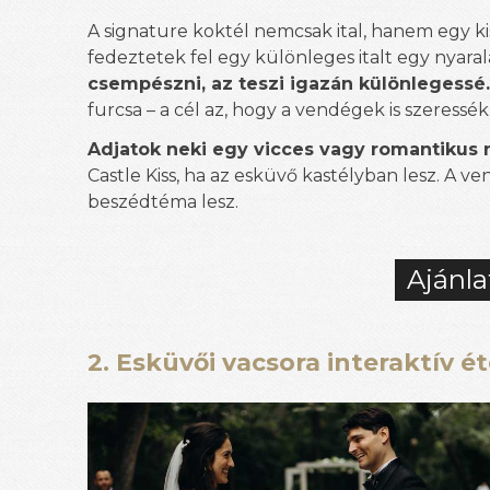
A signature koktél nemcsak ital, hanem egy ki
fedeztetek fel egy különleges italt egy nyara
csempészni, az teszi igazán különlegessé
furcsa – a cél az, hogy a vendégek is szeressék
Adjatok neki egy vicces vagy romantikus 
Castle Kiss, ha az esküvő kastélyban lesz. A v
beszédtéma lesz.
Ajánla
2. Esküvői vacsora interaktív é