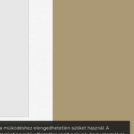
 működéshez elengedhetetlen sütiket használ. A