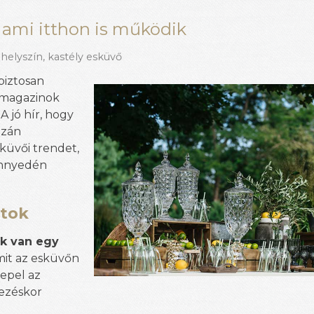
, ami itthon is működik
 helyszín
,
kastély esküvő
biztosan
i magazinok
 jó hír, hogy
azán
küvői trendet,
könnyedén
otok
ak van egy
amit az esküvőn
repel az
kezéskor