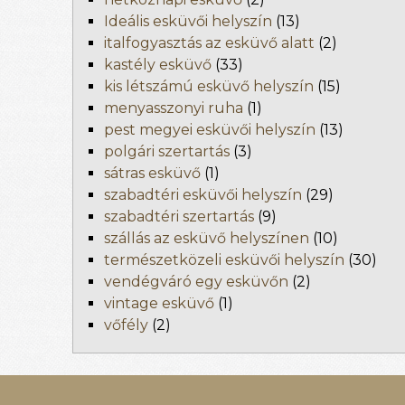
Ideális esküvői helyszín
(13)
italfogyasztás az esküvő alatt
(2)
kastély esküvő
(33)
kis létszámú esküvő helyszín
(15)
menyasszonyi ruha
(1)
pest megyei esküvői helyszín
(13)
polgári szertartás
(3)
sátras esküvő
(1)
szabadtéri esküvői helyszín
(29)
szabadtéri szertartás
(9)
szállás az esküvő helyszínen
(10)
természetközeli esküvői helyszín
(30)
vendégváró egy esküvőn
(2)
vintage esküvő
(1)
vőfély
(2)