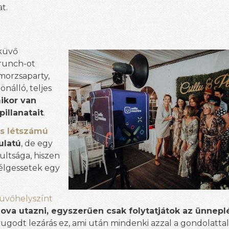
t.
küvő
runch-ot
morzsaparty,
nálló, teljes
mikor van
pillanatait
.
is létszámú
ulatú
, de egy
ltsága, hiszen
zélgessetek egy
üvőhelyszínt
ova utazni, egyszerűen csak folytatjátok az ünnepl
yugodt lezárás ez, ami után mindenki azzal a gondolattal