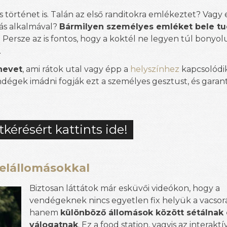
s történet is. Talán az első randitokra emlékeztet? Vagy
lás alkalmával?
Bármilyen személyes emléket bele t
.
Persze az is fontos, hogy a koktél ne legyen túl bonyol
.
nevet
, ami rátok utal vagy épp a
helyszínhez
kapcsolódik
endégek imádni fogják ezt a személyes gesztust, és garan
tkérésért kattints ide!
telállomásokkal
Biztosan láttátok már esküvői videókon, hogy a
vendégeknek nincs egyetlen fix helyük a vacsor
hanem
különböző állomások között sétálnak
válogatnak
. Ez a food station, vagyis az interaktí