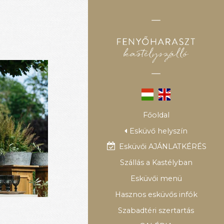
Főoldal
Esküvő helyszín
Esküvői AJÁNLATKÉRÉS
Szállás a Kastélyban
Esküvői menü
Hasznos esküvős infók
Szabadtéri szertartás