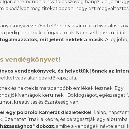
lgári ceremónián a hivatalos szöveg hangzik el, ami ug
e mi akadályoz meg titeket abban, hogy ezt megváltozta
z anyakönyvvezetővel előre, így akár már a hivatalos szöv
ána pedig jöhetnek a fogadalmak. Nem kell hosszú ódát
ogalmazzátok, mit jelent nektek a másik
. A legjobb
os vendégkönyvet!
nyos vendégkönyvek, és helyettük jönnek az intera
ékekkel vagy akár egy időkapszula.
knek és nektek is maradandóbb emlékek lesznek. Egy
s jókívánságok kerülnek: "Boldogságot, egészséget!", 
mor, kreativitás és őszinteség van.
 fel egy polaroid kamerát díszletekkel
: kalap, napsze
ak, üzenetet írnak a képre, és beragasztják egy albumba
a házassághoz" dobozt
, amibe a vendégek névtelenül 