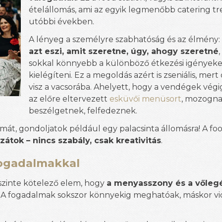
ételállomás, ami az egyik legmenőbb catering tr
utóbbi években.
A lényeg a személyre szabhatóság és az élmény
azt eszi, amit szeretne, úgy, ahogy szeretné
sokkal könnyebb a különböző étkezési igényeket
kielégíteni. Ez a megoldás azért is zseniális, mert
visz a vacsorába. Ahelyett, hogy a vendégek vég
az előre eltervezett
esküvői menüsort
, mozogna
beszélgetnek, felfedeznek.
rmát, gondoljatok például egy palacsinta állomásra! A foo
zátok – nincs szabály, csak kreativitás
.
 fogadalmakkal
szinte kötelező elem, hogy
a menyasszony és a vőlegé
. A fogadalmak sokszor könnyekig meghatóak, máskor vi