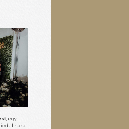
ést
, egy
 indul haza: