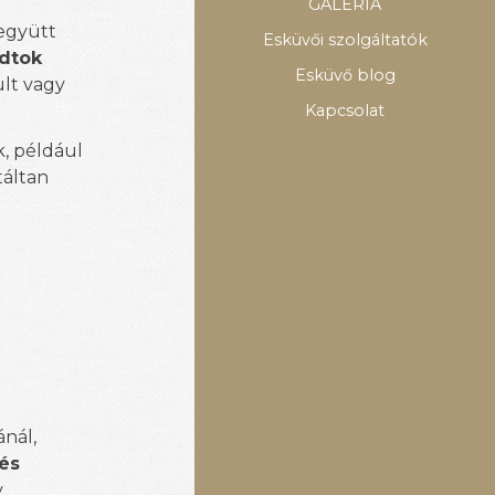
GALÉRIA
 együtt
Esküvői szolgáltatók
udtok
Esküvő blog
ult vagy
Kapcsolat
, például
táltan
ánál,
 és
v