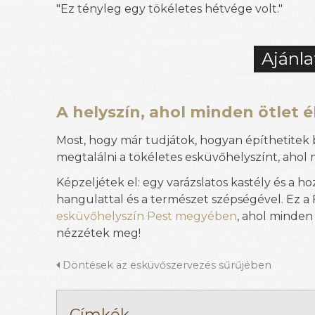
"Ez tényleg egy tökéletes hétvége volt."
Ajánla
A helyszín, ahol minden ötlet é
Most, hogy már tudjátok, hogyan építhetitek b
megtalálni a tökéletes esküvőhelyszínt, ahol 
Képzeljétek el: egy varázslatos kastély és a h
hangulattal és a természet szépségével. Ez a 
esküvőhelyszín Pest megyében
, ahol minden
nézzétek meg!
Döntések az esküvőszervezés sűrűjében
Címkék