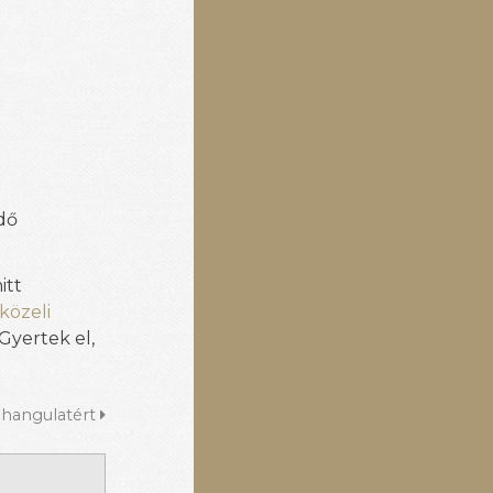
dő
itt
közeli
Gyertek el,
 hangulatért