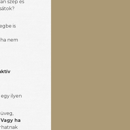
yan szép és
ssátok?
egbe is
, ha nem
ktív
egy ilyen
müveg,
.
Vagy ha
írhatnak