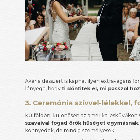
Akár a desszert is kaphat ilyen extravagáns fo
lényege, hogy
ti döntitek el, mi passzol hoz
3. Ceremónia szívvel-lélekkel,
Külföldön, különösen az amerikai esküvőkön 
szavaival fogad örök hűséget egymásnak
könnyedek, de mindig személyesek.