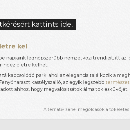
tkérésért kattints ide!
letre kel
e napjaink legnépszerűbb nemzetközi trendjeit, itt az i
mindez életre kelhet.
ozzá kapcsolódó park, ahol az elegancia találkozik a megh
Fenyőharaszt kastélyszálló, az egyik legszebb
természet
 adott ahhoz, hogy megvalósítsátok álmaitok esküvőjét. 
Alternatív zenei megoldások a tökéletes