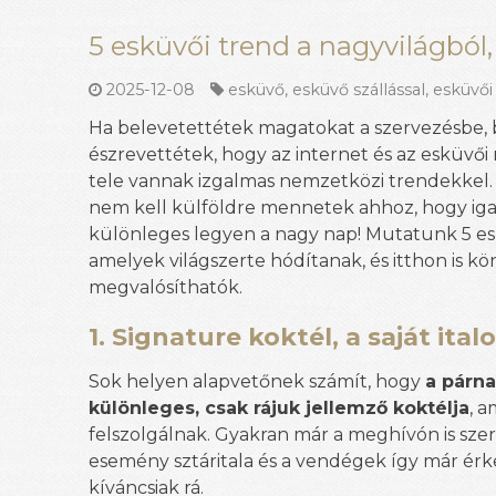
5 esküvői trend a nagyvilágból
2025-12-08
esküvő
,
esküvő szállással
,
esküvői
Ha belevetettétek magatokat a szervezésbe, 
észrevettétek, hogy az internet és az esküvő
tele vannak izgalmas nemzetközi trendekkel. A
nem kell külföldre mennetek ahhoz, hogy ig
különleges legyen a nagy nap! Mutatunk 5 es
amelyek világszerte hódítanak, és itthon is 
megvalósíthatók.
1. Signature koktél, a saját ital
Sok helyen alapvetőnek számít, hogy
a párn
különleges, csak rájuk jellemző koktélja
, 
felszolgálnak. Gyakran már a meghívón is sze
esemény sztáritala és a vendégek így már ér
kíváncsiak rá.