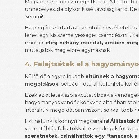
Magyarországon ez még ritkaság. A legtöbb po
ünnepélyes, de olykor kissé távolságtartó. D
Semmi!
Ha polgári szertartást tartotok, beszéljetek a
lehet egy kis személyességet csempészni, ut
írnotok,
elég néhány mondat, amiben megf
mutatjátok meg előre egymásnak.
4. Felejtsétek el a hagyomány
Külföldön egyre inkább
eltűnnek a hagyomá
megoldások
, például fotófal különféle kell
Ezek az ötletek szórakoztatóbbak a vendége
hagyományos vendégkönyvbe általában sablono
interaktív megoldásban viszont sokkal több hu
Ezt nálunk is könnyű megcsinálni!
Állítsatok
vicces táblák feliratokkal. A vendégek fotózn
szeretnétek, csinálhattok egy "tanácsok 