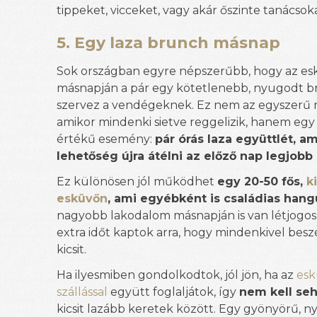
tippeket, vicceket, vagy akár őszinte tanácsoka
5. Egy laza brunch másnap
Sok országban egyre népszerűbb, hogy az es
másnapján a pár egy kötetlenebb, nyugodt b
szervez a vendégeknek. Ez nem az egyszerű 
amikor mindenki sietve reggelizik, hanem egy ö
értékű esemény:
pár órás laza együttlét, a
lehetőség újra átélni az előző nap legjobb 
Ez különösen jól működhet
egy 20-50 fős,
k
esküvőn
, ami egyébként is családias hang
nagyobb lakodalom másnapján is van létjogosu
extra időt kaptok arra, hogy mindenkivel bes
kicsit.
Ha ilyesmiben gondolkodtok, jól jön, ha az
esk
szállással
együtt foglaljátok, így
nem kell seh
kicsit lazább keretek között. Egy gyönyörű, n