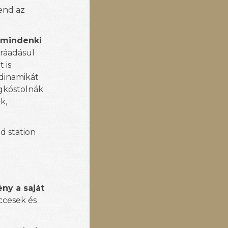
end az
:
mindenki
, ráadásul
 is
 dinamikát
igkóstolnák
k,
d station
ny a saját
ccesek és