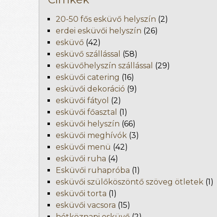
20-50 fős esküvő helyszín
(2)
erdei esküvői helyszín
(26)
esküvő
(42)
esküvő szállással
(58)
esküvőhelyszín szállással
(29)
esküvői catering
(16)
esküvői dekoráció
(9)
esküvői fátyol
(2)
esküvői főasztal
(1)
esküvői helyszín
(66)
esküvői meghívók
(3)
esküvői menü
(42)
esküvői ruha
(4)
Esküvői ruhapróba
(1)
esküvői szülőköszöntő szöveg ötletek
(1)
esküvői torta
(1)
esküvői vacsora
(15)
hétköznapi esküvő
(2)