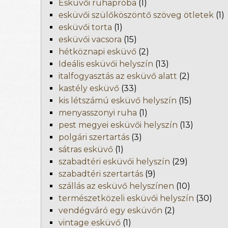
Esküvői ruhapróba
(1)
esküvői szülőköszöntő szöveg ötletek
(1)
esküvői torta
(1)
esküvői vacsora
(15)
hétköznapi esküvő
(2)
Ideális esküvői helyszín
(13)
italfogyasztás az esküvő alatt
(2)
kastély esküvő
(33)
kis létszámú esküvő helyszín
(15)
menyasszonyi ruha
(1)
pest megyei esküvői helyszín
(13)
polgári szertartás
(3)
sátras esküvő
(1)
szabadtéri esküvői helyszín
(29)
szabadtéri szertartás
(9)
szállás az esküvő helyszínen
(10)
természetközeli esküvői helyszín
(30)
vendégváró egy esküvőn
(2)
vintage esküvő
(1)