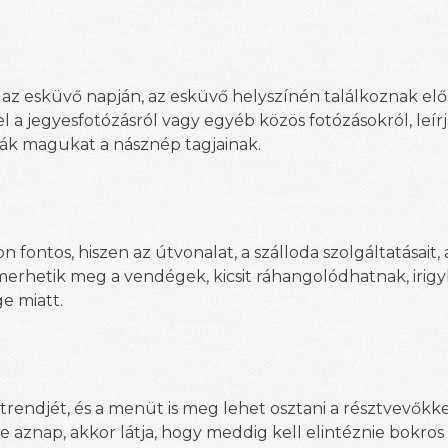
 az esküvő napján, az esküvő helyszínén találkoznak elő
 a jegyesfotózásról vagy egyéb közös fotózásokról, leírj
ák magukat a násznép tagjainak.
fontos, hiszen az útvonalat, a szálloda szolgáltatásait, a
smerhetik meg a vendégek, kicsit ráhangolódhatnak, iri
e miatt.
endjét, és a menüt is meg lehet osztani a résztvevőkkel
aznap, akkor látja, hogy meddig kell elintéznie bokros 