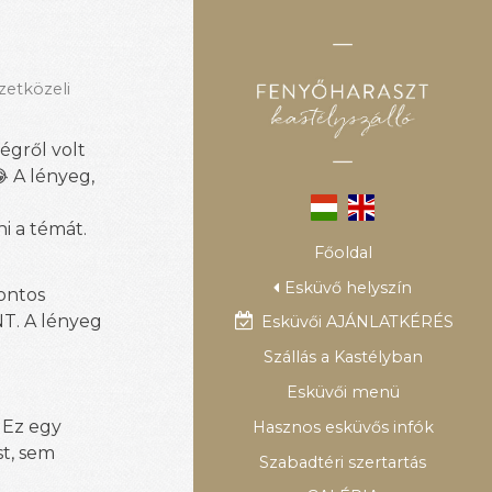
zetközeli
égről volt
 A lényeg,
i a témát.
Főoldal
Esküvő helyszín
ontos
NT. A lényeg
Esküvői AJÁNLATKÉRÉS
Szállás a Kastélyban
Esküvői menü
 Ez egy
Hasznos esküvős infók
t, sem
Szabadtéri szertartás