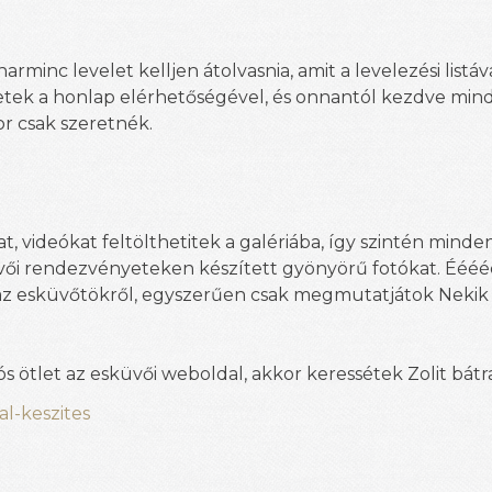
inc levelet kelljen átolvasnia, amit a levelezési listáv
tek a honlap elérhetőségével, és onnantól kezdve min
r csak szeretnék.
, videókat feltölthetitek a galériába, így szintén minde
ői rendezvényeteken készített gyönyörű fotókat. Ééééé
z esküvőtökről, egyszerűen csak megmutatjátok Nekik 
ós ötlet az esküvői weboldal, akkor keressétek Zolit bátr
l-keszites