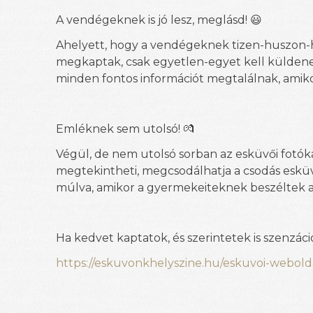
A vendégeknek is jó lesz, meglásd! 😃
Ahelyett, hogy a vendégeknek tizen-huszon-harm
megkaptak, csak egyetlen-egyet kell küldene
minden fontos információt megtalálnak, amiko
Emléknek sem utolsó! 💏
Végül, de nem utolsó sorban az esküvői fotókat
megtekintheti, megcsodálhatja a csodás esküv
múlva, amikor a gyermekeiteknek beszéltek a
Ha kedvet kaptatok, és szerintetek is szenzáci
https://eskuvonkhelyszine.hu/eskuvoi-webolda