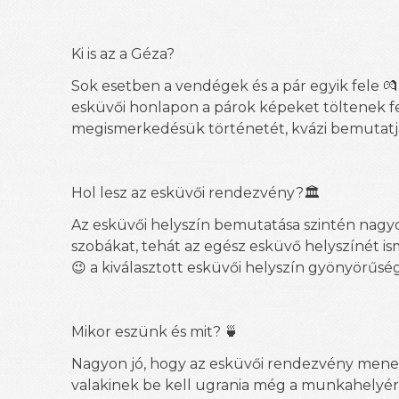
Ki is az a Géza?
Sok esetben a vendégek és a pár egyik fele 💏
esküvői honlapon a párok képeket töltenek fel
megismerkedésük történetét, kvázi bemutatj
Hol lesz az esküvői rendezvény?🏛
Az esküvői helyszín bemutatása szintén nagyon 
szobákat, tehát az egész esküvő helyszínét i
😉 a kiválasztott esküvői helyszín gyönyörűség
Mikor eszünk és mit? 🍵
Nagyon jó, hogy az esküvői rendezvény menetr
valakinek be kell ugrania még a munkahelyére 