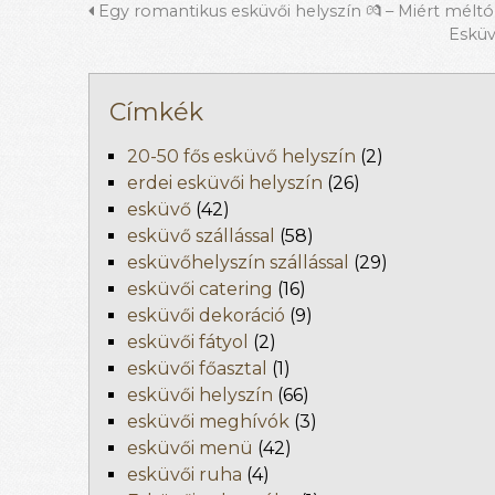
Egy romantikus esküvői helyszín 💏 – Miért méltó 
Esküv
Címkék
20-50 fős esküvő helyszín
(2)
erdei esküvői helyszín
(26)
esküvő
(42)
esküvő szállással
(58)
esküvőhelyszín szállással
(29)
esküvői catering
(16)
esküvői dekoráció
(9)
esküvői fátyol
(2)
esküvői főasztal
(1)
esküvői helyszín
(66)
esküvői meghívók
(3)
esküvői menü
(42)
esküvői ruha
(4)