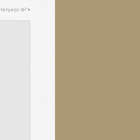
b tényező 🥘?