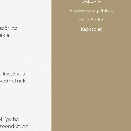
GALÉRIA
Esküvői szolgáltatók
Esküvő blog
ször. Az
Kapcsolat
ák a
 kastélyt a
gykedhetnek
, így ha
teendőit. Az