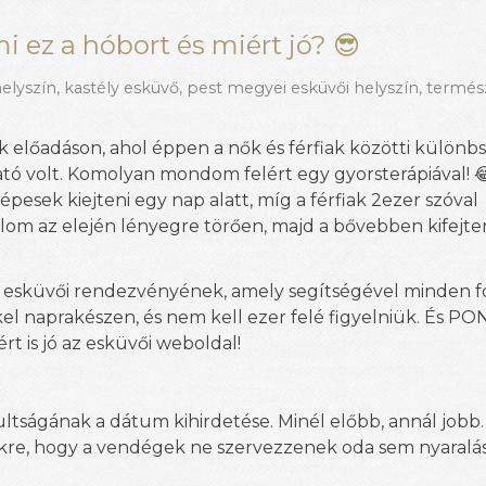
i ez a hóbort és miért jó? 😎
helyszín
,
kastély esküvő
,
pest megyei esküvői helyszín
,
termés
lőadáson, ahol éppen a nők és férfiak közötti különbs
ató volt. Komolyan mondom felért egy gyorsterápiával! 
pesek kiejteni egy nap alatt, míg a férfiak 2ezer szóval
om az elején lényegre törően, majd a bővebben kifejten
z esküvői rendezvényének, amely segítségével minden f
el naprakészen, és nem kell ezer felé figyelniük. És PO
rt is jó az esküvői weboldal!
ltságának a dátum kihirdetése. Minél előbb, annál jobb.
kre, hogy a vendégek ne szervezzenek oda sem nyaralás