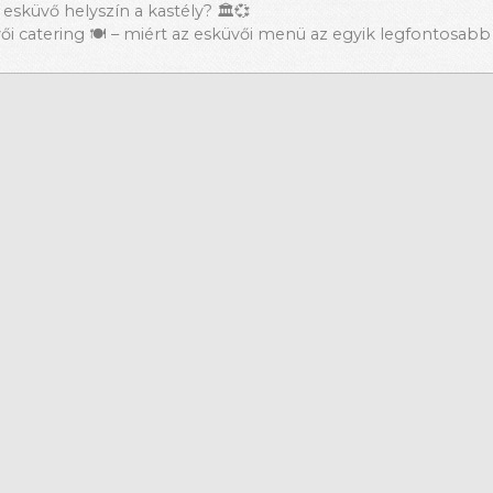
esküvő helyszín a kastély? 🏛💞
ői catering 🍽 – miért az esküvői menü az egyik legfontosab