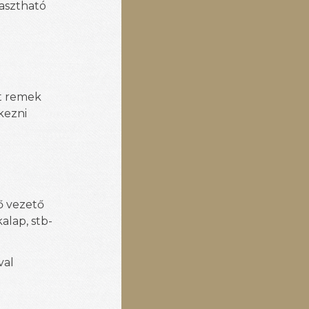
yasztható
őt remek
kezni
ő vezető
alap, stb-
val