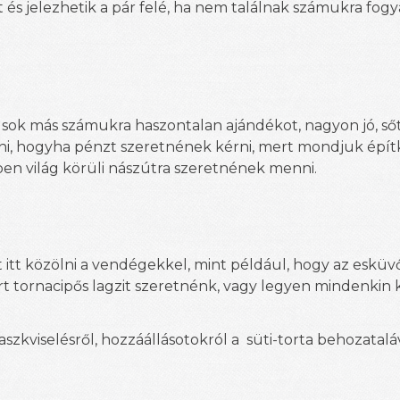
és jelezhetik a pár felé, ha nem találnak számukra fog
és sok más számukra haszontalan ajándékot, nagyon jó, s
t írni, hogyha pénzt szeretnének kérni, mert mondjuk épít
en világ körüli nászútra szeretnének menni.
t itt közölni a vendégekkel, mint például, hogy az esküv
ert tornacipős lagzit szeretnénk, vagy legyen mindenkin k
szkviselésről, hozzáállásotokról a süti-torta behozatalá