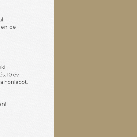
al
den, de
nki
s, 10 év
a honlapot.
an!