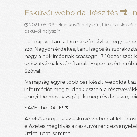
Esküvői weboldal készítés 🔜– m
2021-05-09
esküvői helyszín
,
Ideális esküvői 
esküvői helyszín
Tegnap voltam a Duma színházban egy remek e
szó. Nagyon érdekes, tanulságos és szórakozt
hogy a nők imádnak csacsogni, 7-10ezer szót ké
szószátyárnak számítanak. Éppen ezért próbál
Szóval:
Manapság egyre több pár készít weboldalt a
információt meg tudnak osztani a résztvevőkk
ennyi. De most vizsgáljuk meg részletesen, mié
SAVE the DATE! 📆
Az első apropója az esküvő weboldal létjogosu
előzetes meghívás az esküvői rendezvényete
üzleti utat, semmit.