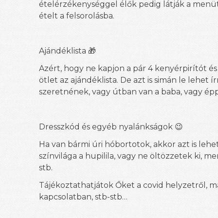
ételérzékenységgel élők pedig látják a menüt 
ételt a felsorolásba.
Ajándéklista 🎁
Azért, hogy ne kapjon a pár 4 kenyérpirítót 
ötlet az ajándéklista. De azt is simán le lehe
szeretnének, vagy útban van a baba, vagy épp
Dresszkód és egyéb nyalánkságok 😉
Ha van bármi úri hóbortotok, akkor azt is lehe
színvilága a hupilila, vagy ne öltözzetek ki, m
stb.
Tájékoztathatjátok Őket a covid helyzetről, ma
kapcsolatban, stb-stb…