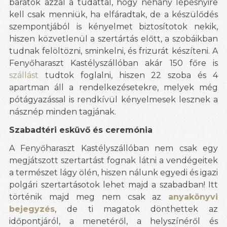
barátok azzal a tudattal, hogy néhány lépésnyire
kell csak menniük, ha elfáradtak, de a készülődés
szempontjából is kényelmet biztosítotok nekik,
hiszen közvetlenül a szertártás előtt, a szobáikban
tudnak felöltözni, sminkelni, és frizurát készíteni. A
Fenyőharaszt Kastélyszállóban akár 150 főre is
szállást
tudtok foglalni, hiszen 22 szoba és 4
apartman áll a rendelkezésetekre, melyek még
pótágyazással is rendkívül kényelmesek lesznek a
násznép minden tagjának.
Szabadtéri esküvő és ceremónia
A Fenyőharaszt Kastélyszállóban nem csak egy
megjátszott szertartást fognak látni a vendégeitek
a természet lágy ölén, hiszen nálunk egyedi és igazi
polgári szertartásotok lehet majd a szabadban! Itt
történik majd meg nem csak az
anyakönyvi
bejegyzés
, de ti magatok dönthettek az
időpontjáról, a menetéről, a helyszínéről és