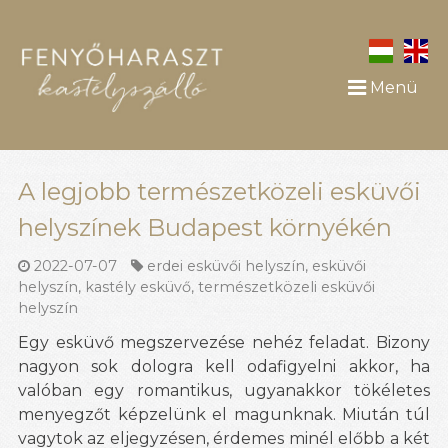
Menü
A legjobb természetközeli esküvői
helyszínek Budapest környékén
2022-07-07
erdei esküvői helyszín
,
esküvői
helyszín
,
kastély esküvő
,
természetközeli esküvői
helyszín
Egy esküvő megszervezése nehéz feladat. Bizony
nagyon sok dologra kell odafigyelni akkor, ha
valóban egy romantikus, ugyanakkor tökéletes
menyegzőt képzelünk el magunknak. Miután túl
vagytok az eljegyzésen, érdemes minél előbb a két