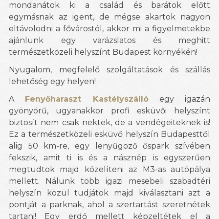
mondanátok ki a család és barátok előtt
egymásnak az igent, de mégse akartok nagyon
eltávolodni a fővárostól, akkor mi a figyelmetekbe
ajánlunk egy varázslatos és meghitt
természetközeli helyszínt Budapest környékén!
Nyugalom, megfelelő szolgáltatások és szállás
lehetőség egy helyen!
A
Fenyőharaszt Kastélyszálló
egy igazán
gyönyörű, ugyanakkor profi esküvői helyszínt
biztosít nem csak nektek, de a vendégeiteknek is!
Ez a természetközeli esküvő helyszín Budapesttől
alig 50 km-re, egy lenyűgöző őspark szívében
fekszik, amit ti is és a násznép is egyszerűen
megtudtok majd közelíteni az M3-as autópálya
mellett. Nálunk több igazi mesebeli szabadtéri
helyszín közül tudjátok majd kiválasztani azt a
pontját a parknak, ahol a szertartást szeretnétek
tartani! Egy erdő mellett képzeltétek el a