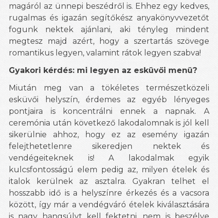
magáról az ünnepi beszédről is. Ehhez egy kedves,
rugalmas és igazán segítőkész anyakönyvvezetőt
fogunk nektek ajánlani, aki tényleg mindent
megtesz majd azért, hogy a szertartás szövege
romantikus legyen, valamint rátok legyen szabva!
Gyakori kérdés: mi legyen az esküvői menü?
Miután meg van a tökéletes természetközeli
esküvői helyszín, érdemes az egyéb lényeges
pontjaira is koncentrálni ennek a napnak. A
ceremónia után következő lakodalomnak is jól kell
sikerülnie ahhoz, hogy ez az esemény igazán
felejthetetlenre sikeredjen nektek és
vendégeiteknek is! A lakodalmak egyik
kulcsfontosságú elem pedig az, milyen ételek és
italok kerülnek az asztalra. Gyakran telhet el
hosszabb idő is a helyszínre érkezés és a vacsora
között, így már a vendégváró ételek kiválasztására
is nagy hangsúlyt kell fektetni, nem is beszélve