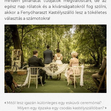
minden pillanatát tudjátok megvalósítani, de az
egész nap rólatok és a kívánságaitokról fog szólni,
akkor a Fenyőharaszt Kastélyszálló lesz a tökéletes
választás a számotokra!
Mitől lesz igazán különleges egy esküvői ceremónia?
Milyen egy éjszaka egy csodás kastélyszállóban?