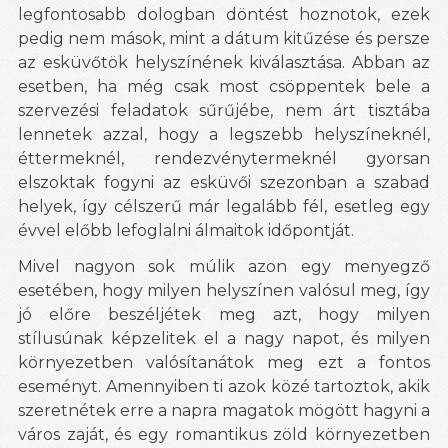
legfontosabb dologban döntést hoznotok, ezek
pedig nem mások, mint a dátum kitűzése és persze
az esküvőtök helyszínének kiválasztása. Abban az
esetben, ha még csak most csöppentek bele a
szervezési feladatok sűrűjébe, nem árt tisztába
lennetek azzal, hogy a legszebb helyszíneknél,
éttermeknél, rendezvénytermeknél gyorsan
elszoktak fogyni az esküvői szezonban a szabad
helyek, így célszerű már legalább fél, esetleg egy
évvel előbb lefoglalni álmaitok időpontját.
Mivel nagyon sok múlik azon egy menyegző
esetében, hogy milyen helyszínen valósul meg, így
jó előre beszéljétek meg azt, hogy milyen
stílusúnak képzelitek el a nagy napot, és milyen
környezetben valósítanátok meg ezt a fontos
eseményt. Amennyiben ti azok közé tartoztok, akik
szeretnétek erre a napra magatok mögött hagyni a
város zaját, és egy romantikus zöld környezetben