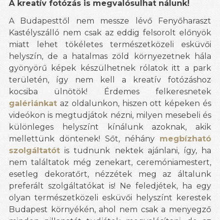
A kreatív fotózás is megvalósulhat nálunk!
A Budapesttől nem messze lévő Fenyőharaszt
Kastélyszálló nem csak az eddig felsorolt előnyök
miatt lehet tökéletes természetközeli esküvői
helyszín, de a hatalmas zöld környezetnek hála
gyönyörű képek készülhetnek rólatok itt a park
területén, így nem kell a kreatív fotózáshoz
kocsiba ülnötök! Érdemes felkeresnetek
galériánkat
az oldalunkon, hiszen ott képeken és
videókon is megtudjátok nézni, milyen mesebeli és
különleges helyszínt kínálunk azoknak, akik
mellettünk döntenek! Sőt, néhány
megbízható
szolgáltatót
is tudnunk nektek ajánlani, így, ha
nem találtatok még zenekart, ceremóniamestert,
esetleg dekoratőrt, nézzétek meg az általunk
preferált szolgáltatókat is! Ne feledjétek, ha egy
olyan természetközeli esküvői helyszínt kerestek
Budapest környékén, ahol nem csak a menyegző