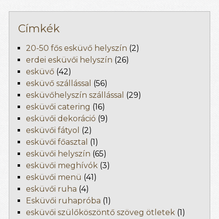
Címkék
20-50 fős esküvő helyszín
(2)
erdei esküvői helyszín
(26)
esküvő
(42)
esküvő szállással
(56)
esküvőhelyszín szállással
(29)
esküvői catering
(16)
esküvői dekoráció
(9)
esküvői fátyol
(2)
esküvői főasztal
(1)
esküvői helyszín
(65)
esküvői meghívók
(3)
esküvői menü
(41)
esküvői ruha
(4)
Esküvői ruhapróba
(1)
esküvői szülőköszöntő szöveg ötletek
(1)