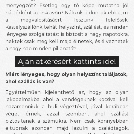
menyegzőt? Esetleg egy tó képe mutatna jól
háttérként az esküvőn? Nálunk ti döntök ebbe, mi
a megvalósításáért leszünk felelősek!
Kastélyszállónk tehát helyszínt, szállást, és minden
lényeges szolgáltatást is biztosít a nagy napotokra,
nektek csak meg kell majd élnetek, és élveznetek
a nagy nap minden pillanatát!
Ajánlatkérésért kattints ide!
Miért lényeges, hogy olyan helyszínt találjatok,
ahol szállás is van?
Egyértelműen kijelenthető az, hogy az olyan
lakodalmakba, ahol a vendégeknek kocsival kell
hazamenniük a buli végeztével, jóval korábban
véget érnek, azzal szemben, ahol szállást
biztosítanak a számukra. Nem csak könnyebben
eltudnak azonban majd lazulni a családtagok,