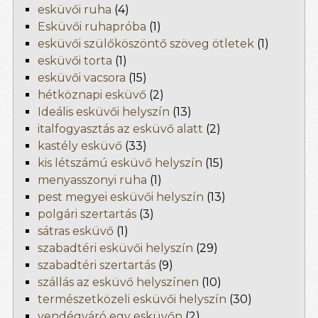
esküvői ruha
(4)
Esküvői ruhapróba
(1)
esküvői szülőköszöntő szöveg ötletek
(1)
esküvői torta
(1)
esküvői vacsora
(15)
hétköznapi esküvő
(2)
Ideális esküvői helyszín
(13)
italfogyasztás az esküvő alatt
(2)
kastély esküvő
(33)
kis létszámú esküvő helyszín
(15)
menyasszonyi ruha
(1)
pest megyei esküvői helyszín
(13)
polgári szertartás
(3)
sátras esküvő
(1)
szabadtéri esküvői helyszín
(29)
szabadtéri szertartás
(9)
szállás az esküvő helyszínen
(10)
természetközeli esküvői helyszín
(30)
vendégváró egy esküvőn
(2)