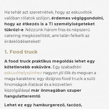
Ha tehát azt szeretnétek, hogy az esküvőtök
valóban rólatok szóljon,
érdemes végiggondolni,
hogy az étkezés is a Ti személyiségeteket
tükrözi-e
. Nézzünk három friss és népszerű
catering megközelítést, ami talán felkelti az
érdeklődéseteket!
1. Food truck
A food truck praktikus megoldás lehet egy
kötetlenebb esküvőre.
Egy szabadtéri
esküvőhelyszínhez
nagyon jól illik és megvan a
maga karaktere: egy dizájnos food truck a sülő
finomságok illatával és a közvetlen
kiszolgálással
már önmagában szuper
hangulatteremtő
.
Lehet ez egy hamburgerező, tacózó,