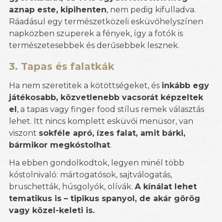
aznap este, kipihenten
, nem pedig kifulladva.
Ráadásul egy természetközeli esküvőhelyszínen
napközben szuperek a fények, így a fotók is
természetesebbek és derűsebbek lesznek.
3. Tapas és falatkák
Ha nem szeretitek a kötöttségeket, és
inkább egy
játékosabb, közvetlenebb vacsorát képzeltek
el
, a tapas vagy finger food stílus remek választás
lehet. Itt nincs komplett esküvői menüsor, van
viszont
sokféle apró, ízes falat, amit bárki,
bármikor megkóstolhat
.
Ha ebben gondolkodtok, legyen minél több
kóstolnivaló: mártogatósok, sajtválogatás,
bruschetták, húsgolyók, olívák.
A kínálat lehet
tematikus is – tipikus spanyol, de akár görög
vagy közel-keleti is.