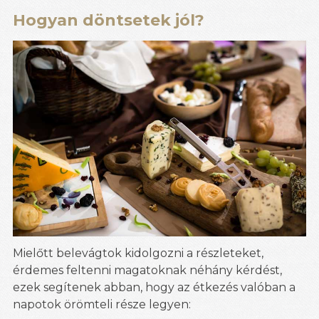
Hogyan döntsetek jól?
Mielőtt belevágtok kidolgozni a részleteket,
érdemes feltenni magatoknak néhány kérdést,
ezek segítenek abban, hogy az étkezés valóban a
napotok örömteli része legyen: