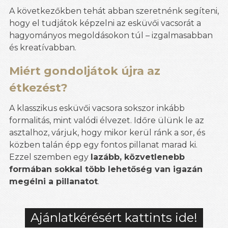
A következőkben tehát abban szeretnénk segíteni,
hogy el tudjátok képzelni az esküvői vacsorát a
hagyományos megoldásokon túl – izgalmasabban
és kreatívabban.
Miért gondoljátok újra az
étkezést?
A klasszikus esküvői vacsora sokszor inkább
formalitás, mint valódi élvezet. Időre ülünk le az
asztalhoz, várjuk, hogy mikor kerül ránk a sor, és
közben talán épp egy fontos pillanat marad ki.
Ezzel szemben egy
lazább, közvetlenebb
formában sokkal több lehetőség van igazán
megélni a pillanatot
.
Ajánlatkérésért kattints ide!