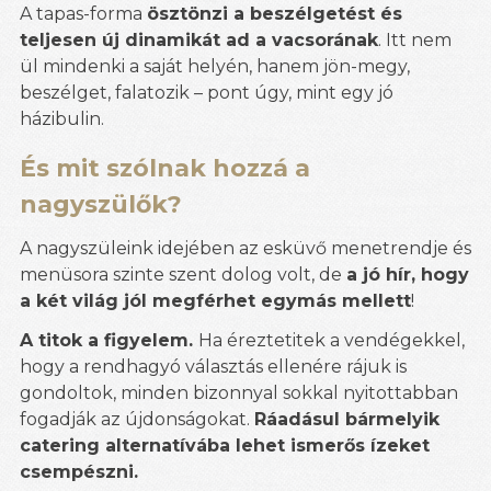
A tapas-forma
ösztönzi a beszélgetést és
teljesen új dinamikát ad a vacsorának
. Itt nem
ül mindenki a saját helyén, hanem jön-megy,
beszélget, falatozik – pont úgy, mint egy jó
házibulin.
És mit szólnak hozzá a
nagyszülők?
A nagyszüleink idejében az esküvő menetrendje és
menüsora szinte szent dolog volt, de
a jó hír, hogy
a két világ jól megférhet egymás mellett
!
A titok a figyelem.
Ha éreztetitek a vendégekkel,
hogy a rendhagyó választás ellenére rájuk is
gondoltok, minden bizonnyal sokkal nyitottabban
fogadják az újdonságokat.
Ráadásul bármelyik
catering alternatívába lehet ismerős ízeket
csempészni.