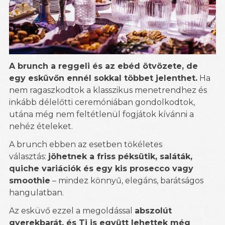
A brunch a reggeli és az ebéd ötvözete, de
egy esküvőn ennél sokkal többet jelenthet.
Ha
nem ragaszkodtok a klasszikus menetrendhez és
inkább délelőtti ceremóniában gondolkodtok,
utána még nem feltétlenül fogjátok kívánni a
nehéz ételeket.
A brunch ebben az esetben tökéletes
választás:
jöhetnek a friss péksütik, saláták,
quiche variációk és egy kis prosecco vagy
smoothie
– mindez könnyű, elegáns, barátságos
hangulatban.
Az esküvő ezzel a megoldással
abszolút
gyerekbarát, és Ti is együtt lehettek még