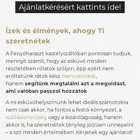
Ajánlatkérésért kattints ide!
Ízek és élmények, ahogy Ti
szeretnétek
A Fenyőharaszt kastélyszállóban pontosan tudjuk,
mennyit számít, hogy az esküvő minden
részletében rólatok szóljon, épp ezért nem
erőltetünk rátok kész
menüsorokat
,
hanem
segítünk megtalálni azt a megoldást,
ami valóban passzol hozzátok
.
A mi esküvőhelyszínünk lehet ideális számotokra
nem csak akkor, ha fontos a festői környezet, a
szálláslehetőség
vagy a kizárólagosság, hanem
akkor is, ha szeretnétek tényleg jóízűen ünnepelni
– a szó minden értelmében. Kérjetek egy ajánlatot!