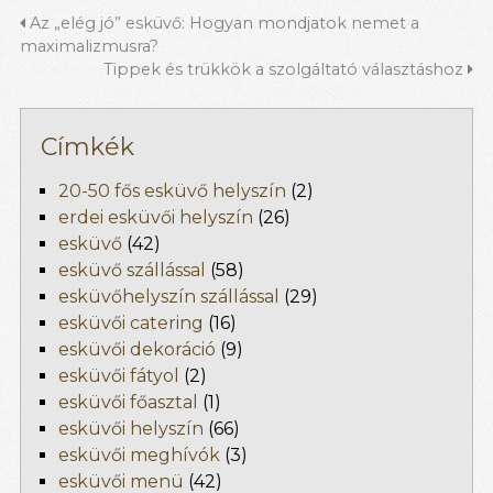
Az „elég jó” esküvő: Hogyan mondjatok nemet a
maximalizmusra?
Tippek és trükkök a szolgáltató választáshoz
Címkék
20-50 fős esküvő helyszín
(2)
erdei esküvői helyszín
(26)
esküvő
(42)
esküvő szállással
(58)
esküvőhelyszín szállással
(29)
esküvői catering
(16)
esküvői dekoráció
(9)
esküvői fátyol
(2)
esküvői főasztal
(1)
esküvői helyszín
(66)
esküvői meghívók
(3)
esküvői menü
(42)