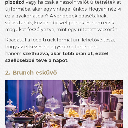
pizzázó
vagy ha csak a nassolnivalót ültetnétek át
új formába, akár egy vintage fánkos. Hogyan néz ki
ez a gyakorlatban? A vendégek odasétálnak,
választanak, közben beszélgetnek és nem érzik
magukat feszélyezve, mint egy ültetett vacsorán.
Ráadásul a food truck formátum lehetővé teszi,
hogy az étkezés ne egyszerre történjen,
hanem
széthúzva, akár több órán át, ezzel
szellősebbé téve a napot
.
2. Brunch esküvő