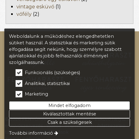
vintage esküvő
(1)
vőfély
(2)
Weboldalunk a működéshez elengedhetetlen
További oldalaink:
sütiket használ. A statisztikai és marketing sütik
elfogadása segít nekünk, hogy személyre szabott
ajánlatokkal és jobb felhasználói élménnyel
szolgálhassunk.
Funkcionális (szükséges)
Analitikai, statisztikai
Marketing
Mindet elfogadom
Kiválasztottak mentése
© 2026 FENYŐHARASZT Kastélyszálló - Esküvő helyszín,
Csak a szükségesek
esküvőszervezés
Videós
Impresszum
Adatkezelési
tájékoztató
Süti beállítások
További információ
Kreatív website