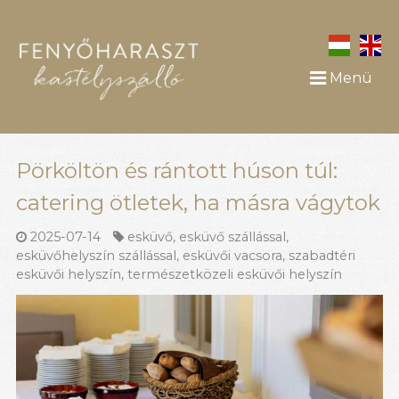
Menü
Pörköltön és rántott húson túl:
catering ötletek, ha másra vágytok
2025-07-14
esküvő
,
esküvő szállással
,
esküvőhelyszín szállással
,
esküvői vacsora
,
szabadtéri
esküvői helyszín
,
természetközeli esküvői helyszín