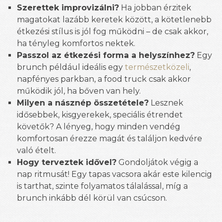
Szerettek improvizálni?
Ha jobban érzitek
magatokat lazább keretek között, a kötetlenebb
étkezési stílus is jól fog működni – de csak akkor,
ha tényleg komfortos nektek.
Passzol az étkezési forma a helyszínhez?
Egy
brunch például ideális egy
természetközeli
,
napfényes parkban, a food truck csak akkor
működik jól, ha bőven van hely.
Milyen a násznép összetétele?
Lesznek
idősebbek, kisgyerekek, speciális étrendet
követők? A lényeg, hogy minden vendég
komfortosan érezze magát és találjon kedvére
való ételt.
Hogy terveztek idővel?
Gondoljátok végig a
nap ritmusát! Egy tapas vacsora akár este kilencig
is tarthat, szinte folyamatos tálalással, míg a
brunch inkább dél körül van csúcson.