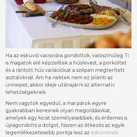
Ha az esküvői vacsorára gondoltok, valószínűleg Ti
is magatok elé képzelitek a húslevest, a pörköltet
és a rántott hús variációkat a szépen megterített
asztaloknál. Ám ha nektek nem ez jelenti az
ünnepet, akkor ideje utánajárni az alternatív
lehetőségeknek.
Nem vagytok egyedül, a mai párok egyre
gyakrabban keresnek olyan megoldásokat,
amelyek egy kicsit személyesebbek, és érdemes is
újragondolni a dolgot, hiszen az étkezés az egyik
legemlékezetesebb pontja lesz az
esküvőnek
.