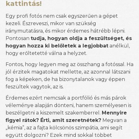
kattintás!
Egy profi fotós nem csak egyszerűen a gépet
kezeli. Észreveszi, mikor van szükség
iránymutatásra, és mikor érdemes hátrébb lépni.
Pontosan
tudja, hogyan oldja a feszültséget, és
hogyan hozza ki belőletek a legjobbat
anélkül,
hogy erőltetetté válna a helyzet.
Fontos, hogy legyen meg az összhang a fotóssal. Ha
jól érzitek magatokat mellette, az azonnal látszani
fog a képeken, de ha bizonytalanok vagy éppen
feszültek vagytok, az is.
Érdemes ezért nemcsak a portfólió és más párok
véleménye alapján dönteni, hanem személyesen is
beszélgetni a kiszemelt szakemberrel.
Mennyire
figyel rátok? Érti, amit szeretnétek?
Megvan a
„kémia”, az a fajta kölcsönös szimpátia, ami segít
együtt dolgozni? Ezek mind sokkal többet