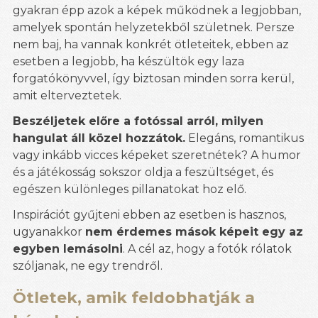
gyakran épp azok a képek működnek a legjobban,
amelyek spontán helyzetekből születnek. Persze
nem baj, ha vannak konkrét ötleteitek, ebben az
esetben a legjobb, ha készültök egy laza
forgatókönyvvel, így biztosan minden sorra kerül,
amit elterveztetek.
Beszéljetek előre a fotóssal arról, milyen
hangulat áll közel hozzátok.
Elegáns, romantikus
vagy inkább vicces képeket szeretnétek? A humor
és a játékosság sokszor oldja a feszültséget, és
egészen különleges pillanatokat hoz elő.
Inspirációt gyűjteni ebben az esetben is hasznos,
ugyanakkor
nem érdemes mások képeit egy az
egyben lemásolni
. A cél az, hogy a fotók rólatok
szóljanak, ne egy trendről.
Ötletek, amik feldobhatják a