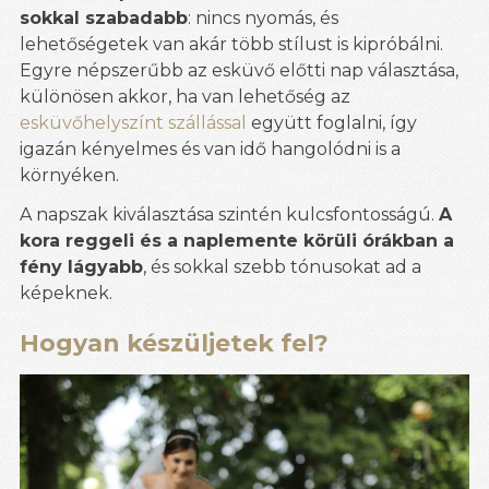
sokkal szabadabb
: nincs nyomás, és
lehetőségetek van akár több stílust is kipróbálni.
Egyre népszerűbb az esküvő előtti nap választása,
különösen akkor, ha van lehetőség az
esküvőhelyszínt szállással
együtt foglalni, így
igazán kényelmes és van idő hangolódni is a
környéken.
A napszak kiválasztása szintén kulcsfontosságú.
A
kora reggeli és a naplemente körüli órákban a
fény lágyabb
, és sokkal szebb tónusokat ad a
képeknek.
Hogyan készüljetek fel?