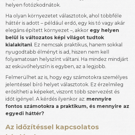
helyen fotózkodnátok.
Ha olyan környezetet választotok, ahol többféle
háttér is adott – például erdő, egy kis tó vagy akár
elegáns épített környezet –, akkor
egy helyen
belül is változatos képi világot tudtok
kialakítani
. Ez nemcsak praktikus, hanem sokkal
nyugodtabb élményt is ad, hiszen nem kell
folyamatosan helyszínt váltani. Ha mindez mindjárt
az esküvőhelyszín is egyben, az a legjobb.
Felmerülhet az is, hogy egy számotokra személyes
jelentéssel bíró helyet választotok. Ez érzelmileg
erősítheti a képeket, viszont több szervezést és
időt igényel. A kérdés ilyenkor az:
mennyire
fontos számotokra a praktikum, és mennyire az
egyedi háttér?
Az időzítéssel kapcsolatos