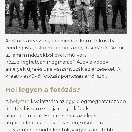
Amikor szerveztek, sok minden kerül fókuszba:
vendéglista,
esküvői menü
, zene, dekoráció. De mi
az, ami mindezekből évek múlva is
kézzelfoghatóan megmarad? Azok a képek,
amelyek újra és újra visszahozzák az érzéseket. A
kreatív esküvői fotózás pontosan erről szól.
Hol legyen a fotózás?
A
helyszín
kiválasztása az egyik legmeghatározóbb
döntés, hiszen ez adja meg a képek
alaphangulatát. Érdemes már az elején
átgondolnotok, hogy egyetlen, sokoldalú
helyszínben gondolkodtok, vagy inkább több