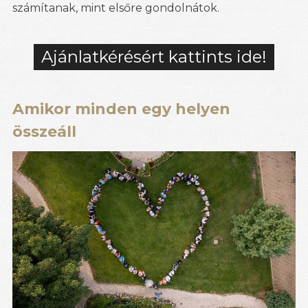
számítanak, mint elsőre gondolnátok.
Ajánlatkérésért kattints ide!
Amikor minden egy helyen
összeáll