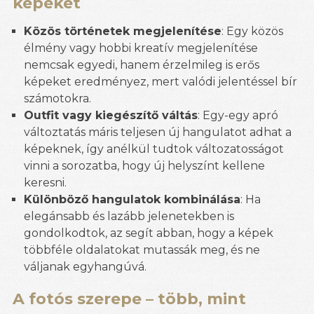
képeket
Közös történetek megjelenítése
: Egy közös
élmény vagy hobbi kreatív megjelenítése
nemcsak egyedi, hanem érzelmileg is erős
képeket eredményez, mert valódi jelentéssel bír
számotokra.
Outfit vagy kiegészítő váltás
: Egy-egy apró
változtatás máris teljesen új hangulatot adhat a
képeknek, így anélkül tudtok változatosságot
vinni a sorozatba, hogy új helyszínt kellene
keresni.
Különböző hangulatok kombinálása
: Ha
elegánsabb és lazább jelenetekben is
gondolkodtok, az segít abban, hogy a képek
többféle oldalatokat mutassák meg, és ne
váljanak egyhangúvá.
A fotós szerepe – több, mint