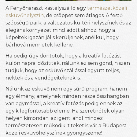
A Fenyőharaszt kastélyszálló egy
természetközeli
esküvőhelyszín
, de csöppet sem átlagos! A festői
szépségű park, a változatos kültéri helyszínek és az
elegáns környezet mind adott ahhoz, hogy a
képeitek igazán jól sikerüljenek, anélkül, hogy
bárhová mennetek kellene.
Ha pedig úgy döntötök, hogy a kreatív fotózást
külön napra időzítitek, nálunk ez sem gond, hiszen
tudjuk, hogy az esküvő szállással együtt teljes,
nektek és a vendégeiteknek is.
Nálunk az esküvő nem egy sűrű program, hanem
egy élmény, amelynek minden része összhangban
van egymással, a kreatív fotózás pedig ennek az
egyik legfontosabb eleme. Ha szeretnétek olyan
helyen kimondani az igent, ahol mindez
természetesen működik, titeket is vár a Budapest
közeli esküvőhelyszínek gyöngyszeme!