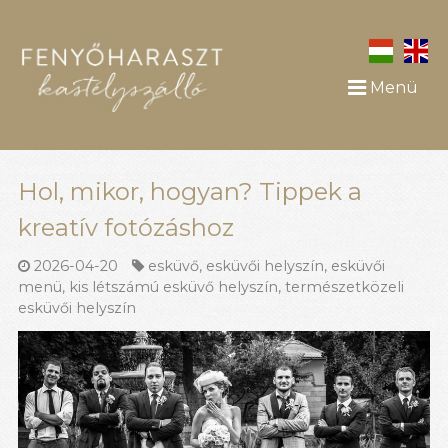
Menü
Hol, mikor, hogyan? Tippek a
kreatív fotózáshoz
2026-04-20
esküvő
,
esküvői helyszín
,
esküvői
menü
,
kis létszámú esküvő helyszín
,
természetközeli
esküvői helyszín