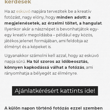
kérdések
Ha az
esküvő
napjára tervezitek be a kreatív
fotózást, nagy előny, hogy
minden adott: a
megjelenésetek, az érzelmi töltet, a hangulat
.
Ilyenkor akár a násznépet is bevonhatjátok egy-
egy kreatív megoldásba – például egy közös,
játékos jelenet formájában, ami feldobja az
élményt és a képeket is.
Ugyanakkor számolni kell azzal, hogy az esküvő
napja sűrű.
Ha túl szoros az időbeosztás,
könnyen kapkodássá válhat a fotózás
, ami
rányomhatja a bélyegét az élményre.
Ajánlatkérésért kattints ide!
A külön napon történő fotózás ezzel szemben