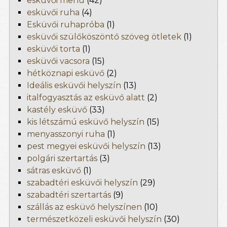
esküvői menü
(42)
esküvői ruha
(4)
Esküvői ruhapróba
(1)
esküvői szülőköszöntő szöveg ötletek
(1)
esküvői torta
(1)
esküvői vacsora
(15)
hétköznapi esküvő
(2)
Ideális esküvői helyszín
(13)
italfogyasztás az esküvő alatt
(2)
kastély esküvő
(33)
kis létszámú esküvő helyszín
(15)
menyasszonyi ruha
(1)
pest megyei esküvői helyszín
(13)
polgári szertartás
(3)
sátras esküvő
(1)
szabadtéri esküvői helyszín
(29)
szabadtéri szertartás
(9)
szállás az esküvő helyszínen
(10)
természetközeli esküvői helyszín
(30)