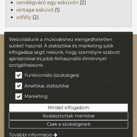
vendégváró egy esküvőn
(2)
vintage esküvő
(1)
vőfély
(2)
Weboldalunk a működéshez elengedhetetlen
További oldalaink:
sütiket használ. A statisztikai és marketing sütik
elfogadása segít nekünk, hogy személyre szabott
ajánlatokkal és jobb felhasználói élménnyel
szolgálhassunk.
Funkcionális (szükséges)
Analitikai, statisztikai
Marketing
Mindet elfogadom
Kiválasztottak mentése
© 2026 FENYŐHARASZT Kastélyszálló - Esküvő helyszín,
Csak a szükségesek
esküvőszervezés
Videós
Impresszum
Adatkezelési
tájékoztató
Süti beállítások
További információ