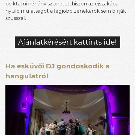
beiktatni néhány szünetet, hiszen az éjszakába
nyúló mulatságot a legjobb zenekarok sem bírják
szusszal.
Ajánlatkérésért kattints ide!
Ha esküvői DJ gondoskodik a
hangulatról