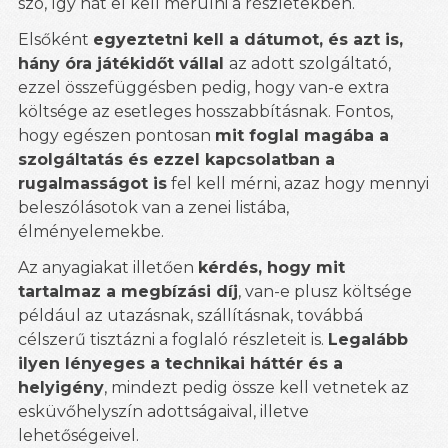
szó, így hát el kell merülni a részletekben.
Elsőként
egyeztetni kell a dátumot, és azt is,
hány óra játékidőt vállal
az adott szolgáltató,
ezzel összefüggésben pedig, hogy van-e extra
költsége az esetleges hosszabbításnak. Fontos,
hogy egészen pontosan
mit foglal magába a
szolgáltatás és ezzel kapcsolatban a
rugalmasságot is
fel kell mérni, azaz hogy mennyi
beleszólásotok van a zenei listába,
élményelemekbe.
Az anyagiakat illetően
kérdés, hogy mit
tartalmaz a megbízási díj
, van-e plusz költsége
például az utazásnak, szállításnak, továbbá
célszerű tisztázni a foglaló részleteit is.
Legalább
ilyen lényeges a technikai háttér és a
helyigény
, mindezt pedig össze kell vetnetek az
esküvőhelyszín adottságaival, illetve
lehetőségeivel.