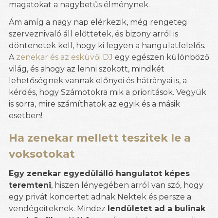
magatokat a nagybetűs élménynek.
Ám amíg a nagy nap elérkezik, még rengeteg
szerveznivaló áll előttetek, és bizony arról is
döntenetek kell, hogy ki legyen a hangulatfelelős.
A
zenekar és az esküvői DJ
egy egészen különböző
világ, és ahogy az lenni szokott, mindkét
lehetőségnek vannak előnyei és hátrányai is, a
kérdés, hogy Számotokra mik a prioritások. Vegyük
is sorra, mire számíthatok az egyik és a másik
esetben!
Ha zenekar mellett teszitek le a
voksotokat
Egy zenekar egyedülálló hangulatot képes
teremteni
, hiszen lényegében arról van szó, hogy
egy privát koncertet adnak Nektek és persze a
vendégeiteknek. Mindez
lendületet ad a bulinak