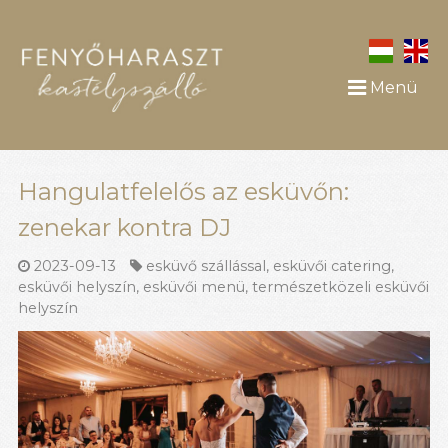
Menü
Hangulatfelelős az esküvőn:
zenekar kontra DJ
2023-09-13
esküvő szállással
,
esküvői catering
,
esküvői helyszín
,
esküvői menü
,
természetközeli esküvői
helyszín