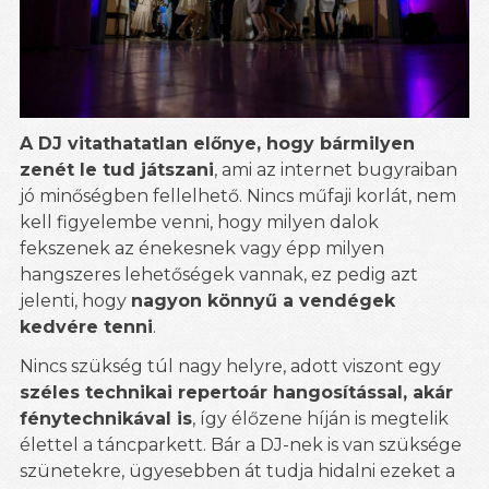
A DJ vitathatatlan előnye, hogy bármilyen
zenét le tud játszani
, ami az internet bugyraiban
jó minőségben fellelhető. Nincs műfaji korlát, nem
kell figyelembe venni, hogy milyen dalok
fekszenek az énekesnek vagy épp milyen
hangszeres lehetőségek vannak, ez pedig azt
jelenti, hogy
nagyon könnyű a vendégek
kedvére tenni
.
Nincs szükség túl nagy helyre, adott viszont egy
széles technikai repertoár hangosítással, akár
fénytechnikával is
, így élőzene híján is megtelik
élettel a táncparkett. Bár a DJ-nek is van szüksége
szünetekre, ügyesebben át tudja hidalni ezeket a