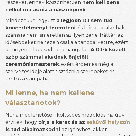
részeket, ennek köszönhetően
nem kell zene
nélkül maradnia a násznépnek
.
Mindezekkel együtt
a legjobb DJ sem tud
koncertélményt teremteni
, és bár a fiatalabbak
számára nem ismeretlen az ilyen zenei háttér, az
idősebbeket nehezen csalja a táncparkettre, ezért
könnyen ellaposodhat a hangulat.
A DJ-k között
szép számmal akadnak önjelölt
ceremóniamesterek
, ezért érdemes még a
szervezés ideje alatt tisztázni a szerepeket és
fontos a szimpátia.
Mi lenne, ha nem kellene
választanotok?
Noha meglehetősen költséges megoldás, ha úgy
érzitek, hogy
bírja a keret és az
esküvői helyszín
is tud alkalmazkodni
az igényhez, akkor