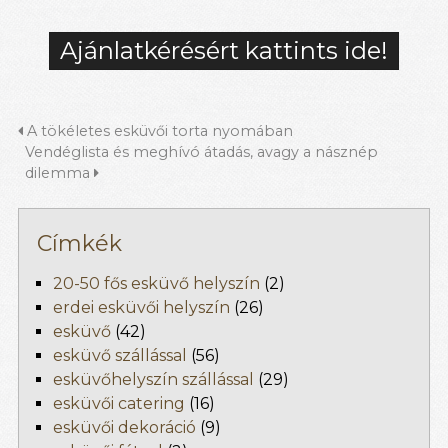
Ajánlatkérésért kattints ide!
A tökéletes esküvői torta nyomában
Vendéglista és meghívó átadás, avagy a násznép
dilemma
Címkék
20-50 fős esküvő helyszín
(2)
erdei esküvői helyszín
(26)
esküvő
(42)
esküvő szállással
(56)
esküvőhelyszín szállással
(29)
esküvői catering
(16)
esküvői dekoráció
(9)