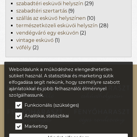
szabadtéri esküvői helyszín
(29)
szabadtéri szertartás
(9)
szállás az esküvő helyszínen
(10)
természetközeli esküvői helyszín
(28)
vendégváró egy esküvőn
(2)
vintage esküvő
(1)
vőfély
(2)
Weboldalunk a működéshez elengedhetetlen
További oldalaink:
sütiket használ. A statisztikai és marketing sütik
elfogadása segít nekünk, hogy személyre szabott
ajánlatokkal és jobb felhasználói élménnyel
szolgálhassunk.
Funkcionális (szükséges)
Analitikai, statisztikai
Marketing