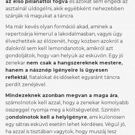
az első pillanattól fogva
és azokat sem engedi az
asztalnál üldögélni, akik egyébként nehezebben
szánják rá magukat a táncra.
Ma már kevés olyan formáció akad, aminek a
repertoárja kimerül a lakodalmasban, vagyis úgy
élvezhetitek az élőzenét, hogy közben azokról a
dalokról sem kell lemondanotok, amikről azt
gondoljátok, hogy van helyük az esküvőn. Egy jó
zenekar
nem csak a hangszereknek mestere,
hanem a násznép igényeire is ügyesen
reflektál
, fiatalokat és időseket egyaránt táncra
perdít zenéjével.
Mindezeknek azonban megvan a maga ára
,
számolnotok kell azzal, hogy a zenekar komolyabb
összeggel nyomja meg a költségvetést. Szintén
g
ondolnotok kell a helyigényre
, ami különösen
egy sátras esküvő esetén lehet kérdéses. Végül jó,
ha azzal is tisztában vagytok, hogy muszáj lesz