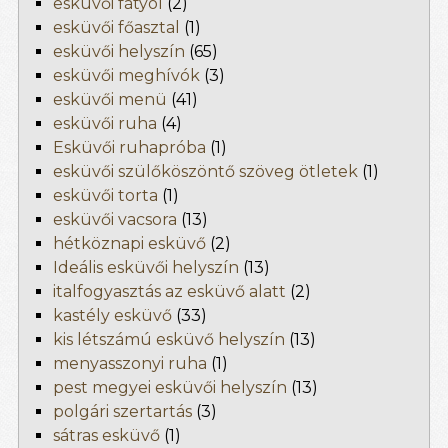
esküvői fátyol
(2)
esküvői főasztal
(1)
esküvői helyszín
(65)
esküvői meghívók
(3)
esküvői menü
(41)
esküvői ruha
(4)
Esküvői ruhapróba
(1)
esküvői szülőköszöntő szöveg ötletek
(1)
esküvői torta
(1)
esküvői vacsora
(13)
hétköznapi esküvő
(2)
Ideális esküvői helyszín
(13)
italfogyasztás az esküvő alatt
(2)
kastély esküvő
(33)
kis létszámú esküvő helyszín
(13)
menyasszonyi ruha
(1)
pest megyei esküvői helyszín
(13)
polgári szertartás
(3)
sátras esküvő
(1)