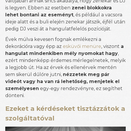
valójában annak sincs akadálya, hogy zenekar és DJ
is legyen. Ebben az esetben
zenei blokkokra
lehet bontani az eseményt
, és például a vacsora
ideje alatt és a buli elején zenekar játszik, éjfél után
pedig DJ veszi át a hangulatfelelős pozícióját.
Évek múlva kevesen fognak emlékezni a
dekorációra vagy épp az
esküvői menüre
, viszont
a
hangulat mindenkiben mély nyomokat hagy
,
ezért mindenképp érdemes mérlegelnetek, melyik
a legjobb út. Ha az érvek és ellenérvek mentén
sem sikerül dűlőre jutni,
nézzetek meg pár
videót vagy ha van rá lehetőség, menjetek el
személyesen
egy-egy rendezvényre, ez segíthet
dönteni.
Ezeket a kérdéseket tisztázzátok a
szolgáltatóval