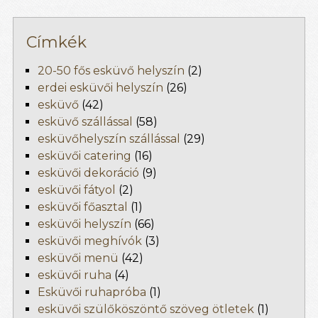
Címkék
20-50 fős esküvő helyszín
(2)
erdei esküvői helyszín
(26)
esküvő
(42)
esküvő szállással
(58)
esküvőhelyszín szállással
(29)
esküvői catering
(16)
esküvői dekoráció
(9)
esküvői fátyol
(2)
esküvői főasztal
(1)
esküvői helyszín
(66)
esküvői meghívók
(3)
esküvői menü
(42)
esküvői ruha
(4)
Esküvői ruhapróba
(1)
esküvői szülőköszöntő szöveg ötletek
(1)