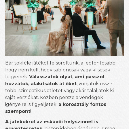
Bár sokféle játékot felsoroltunk, a legfontosabb,
hogy nem kell, hogy sablonosak vagy klisések
legyenek.
Válasszatok olyat, ami passzol
hozzátok, alakítsátok át őket
, vonjatok össze
több, szimpatikus ötletet vagy akár találjatok ki
saját verziókat. Közben persze a vendégek
igényeire is figyeljetek,
a korosztály fontos
szempont
!
A játékokról az esküvői helyszínnel is
egyeztessetek
, hiszen időben és térben is meg