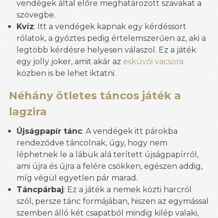
vendégek által előre meghatározott szavakat a
szövegbe.
Kvíz
: Itt a vendégek kapnak egy kérdéssort
rólatok, a győztes pedig értelemszerűen az, aki a
legtöbb kérdésre helyesen válaszol. Ez a játék
egy jolly joker, amit akár az
esküvői vacsora
közben is be lehet iktatni.
Néhány ötletes táncos játék a
lagzira
Újságpapír tánc
: A vendégek itt párokba
rendeződve táncolnak, úgy, hogy nem
léphetnek le a lábuk alá terített újságpapírról,
ami újra és újra a felére csökken, egészen addig,
míg végül egyetlen pár marad.
Táncpárbaj
: Ez a játék a nemek közti harcról
szól, persze tánc formájában, hiszen az egymással
szemben álló két csapatból mindig kilép valaki,