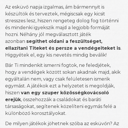
Az esküvő napja izgalmas, ám bármennyit is
készültök és terveztek, mégiscsak egy kicsit
stresszes lesz, hiszen rengeteg dolog fog történni
és mindenki igyekszik majd a legjobb formáját
hozni. Néhány jól megválasztott játék
azonban
segíthet oldani a feszültséget,
ellazítani Titeket és persze a vendégeiteket is
.
Higgyétek el, egy kis nevetés mindig beválik!
Bár Ti mindenkit ismerni fogtok, ne feledjétek,
hogy a vendégek között sokan akadnak majd, akik
egyáltalán nem, vagy csak felületesen ismerik
egymást. A játékok ezt a helyzetet is megoldják,
hiszen
van egy szuper közösségkovácsoló
erejük
, összehozzák a családokat és baráti
társaságokat, segítenek közelíteni egymás felé a
különböző korosztályokat.
De milyen játékok jöhetnek szóba az esküvőn? Az