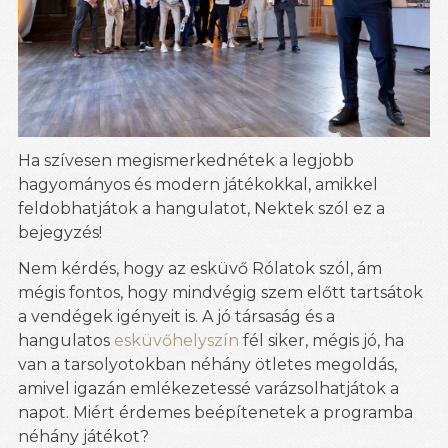
Ha szívesen megismerkednétek a legjobb
hagyományos és modern játékokkal, amikkel
feldobhatjátok a hangulatot, Nektek szól ez a
bejegyzés!
Nem kérdés, hogy az esküvő Rólatok szól, ám
mégis fontos, hogy mindvégig szem előtt tartsátok
a vendégek igényeit is. A jó társaság és a
hangulatos
esküvőhelyszín
fél siker, mégis jó, ha
van a tarsolyotokban néhány ötletes megoldás,
amivel igazán emlékezetessé varázsolhatjátok a
napot. Miért érdemes beépítenetek a programba
néhány játékot?