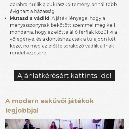
darabra hullik a cukrászköltemény, annál több
évig tart a házasság.
Mutasd a vádlid
: A játék lényege, hogy a
menyasszonynak bekötött szemmel meg kell
mondania, hogy az előtte álló férfiak közül ki a
vőlegénye, és a döntéshez csak a tulajdon két
keze, no meg az előtte sorakozó vádlik állnak
rendelkezésére.
Ajánlatkérésért kattints ide!
A modern esküvői játékok
legjobbjai