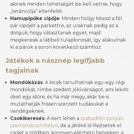
akinek minden tehetségét be kell vetnie, hogy
„letáncolja” ellenfelét.
Hamupipőke cipője
: Minden hölgy kiteszi a fél
pár cipőjét a parkettre, az uraknak pedig az a
dolguk, hogy választanak egyet, majd
megkeresik a lábbeli tulajdonosát, így alakulnak
ki a párok a soron következő számhoz.
Játékok a násznép legifjabb
tagjainak
Mondókázás
: A kicsik tanulhatnak egy-egy régi
mondókát, rímbe szedett jókívánságot, ami leköti
őket egy időre, és ha már megy, akár be is
mutathatják frissen szerzett tudásukat a
vendégeknek.
Csokikeresés
: A kert lehet a
szabadtéri polgári
szertartás színhelye
, de a játéké is! Rejtsetek el
csokit a zöldben, könnyen elérhető helyeken, a