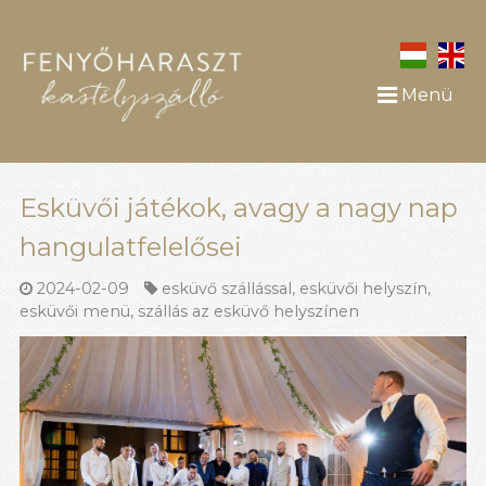
Menü
Esküvői játékok, avagy a nagy nap
hangulatfelelősei
2024-02-09
esküvő szállással
,
esküvői helyszín
,
esküvői menü
,
szállás az esküvő helyszínen