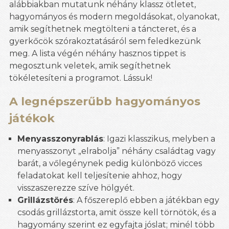
alábbiakban mutatunk néhány klassz ötletet,
hagyományos és modern megoldásokat, olyanokat,
amik segíthetnek megtölteni a táncteret, és a
gyerkőcök szórakoztatásáról sem feledkezünk
meg. A lista végén néhány hasznos tippet is
megosztunk veletek, amik segíthetnek
tökéletesíteni a programot. Lássuk!
A legnépszerűbb hagyományos
játékok
Menyasszonyrablás
: Igazi klasszikus, melyben a
menyasszonyt „elrabolja” néhány családtag vagy
barát, a vőlegénynek pedig különböző vicces
feladatokat kell teljesítenie ahhoz, hogy
visszaszerezze szíve hölgyét.
Grillázstörés
: A főszereplő ebben a játékban egy
csodás grillázstorta, amit össze kell törnötök, és a
hagyomány szerint ez egyfajta jóslat; minél több