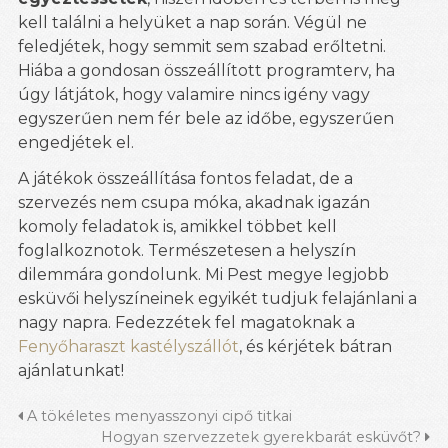
kell találni a helyüket a nap során. Végül ne
feledjétek, hogy semmit sem szabad erőltetni.
Hiába a gondosan összeállított programterv, ha
úgy látjátok, hogy valamire nincs igény vagy
egyszerűen nem fér bele az időbe, egyszerűen
engedjétek el.
A játékok összeállítása fontos feladat, de a
szervezés nem csupa móka, akadnak igazán
komoly feladatok is, amikkel többet kell
foglalkoznotok. Természetesen a helyszín
dilemmára gondolunk. Mi Pest megye legjobb
esküvői helyszíneinek egyikét tudjuk felajánlani a
nagy napra. Fedezzétek fel magatoknak a
Fenyőharaszt kastélyszállót
, és kérjétek bátran
ajánlatunkat!
A tökéletes menyasszonyi cipő titkai
Hogyan szervezzetek gyerekbarát esküvőt?