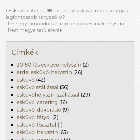
Esküvői catering 🍽 – miért az esküvői menü az egyik
legfontosabb tényező 🥘?
Íme egy kimondottan romantikus esküvői helyszín
Pest megye területén!
Címkék
20-50 fős esküvő helyszín
(2)
erdei esküvői helyszín
(26)
esküvő
(42)
esküvő szállással
(56)
esküvőhelyszín szállással
(29)
esküvői catering
(16)
esküvői dekoráció
(9)
esküvői fátyol
(2)
esküvői főasztal
(1)
esküvői helyszín
(65)
esküvői meghívók
(3)