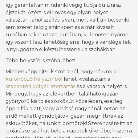
így garantáltan mindenki végig tudja bulizni az
éjszakát! Azért is előnyös egy olyan helyet
választani, ahol szállás is van, mert valljuk be, senki
sem szeret talpig sminkben és a már kivasalt
ruhában sokat utazni autóban, különösen nyáron,
így viszont lesz lehetőség arra, hogy a vendégeitek
is nyugodtan elkészülhessenek a szobákban.
Több helyszín is szóba jöhet!
Mindenképp ejtsük szót arról, hogy nálunk
4
különböző helyszínből
lehet kiválasztani a
szabadtéri polgári szertartás
és a vacsora helyét is.
Mindegy, hogy az előkertben található igazán
gyönyörű kis tó és szökőkút közelében, esetleg
épp a fák alatt, vagy a hátsó nagy tónál, netán az
erdő mellett gondoljátok igazán meghittnek az
esküvőtöket, nálunk ti döntötök! Szerencsére itt az
időjárás se szólhat bele a napotok sikerébe, hiszen a