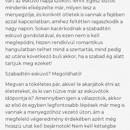
várt az esküvő napja szokott lenni. Egész biztos
mindenki elképzelte már, milyen lesz a
menyegzője, és konkrét ötletek is vannak a fejében
azzal kapcsolatban, amihez feltétlen ragaszkodik a
nagy napon. Sokan kacérkodnak a szabadtéri
esküvő gondolatával, és ezen nem is kell
meglepődni, hiszen rendkívül romantikus
hangulatban telhet mind a szertartás, mind pedig
az utána következő buli akkor, ha a szabad ég alatt
tartjuk meg ezeket!
Szabadtéri esküvő? Megoldható!
Megvan a tökéletes pár, akivel le akarjátok élni az
életeteket, és ki van tűzve már az esküvőtök
időpontja is? Amennyiben igen a válaszotok, akkor
az első és egyben legfontosabb lépések már meg is
vannak a menyegzőhöz vezető úton, ám a
megfelelő végeredmény érdekében azért még
hosszú utat kell bejárnotok! Nem kell kétségbe