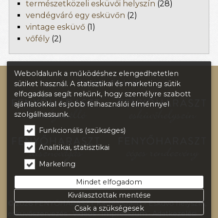
természetközeli esküvői helyszín
(28)
vendégváró egy esküvőn
(2)
vintage esküvő
(1)
vőfély
(2)
Weboldalunk a működéshez elengedhetetlen
További oldalaink:
sütiket használ. A statisztikai és marketing sütik
elfogadása segít nekünk, hogy személyre szabott
ajánlatokkal és jobb felhasználói élménnyel
szolgálhassunk.
Funkcionális (szükséges)
Analitikai, statisztikai
Marketing
Mindet elfogadom
Kiválasztottak mentése
© 2026 FENYŐHARASZT Kastélyszálló - Esküvő helyszín,
Csak a szükségesek
esküvőszervezés
Videós
Impresszum
Adatkezelési