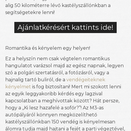
alig 50 kilométerre lévő kastélyszállónkban a
segítségetekre lenni!
Ajánlatkérésért kattints ide!
Romantika és kényelem egy helyen!
Ez a helyszín nem csak végtelen romantikus
hangulatot varázsol majd az egész napnak, legyen
szó a polgári szertatásról, a fotózásról, vagy a
hajnalig tartó buliról, de a
vendégeiteknek
kényelmet
is fog biztosítani! Mert mi szokott lenni
az egyik leggyakoribb kérdés egy lagzival
kapcsolatban a meghívottak között? Hát persze,
hogy a „Ki lesz hazafelé a sofőr?”! Az M3-as
autópályáról könnyen megközelíthető
kastélyszállónkban 150 vendég is kényelmesan
álomra tudja majd hajtani a fejét a parti végeztével,