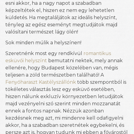
esni akkor, ha a nagy napot a szabadban
képzeltétek el, hiszen ez nem egy lehetetlen
küldetés. Ha megtaláljátok az ideális helyszínt,
tényleg az egész eseményt megtudjátok majd
valósítani természet lágy ölén!
Sok minden múlik a helyszínen!
Szeretnénk most egy rendkívül
romantikus
esküvői helyszínt
bemutatni nektek, mely annak
ellenére, hogy Budapest közelében van, mégis
teljesen a zöld természetben található! A
Fenyőharaszt Kastélyszállónk
több szempontból is
tökéletes választás lesz egy esküvő esetében,
hiszen nálunk exkluzív környezetben letudjátok
majd vezényelni szó szerint minden mozzanatát
ennek a fontos napnak. Nézzük azonban
kezdésnek meg azt, mi mindenre kell odafigyelni
akkor, ha a szabadban szeretnétek egybekelni, és
persze azt is, hogyan tudunk mi ebben a fővárostól