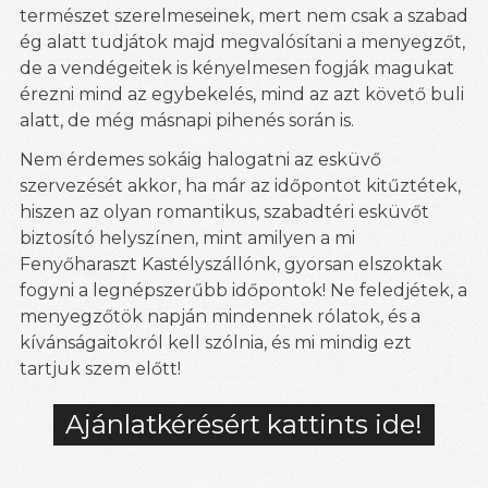
természet szerelmeseinek, mert nem csak a szabad
ég alatt tudjátok majd megvalósítani a menyegzőt,
de a vendégeitek is kényelmesen fogják magukat
érezni mind az egybekelés, mind az azt követő buli
alatt, de még másnapi pihenés során is.
Nem érdemes sokáig halogatni az esküvő
szervezését akkor, ha már az időpontot kitűztétek,
hiszen az olyan romantikus, szabadtéri esküvőt
biztosító helyszínen, mint amilyen a mi
Fenyőharaszt Kastélyszállónk, gyorsan elszoktak
fogyni a legnépszerűbb időpontok! Ne feledjétek, a
menyegzőtök napján mindennek rólatok, és a
kívánságaitokról kell szólnia, és mi mindig ezt
tartjuk szem előtt!
Ajánlatkérésért kattints ide!