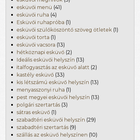
esküvői menü
(41)
esküvői ruha
(4)
Esküvői ruhapróba
(1)
esküvői szülőköszöntő szöveg ötletek
(1)
esküvői torta
(1)
esküvői vacsora
(13)
hétköznapi esküvő
(2)
Ideális esküvői helyszín
(13)
italfogyasztás az esküvő alatt
(2)
kastély esküvő
(33)
kis létszámú esküvő helyszín
(13)
menyasszonyi ruha
(1)
pest megyei esküvői helyszín
(13)
polgári szertartás
(3)
sátras esküvő
(1)
szabadtéri esküvői helyszín
(29)
szabadtéri szertartás
(9)
szállás az esküvő helyszínen
(10)