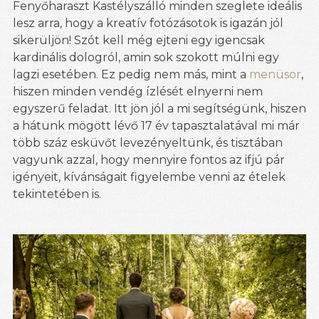
Fenyőharaszt Kastélyszálló minden szeglete ideális
lesz arra, hogy a kreatív fotózásotok is igazán jól
sikerüljön! Szót kell még ejteni egy igencsak
kardinális dologról, amin sok szokott múlni egy
lagzi esetében. Ez pedig nem más, mint a
menüsor
,
hiszen minden vendég ízlését elnyerni nem
egyszerű feladat. Itt jön jól a mi segítségünk, hiszen
a hátunk mögött lévő 17 év tapasztalatával mi már
több száz esküvőt levezényeltünk, és tisztában
vagyunk azzal, hogy mennyire fontos az ifjú pár
igényeit, kívánságait figyelembe venni az ételek
tekintetében is.