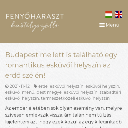
Menü
Budapest mellett is található egy
romantikus esküvői helyszín az
erdő szélén!
2021-11-12
erdei esküvői helyszín
,
esküvői helyszín
,
esküvői menü
,
pest megyei esküvői helyszín
,
szabadtéri
esküvői helyszín
,
természetközeli esküvői helyszín
Az ember életében sok olyan esemény van, melyre
szívesen emlékszik vissza, ám talán nem túlzás
kijelenteni azt, hogy ezek közül az egyik leginkább