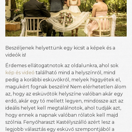
Beszéljenek helyettünk egy kicsit a képek és a
videók is!
Érdemes ellátogatnotok az oldalunkra, ahol sok
kép és videó
található mind a helyszínről, mind
pedig a korábbi esküvőkről, melyek higgyétek el,
magukért fognak beszélni! Nem elérhetetlen álom
az, hogy az esküvőtök helyszíne valóban akár egy
erdő, akár egy tó mellett legyen, mindössze azt az
ideális helyet kell megtalálnotok, ahol tudják azt,
hogy ennek a napnak valóban rólatok kell majd
szólnia. Fenyőharaszt Kastélyszálló azért lesz a
legjobb választás egy esküvő szempontjából a