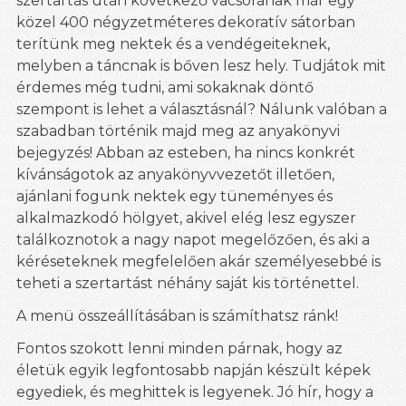
szertartás után következő vacsorának már egy
közel 400 négyzetméteres dekoratív sátorban
terítünk meg nektek és a vendégeiteknek,
melyben a táncnak is bőven lesz hely. Tudjátok mit
érdemes még tudni, ami sokaknak döntő
szempont is lehet a választásnál? Nálunk valóban a
szabadban történik majd meg az anyakönyvi
bejegyzés! Abban az esteben, ha nincs konkrét
kívánságotok az anyakönyvvezetőt illetően,
ajánlani fogunk nektek egy tüneményes és
alkalmazkodó hölgyet, akivel elég lesz egyszer
találkoznotok a nagy napot megelőzően, és aki a
kéréseteknek megfelelően akár személyesebbé is
teheti a szertartást néhány saját kis történettel.
A menü összeállításában is számíthatsz ránk!
Fontos szokott lenni minden párnak, hogy az
életük egyik legfontosabb napján készült képek
egyediek, és meghittek is legyenek. Jó hír, hogy a