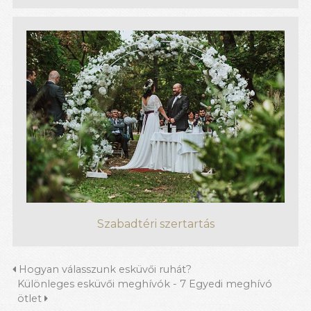
Szabadtéri szertartás
Hogyan válasszunk esküvői ruhát?
Különleges esküvői meghívók - 7 Egyedi meghívó
ötlet