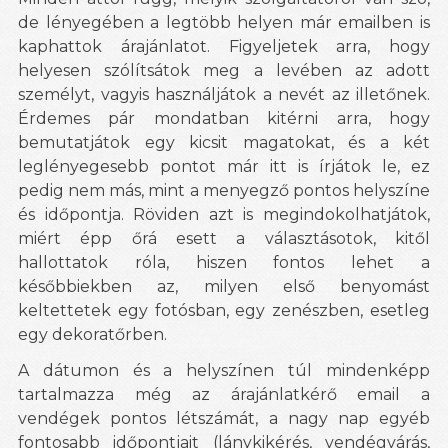
de lényegében a legtöbb helyen már emailben is
kaphattok árajánlatot. Figyeljetek arra, hogy
helyesen szólítsátok meg a levében az adott
személyt, vagyis használjátok a nevét az illetőnek.
Érdemes pár mondatban kitérni arra, hogy
bemutatjátok egy kicsit magatokat, és a két
leglényegesebb pontot már itt is írjátok le, ez
pedig nem más, mint a menyegző pontos helyszíne
és időpontja. Röviden azt is megindokolhatjátok,
miért épp őrá esett a választásotok, kitől
hallottatok róla, hiszen fontos lehet a
későbbiekben az, milyen első benyomást
keltettetek egy fotósban, egy zenészben, esetleg
egy dekoratőrben.
A dátumon és a helyszínen túl mindenképp
tartalmazza még az árajánlatkérő email a
vendégek pontos létszámát, a nagy nap egyéb
fontosabb időpontjait (lánykikérés, vendégvárás,