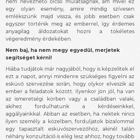
nem nevezhető olcsó mulatságnak, ám mivel ez
egy olyan esemény, amire mindig szívesen
emlékszünk majd vissza, és jobb esetben csak
egyszer történik meg az emberrel, így érdemes
anyagilag áldozatokat hozni a tökéletes
végeredmény érdekében.
Nem baj, ha nem megy egyedül, merjetek
segítséget kérni!
Hiába tudjátok már nagyjából, hogy is képzelitek el
ezt a napot, annyi mindenre szükséges figyelni az
esküvő szervezése során, hogy olykor elveszik az
ember a feladatok között. Ilyenkor jön jól, ha van
az ismeretségi körben vagy a családban valaki,
akihez fordulhatunk a kérdéseinkkel,
aggályainkkal. Abban az esetben, ha nektek nincs
ilyen személy a közelben, forduljatok bizalommal
egy tapasztalt esküvőszervezőhöz, akinél talán
néhány konzultáció is elég lesz ahhoz, hogy tovább