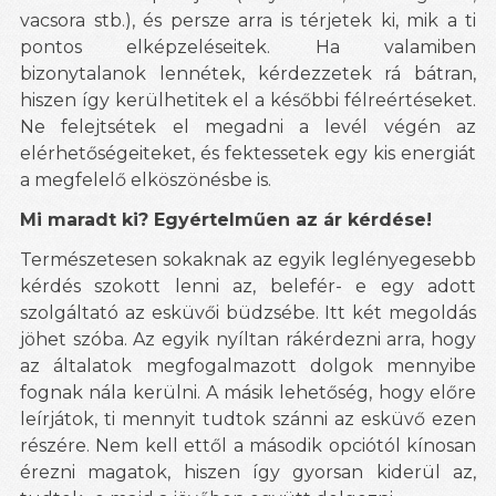
vacsora stb.), és persze arra is térjetek ki, mik a ti
pontos elképzeléseitek. Ha valamiben
bizonytalanok lennétek, kérdezzetek rá bátran,
hiszen így kerülhetitek el a későbbi félreértéseket.
Ne felejtsétek el megadni a levél végén az
elérhetőségeiteket, és fektessetek egy kis energiát
a megfelelő elköszönésbe is.
Mi maradt ki? Egyértelműen az ár kérdése!
Természetesen sokaknak az egyik leglényegesebb
kérdés szokott lenni az, belefér- e egy adott
szolgáltató az esküvői büdzsébe. Itt két megoldás
jöhet szóba. Az egyik nyíltan rákérdezni arra, hogy
az általatok megfogalmazott dolgok mennyibe
fognak nála kerülni. A másik lehetőség, hogy előre
leírjátok, ti mennyit tudtok szánni az esküvő ezen
részére. Nem kell ettől a második opciótól kínosan
érezni magatok, hiszen így gyorsan kiderül az,