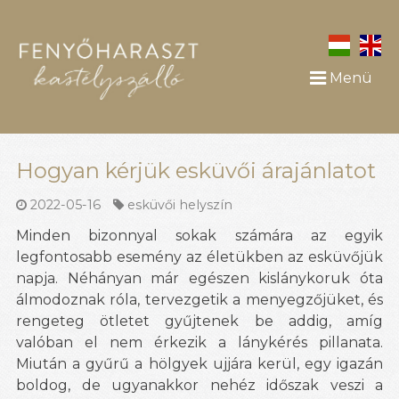
Menü
Hogyan kérjük esküvői árajánlatot
2022-05-16
esküvői helyszín
Minden bizonnyal sokak számára az egyik
legfontosabb esemény az életükben az esküvőjük
napja. Néhányan már egészen kislánykoruk óta
álmodoznak róla, tervezgetik a menyegzőjüket, és
rengeteg ötletet gyűjtenek be addig, amíg
valóban el nem érkezik a lánykérés pillanata.
Miután a gyűrű a hölgyek ujjára kerül, egy igazán
boldog, de ugyanakkor nehéz időszak veszi a