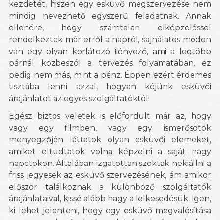
kezdetét, hiszen egy esküvő megszervezése nem
mindig nevezhető egyszerű feladatnak. Annak
ellenére, hogy számtalan elképzeléssel
rendelkeztek már erről a napról, sajnálatos módon
van egy olyan korlátozó tényező, ami a legtöbb
párnál közbeszól a tervezés folyamatában, ez
pedig nem más, mint a pénz. Éppen ezért érdemes
tisztába lenni azzal, hogyan kéjünk esküvői
árajánlatot az egyes szolgáltatóktól!
Egész biztos veletek is előfordult már az, hogy
vagy egy filmben, vagy egy ismerősötök
menyegzőjén láttatok olyan esküvői elemeket,
amiket eltudtatok volna képzelni a saját nagy
napotokon. Általában izgatottan szoktak nekiállni a
friss jegyesek az esküvő szervezésének, ám amikor
először találkoznak a különböző szolgáltatók
árajánlataival, kissé alább hagy a lelkesedésük. Igen,
ki lehet jelenteni, hogy egy esküvő megvalósítása