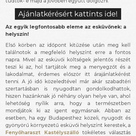
tudtok- e majd a jövőben együtt dolgozni.
Ajánlatkérésért kattints ide!
Az egyik legfontosabb eleme az esküvőnek: a
helyszín!
Első körben az időpont kitűzése után meg kell
találnotok a megfelelő helyszínt erre a fontos
napra. Mivel az esküvői költségek jelentős részét
teszi ki az, hol tartjátok meg a menyegzőt és a
lakodalmat, érdemes először itt árajánlatkérést
tenni. A jó idő közeledtével már akár szabadtéri
szertartásban is nyugodtan gondolkodhattok,
hiszen hazánknak jó néhány olyan helye van, ahol
lehetőség nyílik arra, hogy a természetben
mondjátok ki az igent egymásnak. Abban az
esetben, ha egy Budapesthez közeli, nyugodt és
gyönyörű környezetű esküvői helyszínt kerestek, a
Fenyőharaszt Kastélyszálló
tökéletes választás