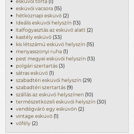
esküvői torta
(1)
esküvői vacsora
(15)
hétköznapi esküvő
(2)
Ideális esküvői helyszín
(13)
italfogyasztás az esküvő alatt
(2)
kastély esküvő
(33)
kis létszámú esküvő helyszín
(15)
menyasszonyi ruha
(1)
pest megyei esküvői helyszín
(13)
polgári szertartás
(3)
sátras esküvő
(1)
szabadtéri esküvői helyszín
(29)
szabadtéri szertartás
(9)
szállás az esküvő helyszínen
(10)
természetközeli esküvői helyszín
(30)
vendégváró egy esküvőn
(2)
vintage esküvő
(1)
vőfély
(2)