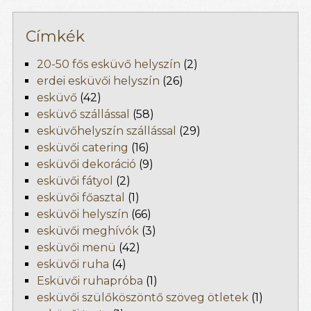
Címkék
20-50 fős esküvő helyszín
(2)
erdei esküvői helyszín
(26)
esküvő
(42)
esküvő szállással
(58)
esküvőhelyszín szállással
(29)
esküvői catering
(16)
esküvői dekoráció
(9)
esküvői fátyol
(2)
esküvői főasztal
(1)
esküvői helyszín
(66)
esküvői meghívók
(3)
esküvői menü
(42)
esküvői ruha
(4)
Esküvői ruhapróba
(1)
esküvői szülőköszöntő szöveg ötletek
(1)