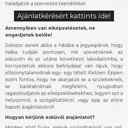
haladjatok a szervezési teendőkkel.
Ajánlatkérésért kattints ide!
Amennyiben van elképzelésetek, ne
engedjetek belőle!
Sokszor esnek abba a hibába a jegyespárok, hogy
hiába tudják pontosan, mit szeretnének az
esküvőn és az utána következő lakodalomba, a
környezetük akkora befolyással van rájuk, hogy
elbizonytalanodnak egy- egy tételt illetően. Éppen
ezért fontos, hogy ne akarjatok se a szüleiteknek,
se barátaitoknak megfelelni, nyugodtan
ragaszkodjatok az elképzeléseitekhez, legyen szó a
helyszínről, a szolgáltatókról, vagy épp az előre
kapott árajánlatokról!
Hogyan kérjünk esküvői árajánlatot?
Minden attól függ, melyik szolgáltatóról van szó,