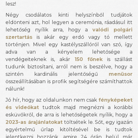
lesz!
Négy csodálatos kinti helyszínből tudjátok
eldönteni azt, hol legyen a ceremónia, ráadásul itt
lehetőség nyílik arra, hogy a
valódi polgári
szertartás
is akár egy erdő vagy tó mellett
történjen. Mivel egy kastélyszállóról van szó, így
adva van a kényelem lehetősége a
vendégeiteknek is, akár
150 főnek
is szállást
tudunk biztosítani, arról nem is beszélve, hogy a
szintén kardinális jelentőségű
menüsor
összeállításában is profik segítségére számíthattok
nálunk!
Jó hír, hogy az oldalunkon nem csak
fényképeket
és videókat
tudtok majd megnézni a korábbi
esküvőkről, de arra is lehetőségetek nyílik, hogy a
2023-as árajánlatokat
töltsétek le. Sőt, egy igazán
egyértelmű űrlap kitöltésével be is tudtok
jelentkezni hozzánk, amire 24 órán belül már