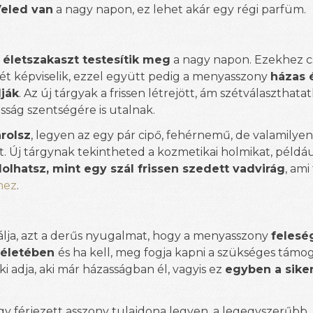
Veled van
a nagy napon, ez lehet akár egy régi parfüm.
életszakaszt testesítik meg
a nagy napon. Ezekhez c
csét képviselik, ezzel együtt pedig a menyasszony
házas 
lják
. Az új tárgyak a frissen létrejött, ám szétválaszthata
sság szentségére is utalnak.
árolsz
, legyen az egy pár cipő, fehérnemű, de valamilyen
t. Új tárgynak tekintheted a kozmetikai holmikat, példáu
olhatsz, mint egy szál frissen szedett vadvirág
, ami
hez
.
zálja, azt a derűs nyugalmat, hogy a menyasszony
felesé
n életében
és ha kell, meg fogja kapni a szükséges támog
i adja, aki már házasságban él, vagyis ez
egyben a sike
y férjezett asszony tulajdona legyen, a legegyszerűbb,