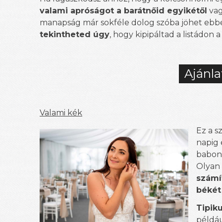
valami apróságot a barátnőid egyikétől
vag
manapság már sokféle dolog szóba jöhet ebbe
tekintheted úgy
, hogy kipipáltad a listádon a
Ajánla
Valami kék
Ez a s
napig 
babona
Olyan 
számí
békét 
Tipik
példáu