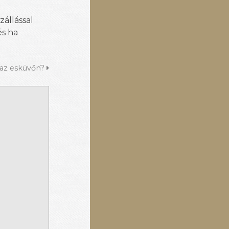
zállással
és ha
a az esküvőn?