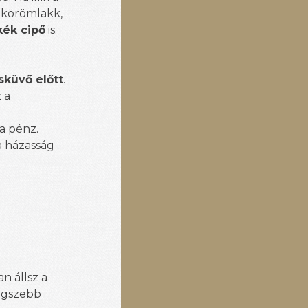
ű körömlakk,
kék cipő
is.
sküvő előtt
.
 a
 a pénz.
 a házasság
.
n állsz a
legszebb