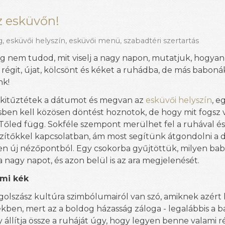
z esküvőn!
g
,
esküvői helyszín
,
esküvői menü
,
szabadtéri szertartás
 nem tudod, mit viselj a nagy napon, mutatjuk, hogya
 régit, újat, kölcsönt és kéket a ruhádba, de más babonák
nk!
 kitűztétek a dátumot és megvan az
esküvői helyszín
, e
ben kell közösen döntést hoznotok, de hogy mit fogsz vi
 Tőled függ. Sokféle szempont merülhet fel a ruhával és
zítőkkel kapcsolatban, ám most segítünk átgondolni a 
n új nézőpontból. Egy csokorba gyűjtöttük, milyen ba
a nagy napot, és azon belül is az ara megjelenését.
ami kék
ngolszász kultúra szimbólumairól van szó, amiknek azért 
kben, mert az a boldog házasság záloga - legalábbis a 
llítja össze a ruháját úgy, hogy legyen benne valami rég