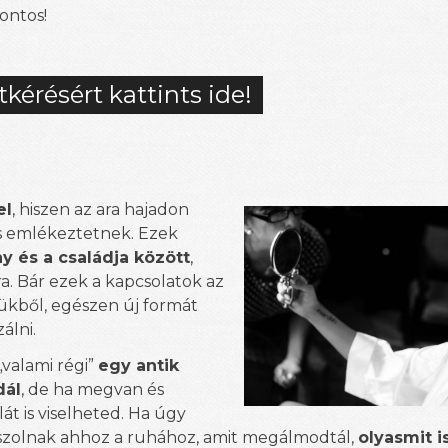
fontos!
tkérésért kattints ide!
el
, hiszen az ara hajadon
is emlékeztetnek. Ezek
y és a családja között
,
a. Bár ezek a kapcsolatok az
ükből, egészen új formát
álni.
valami régi”
egy antik
dál
, de ha megvan és
át is viselheted. Ha úgy
asszolnak ahhoz a ruhához, amit megálmodtál,
olyasmit i