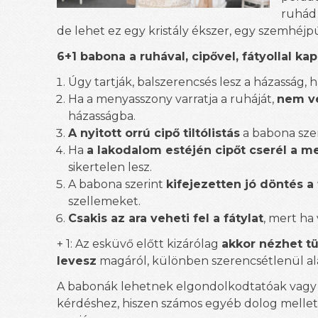
ruhád 
de lehet ez egy kristály ékszer, egy szemhéjpú
6+1 babona a ruhával, cipővel, fátyollal ka
Úgy tartják, balszerencsés lesz a házasság, 
Ha a menyasszony varratja a ruháját,
nem ve
házasságba.
A nyitott orrú cipő tiltólistás
a babona szeri
Ha
a lakodalom estéjén cipőt cserél a 
sikertelen lesz.
A babona szerint
kifejezetten jó döntés a 
szellemeket.
Csakis az ara veheti fel a fátylat
, mert ha 
+ 1: Az esküvő előtt kizárólag
akkor nézhet t
levesz
magáról, különben szerencsétlenül ala
A babonák lehetnek elgondolkodtatóak vagy e
kérdéshez, hiszen számos egyéb dolog mellett