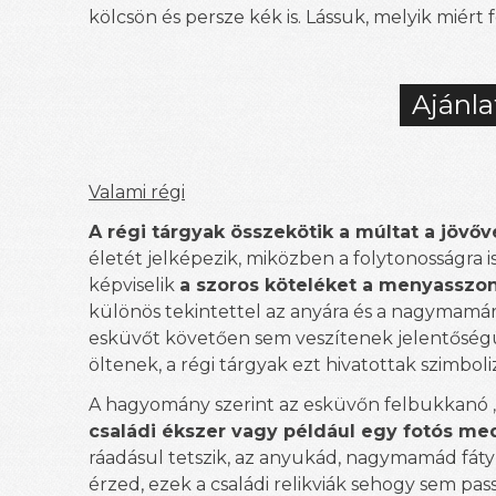
kölcsön és persze kék is. Lássuk, melyik miért 
Ajánla
Valami régi
A régi tárgyak összekötik a múltat a jövőv
életét jelképezik, miközben a folytonosságra 
képviselik
a szoros köteléket a menyasszon
különös tekintettel az anyára és a nagymamár
esküvőt követően sem veszítenek jelentőség
öltenek, a régi tárgyak ezt hivatottak szimboliz
A hagyomány szerint az esküvőn felbukkanó „
családi ékszer vagy például egy fotós me
ráadásul tetszik, az anyukád, nagymamád fátyl
érzed, ezek a családi relikviák sehogy sem p