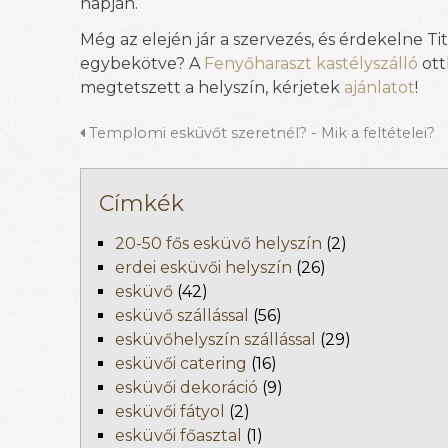
napján.
Még az elején jár a szervezés, és érdekelne T
egybekötve? A
Fenyőharaszt kastélyszálló
ott
megtetszett a helyszín, kérjetek
ajánlatot
!
Templomi esküvőt szeretnél? - Mik a feltételei?
Címkék
20-50 fős esküvő helyszín
(2)
erdei esküvői helyszín
(26)
esküvő
(42)
esküvő szállással
(56)
esküvőhelyszín szállással
(29)
esküvői catering
(16)
esküvői dekoráció
(9)
esküvői fátyol
(2)
esküvői főasztal
(1)