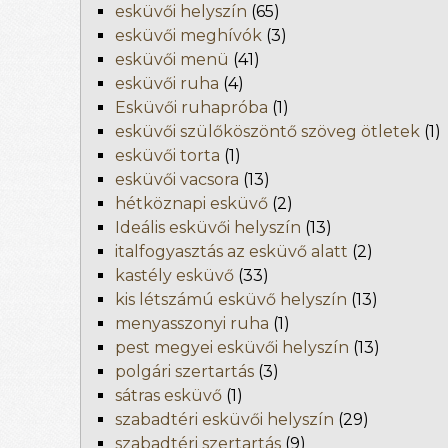
esküvői helyszín
(65)
esküvői meghívók
(3)
esküvői menü
(41)
esküvői ruha
(4)
Esküvői ruhapróba
(1)
esküvői szülőköszöntő szöveg ötletek
(1)
esküvői torta
(1)
esküvői vacsora
(13)
hétköznapi esküvő
(2)
Ideális esküvői helyszín
(13)
italfogyasztás az esküvő alatt
(2)
kastély esküvő
(33)
kis létszámú esküvő helyszín
(13)
menyasszonyi ruha
(1)
pest megyei esküvői helyszín
(13)
polgári szertartás
(3)
sátras esküvő
(1)
szabadtéri esküvői helyszín
(29)
szabadtéri szertartás
(9)