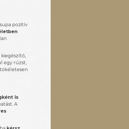
supa pozitív
életben
tlan
 kiegészítő,
l egy rúzst,
 tökéletesen
gként is
atást. A
res
 ha
kérsz