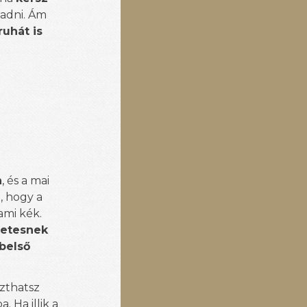
aadni. Ám
uhát is
n
, és a mai
, hogy a
ami kék.
zetesnek
 belső
szthatsz
 Ha illik a