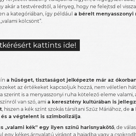
y akár a testvéredtől, a lényeg, hogy ne felejtsd el vissz
n a kategóriában, így például
a bérelt menyasszonyi r
 „valami kölcsönt”.
tkérésért kattints ide!
zín
a hűséget, tisztaságot jelképezte már az ókorba
ezeket az értékeket kapcsoljuk hozzá, nem véletlen hát
 szerint is a menyasszonyi ruha kötelező eleme valami, 
színről van szó, ami
a keresztény kultúrában is jelleg
t
, hiszen a kék színt szokás társítani Szűz Máriához, de
a
és a végtelent is szimbolizálja
.
us „valami kék” egy ilyen színű harisnyakötő
, de vála
l egy kékes árnyalatú virágot a hajadba vagy a csokrodba.