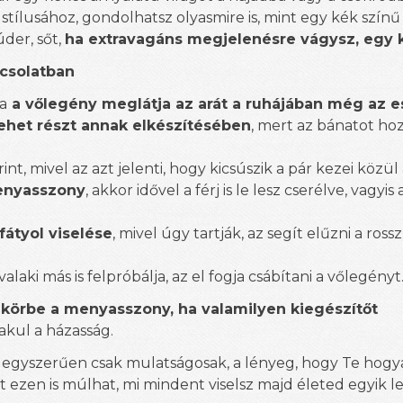
stílusához, gondolhatsz olyasmire is, mint egy kék szín
der, sőt,
ha extravagáns megjelenésre vágysz, egy 
pcsolatban
ha
a vőlegény meglátja az arát a ruhájában még az e
het részt annak elkészítésében
, mert az bánatot hoz
nt, mivel az azt jelenti, hogy kicsúszik a pár kezei közül
menyasszony
, akkor idővel a férj is le lesz cserélve, vagyis
fátyol viselése
, mivel úgy tartják, az segít elűzni a rossz
valaki más is felpróbálja, az el fogja csábítani a vőlegényt
ükörbe a menyasszony, ha valamilyen kiegészítőt
kul a házasság.
gyszerűen csak mulatságosak, a lényeg, hogy Te hogya
 ezen is múlhat, mi mindent viselsz majd életed egyik 