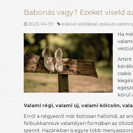
Babonás vagy? Ezeket viseld a
2023-04-19
esküvő szállással
,
esküvői caterin
Ha még
valami
veszü
Amint
kérdés
csakis
kiegés
egésze
körül 
Valami régi, valami új, valami kölcsön, val
Erről a négyesről már biztosan hallottál, az a
felbukkanniuk valamilyen formában az öltözé
szerint. Hazánkban is egyre több menyasszony á