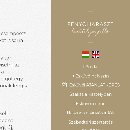
n csempéssz
at is sorra
gy sor
selni, az
Főoldal
 a
Esküvő helyszín
dolgot egy
Esküvői AJÁNLATKÉRÉS
bonák lengik
Szállás a Kastélyban
Esküvői menü
Hasznos esküvős infók
kell
babona
Szabadtéri szertartás
i, új,