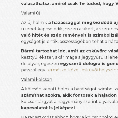
választhatsz, amiről csak Te tudod, hogy 
Valami új
Az új holmik
a házassággal megkezdődő új 
üzenet kapcsolódik, hiszen a sikert, a szeren
való hitét és szép reményeit is szimbolizá
egységet jelentik, összességében tehát a háza
Bármi tartozhat ide, amit az esküvőre vás
kesztyű, ékszer, akár maga a jegygyűrű is lehe
de olyan, egészen
egyszerű dologra is gond
passzol egy
természetközeli esküvői helyszín
Valami kölcsön
A kölcsön kapott holmi a barátságot szimboli
számíthat azokra, akik fontosak a hajado
kölcsöntárgyat a hagyomány szerint olyasvalak
kapcsolatot is jelképezi
.
Ha ragaszkodsz ahhoz, hogy a kölcsönholmi eg