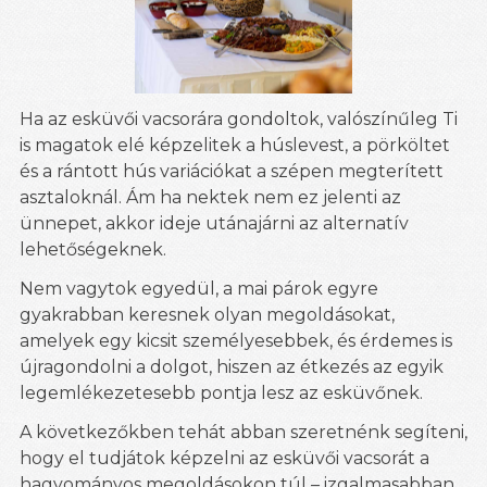
Ha az esküvői vacsorára gondoltok, valószínűleg Ti
is magatok elé képzelitek a húslevest, a pörköltet
és a rántott hús variációkat a szépen megterített
asztaloknál. Ám ha nektek nem ez jelenti az
ünnepet, akkor ideje utánajárni az alternatív
lehetőségeknek.
Nem vagytok egyedül, a mai párok egyre
gyakrabban keresnek olyan megoldásokat,
amelyek egy kicsit személyesebbek, és érdemes is
újragondolni a dolgot, hiszen az étkezés az egyik
legemlékezetesebb pontja lesz az esküvőnek.
A következőkben tehát abban szeretnénk segíteni,
hogy el tudjátok képzelni az esküvői vacsorát a
hagyományos megoldásokon túl – izgalmasabban