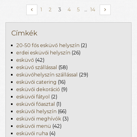
1
2
3
4
5
...
14
Címkék
20-50 fős esküvő helyszín
(2)
erdei esküvői helyszín
(26)
esküvő
(42)
esküvő szállással
(58)
esküvőhelyszín szállással
(29)
esküvői catering
(16)
esküvői dekoráció
(9)
esküvői fátyol
(2)
esküvői főasztal
(1)
esküvői helyszín
(66)
esküvői meghívók
(3)
esküvői menü
(42)
esküvői ruha
(4)