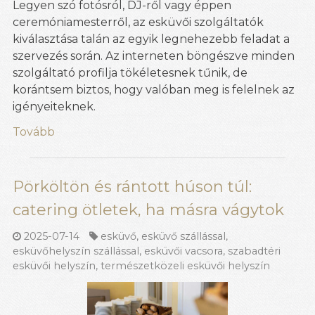
Legyen szó fotósról, DJ-ről vagy éppen
ceremóniamesterről, az esküvői szolgáltatók
kiválasztása talán az egyik legnehezebb feladat a
szervezés során. Az interneten böngészve minden
szolgáltató profilja tökéletesnek tűnik, de
korántsem biztos, hogy valóban meg is felelnek az
igényeiteknek.
Tovább
Pörköltön és rántott húson túl:
catering ötletek, ha másra vágytok
2025-07-14
esküvő
,
esküvő szállással
,
esküvőhelyszín szállással
,
esküvői vacsora
,
szabadtéri
esküvői helyszín
,
természetközeli esküvői helyszín