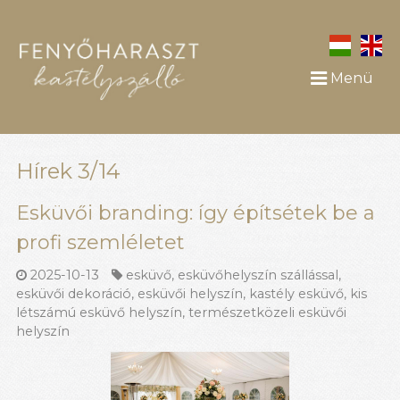
Menü
Hírek 3/14
Esküvői branding: így építsétek be a
profi szemléletet
2025-10-13
esküvő
,
esküvőhelyszín szállással
,
esküvői dekoráció
,
esküvői helyszín
,
kastély esküvő
,
kis
létszámú esküvő helyszín
,
természetközeli esküvői
helyszín