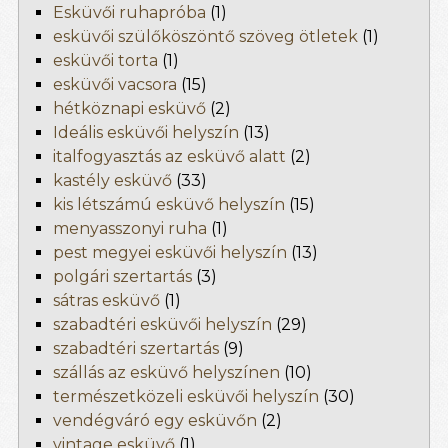
Esküvői ruhapróba
(1)
esküvői szülőköszöntő szöveg ötletek
(1)
esküvői torta
(1)
esküvői vacsora
(15)
hétköznapi esküvő
(2)
Ideális esküvői helyszín
(13)
italfogyasztás az esküvő alatt
(2)
kastély esküvő
(33)
kis létszámú esküvő helyszín
(15)
menyasszonyi ruha
(1)
pest megyei esküvői helyszín
(13)
polgári szertartás
(3)
sátras esküvő
(1)
szabadtéri esküvői helyszín
(29)
szabadtéri szertartás
(9)
szállás az esküvő helyszínen
(10)
természetközeli esküvői helyszín
(30)
vendégváró egy esküvőn
(2)
vintage esküvő
(1)