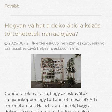
Tovább
Hogyan válhat a dekoráció a közös
történetetek narrációjává?
2025-08-12
erdei esküvői helyszín
,
esküvő
,
esküvő
szállással
,
esküvői helyszín
,
esküvői menü
Gondoltatok már arra, hogy az esküvőtök
tulajdonképpen egy történetet mesél el? A Ti
történeteteket. Ha azt szeretnétek, hogy a
dekoráció ne csak szép háttér legyen, akkor