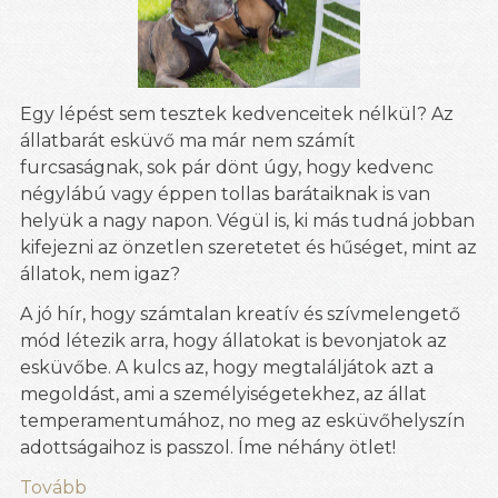
Egy lépést sem tesztek kedvenceitek nélkül? Az
állatbarát esküvő ma már nem számít
furcsaságnak, sok pár dönt úgy, hogy kedvenc
négylábú vagy éppen tollas barátaiknak is van
helyük a nagy napon. Végül is, ki más tudná jobban
kifejezni az önzetlen szeretetet és hűséget, mint az
állatok, nem igaz?
A jó hír, hogy számtalan kreatív és szívmelengető
mód létezik arra, hogy állatokat is bevonjatok az
esküvőbe. A kulcs az, hogy megtaláljátok azt a
megoldást, ami a személyiségetekhez, az állat
temperamentumához, no meg az esküvőhelyszín
adottságaihoz is passzol. Íme néhány ötlet!
Tovább