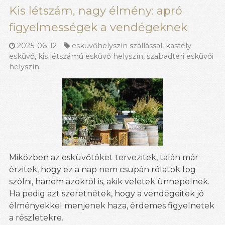
Kis létszám, nagy élmény: apró
figyelmességek a vendégeknek
2025-06-12
esküvőhelyszín szállással
,
kastély
esküvő
,
kis létszámú esküvő helyszín
,
szabadtéri esküvői
helyszín
Miközben az esküvőtöket tervezitek, talán már
érzitek, hogy ez a nap nem csupán rólatok fog
szólni, hanem azokról is, akik veletek ünnepelnek.
Ha pedig azt szeretnétek, hogy a vendégeitek jó
élményekkel menjenek haza, érdemes figyelnetek
a részletekre.