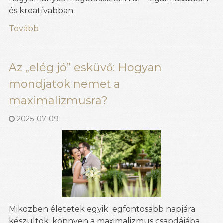
és kreatívabban.
Tovább
Az „elég jó” esküvő: Hogyan
mondjatok nemet a
maximalizmusra?
2025-07-09
Miközben életetek egyik legfontosabb napjára
készültök, könnyen a maximalizmus csapdájába