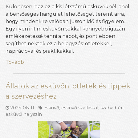
Különösen igaz ez a kis létszámú esküvőknél, ahol
a bensőséges hangulat lehetőséget teremt arra,
hogy mindenkire valóban jusson idő és figyelem.
Egy ilyen intim esküvőn sokkal könnyebb igazán
emlékezetessé tenni a napot, és pont ebben
segíthet nektek ez a bejegyzés: ötletekkel,
inspirációval és praktikákkal.
Tovább
Állatok az esküvőn: ötletek és tippek
a szervezéshez
2025-06-11
esküvő
,
esküvő szállással
,
szabadtéri
esküvői helyszín