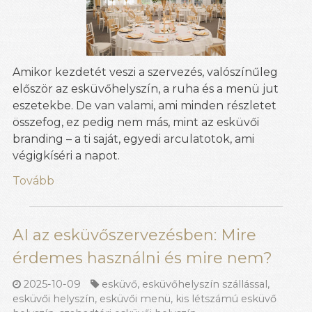
Amikor kezdetét veszi a szervezés, valószínűleg
először az esküvőhelyszín, a ruha és a menü jut
eszetekbe. De van valami, ami minden részletet
összefog, ez pedig nem más, mint az esküvői
branding – a ti saját, egyedi arculatotok, ami
végigkíséri a napot.
Tovább
AI az esküvőszervezésben: Mire
érdemes használni és mire nem?
2025-10-09
esküvő
,
esküvőhelyszín szállással
,
esküvői helyszín
,
esküvői menü
,
kis létszámú esküvő