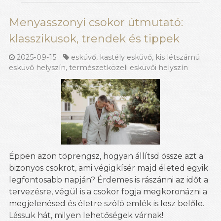
Menyasszonyi csokor útmutató:
klasszikusok, trendek és tippek
2025-09-15
esküvő
,
kastély esküvő
,
kis létszámú
esküvő helyszín
,
természetközeli esküvői helyszín
Éppen azon töprengsz, hogyan állítsd össze azt a
bizonyos csokrot, ami végigkísér majd életed egyik
legfontosabb napján? Érdemes is rászánni az időt a
tervezésre, végül is a csokor fogja megkoronázni a
megjelenésed és életre szóló emlék is lesz belőle.
Lássuk hát, milyen lehetőségek várnak!