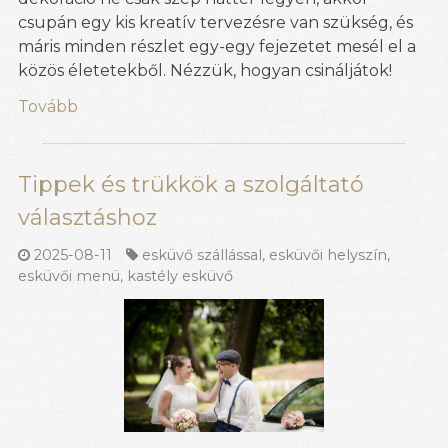
csupán egy kis kreatív tervezésre van szükség, és
máris minden részlet egy-egy fejezetet mesél el a
közös életetekből. Nézzük, hogyan csináljátok!
Tovább
Tippek és trükkök a szolgáltató
választáshoz
2025-08-11
esküvő szállással
,
esküvői helyszín
,
esküvői menü
,
kastély esküvő