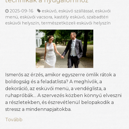
technikák a nyugalomhoz
2025-09-16
esküvő
,
esküvő szállással
,
esküvői
menü
,
esküvői vacsora
,
kastély esküvő
,
szabadtéri
esküvői helyszín
,
természetközeli esküvői helyszín
Ismerős az érzés, amikor egyszerre ömlik rátok a
boldogság és a feladatlista? A meghívók, a
dekoráció, az esküvői menü, a vendéglista, a
ruhapróbák… A szervezés közben könnyű elveszni
a részletekben, és észrevétlenül belopakodik a
stressz a mindennapjaitokba.
Tovább