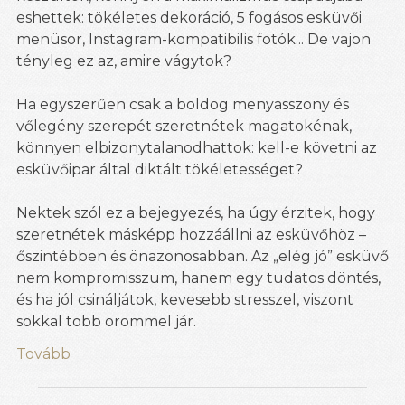
eshettek: tökéletes dekoráció, 5 fogásos esküvői
menüsor, Instagram-kompatibilis fotók... De vajon
tényleg ez az, amire vágytok?
Ha egyszerűen csak a boldog menyasszony és
vőlegény szerepét szeretnétek magatokénak,
könnyen elbizonytalanodhattok: kell-e követni az
esküvőipar által diktált tökéletességet?
Nektek szól ez a bejegyezés, ha úgy érzitek, hogy
szeretnétek másképp hozzáállni az esküvőhöz –
őszintébben és önazonosabban. Az „elég jó” esküvő
nem kompromisszum, hanem egy tudatos döntés,
és ha jól csináljátok, kevesebb stresszel, viszont
sokkal több örömmel jár.
Tovább