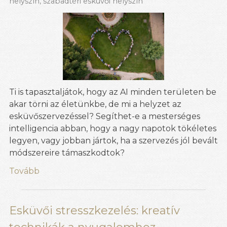
helyszín
,
szabadtéri esküvői helyszín
Ti is tapasztaljátok, hogy az AI minden területen be
akar törni az életünkbe, de mi a helyzet az
esküvőszervezéssel? Segíthet-e a mesterséges
intelligencia abban, hogy a nagy napotok tökéletes
legyen, vagy jobban jártok, ha a szervezés jól bevált
módszereire támaszkodtok?
Tovább
Esküvői stresszkezelés: kreatív