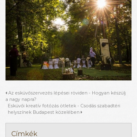
Az esküvőszervezés lépései röviden - Hogyan készülj
a nagy napra?
Esküvői kreatív fotózás ötletek - Csodás szabadtéri
helyszínek Budapest közelében
Címkék