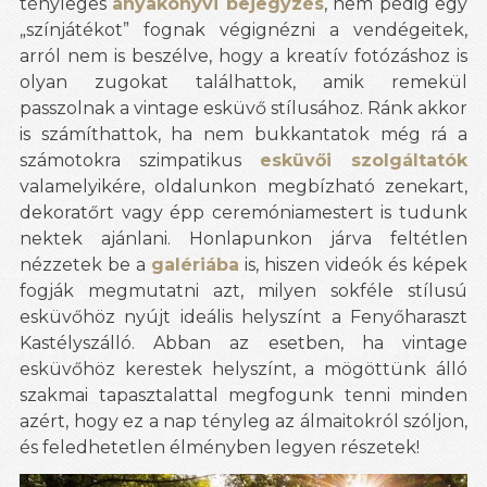
tényleges
anyakönyvi bejegyzés
, nem pedig egy
„színjátékot” fognak végignézni a vendégeitek,
arról nem is beszélve, hogy a kreatív fotózáshoz is
olyan zugokat találhattok, amik remekül
passzolnak a vintage esküvő stílusához. Ránk akkor
is számíthattok, ha nem bukkantatok még rá a
számotokra szimpatikus
esküvői szolgáltatók
valamelyikére, oldalunkon megbízható zenekart,
dekoratőrt vagy épp ceremóniamestert is tudunk
nektek ajánlani. Honlapunkon járva feltétlen
nézzetek be a
galériába
is, hiszen videók és képek
fogják megmutatni azt, milyen sokféle stílusú
esküvőhöz nyújt ideális helyszínt a Fenyőharaszt
Kastélyszálló. Abban az esetben, ha vintage
esküvőhöz kerestek helyszínt, a mögöttünk álló
szakmai tapasztalattal megfogunk tenni minden
azért, hogy ez a nap tényleg az álmaitokról szóljon,
és feledhetetlen élményben legyen részetek!