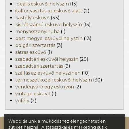
Ideális esküvői helyszín
(13)
italfogyasztás az esküvő alatt
(2)
kastély esküvő
(33)
kis létszámú esküvő helyszín
(15)
menyasszonyi ruha
(1)
pest megyei esküvői helyszín
(13)
polgári szertartás
(3)
sátras esküvő
(1)
szabadtéri esküvői helyszín
(29)
szabadtéri szertartás
(9)
szállás az esküvő helyszínen
(10)
természetközeli esküvői helyszín
(30)
vendégváró egy esküvőn
(2)
vintage esküvő
(1)
vőfély
(2)
Weboldalunk a működéshez elengedhetetlen
További oldalaink:
sütiket használ. A statisztikai és marketing sütik