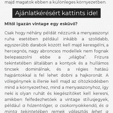
majd magatok ebben a különleges környezetben.
Ajánlatkérésért kattints ide!
Mitől igazán vintage egy esküvő?
Csak hogy néhány példát nézzünk a menyasszonyi
ruha esetében például inkább a szolidabb,
egyszerűbb darabok között kell majd keresgélni, a
hercegnős, nagy abroncsos modellek nem fognak
belepasszolni ebbe a „világba”. Frizura
tekintetében általában a kontyok és a hullámos
tincsek dominálnak, és a régies hatású
hajpántokkal is fel lehet dobni a hajkoronát. A
vőlegénynek is illenie kell majd az öltözködésben
mind a környezethez, mind a menyasszonyhoz, így
neki is olyan ruhát és kiegészítőket kell keresni,
amikben felfedezhetőek a vintage stílusjegyek,
például
a hózentróger, a csokornyakkendő, és a
minta tekintetében remek választás lehet a