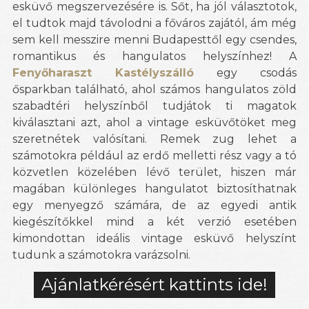
esküvő megszervezésére is. Sőt, ha jól választotok,
el tudtok majd távolodni a főváros zajától, ám még
sem kell messzire menni Budapesttől egy csendes,
romantikus és hangulatos helyszínhez! A
Fenyőharaszt Kastélyszálló
egy csodás
ősparkban található, ahol számos hangulatos zöld
szabadtéri helyszínből tudjátok ti magatok
kiválasztani azt, ahol a vintage esküvőtöket meg
szeretnétek valósítani. Remek zug lehet a
számotokra például az erdő melletti rész vagy a tó
közvetlen közelében lévő terület, hiszen már
magában különleges hangulatot biztosíthatnak
egy menyegző számára, de az egyedi antik
kiegészítőkkel mind a két verzió esetében
kimondottan ideális vintage esküvő helyszínt
tudunk a számotokra varázsolni.
Ajánlatkérésért kattints ide!