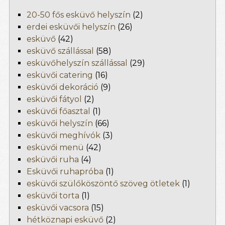
20-50 fős esküvő helyszín
(2)
erdei esküvői helyszín
(26)
esküvő
(42)
esküvő szállással
(58)
esküvőhelyszín szállással
(29)
esküvői catering
(16)
esküvői dekoráció
(9)
esküvői fátyol
(2)
esküvői főasztal
(1)
esküvői helyszín
(66)
esküvői meghívók
(3)
esküvői menü
(42)
esküvői ruha
(4)
Esküvői ruhapróba
(1)
esküvői szülőköszöntő szöveg ötletek
(1)
esküvői torta
(1)
esküvői vacsora
(15)
hétköznapi esküvő
(2)