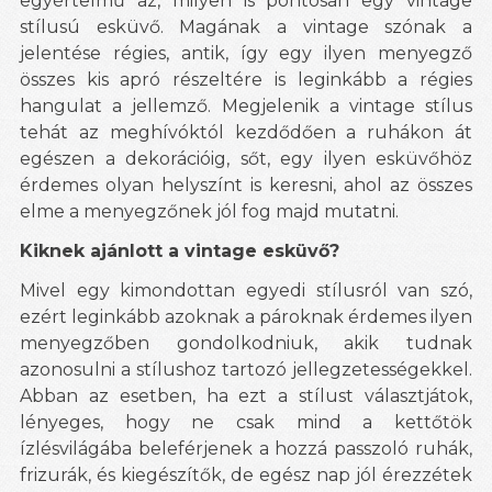
egyértelmű az, milyen is pontosan egy vintage
stílusú esküvő. Magának a vintage szónak a
jelentése régies, antik, így egy ilyen menyegző
összes kis apró részeltére is leginkább a régies
hangulat a jellemző. Megjelenik a vintage stílus
tehát az meghívóktól kezdődően a ruhákon át
egészen a dekorációig, sőt, egy ilyen esküvőhöz
érdemes olyan helyszínt is keresni, ahol az összes
elme a menyegzőnek jól fog majd mutatni.
Kiknek ajánlott a vintage esküvő?
Mivel egy kimondottan egyedi stílusról van szó,
ezért leginkább azoknak a pároknak érdemes ilyen
menyegzőben gondolkodniuk, akik tudnak
azonosulni a stílushoz tartozó jellegzetességekkel.
Abban az esetben, ha ezt a stílust választjátok,
lényeges, hogy ne csak mind a kettőtök
ízlésvilágába beleférjenek a hozzá passzoló ruhák,
frizurák, és kiegészítők, de egész nap jól érezzétek