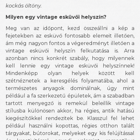
kockás öltöny.
Milyen egy vintage esküvői helyszín?
Meg van az időpont, kezd összeállni a kép a
fejetekben az esküvő fontosabb elemeit illetően,
ám még nagyon fontos a végeredményt illetően a
vintage esküvői helyszín felkutatása is. Arra
azonban nincs konkrét szabály, hogy milyennek
kell lennie egy vintage esküvői helyszínnek!
Mindenképp olyan helyek között kell
szétnéznetek a keresgélés folyamatába, ahol a
természetes anyagok dominálnak, úgy mint
például a fa szerkezetű épületek, ám a szabadban
tartott menyegző is remekül beleillik vintage
stílusba különösen akkor, ha régies, antik hatású
kiegészítőkkel rendezitek be. Klasszul fel lehet
például használni kopottas, régies otthon talált
tárgyakat, bútorokat, melyeket egy kis felújítással