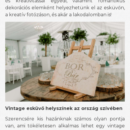
és kreativitással egyedi, valamint romantikus
dekorációs elemként helyezhetünk el az esküvőn,
a kreatív fotózáson, és akár a lakodalomban is!
Vintage esküvő helyszínek az ország szívében
Szerencsére kis hazánknak számos olyan pontja
van, ami tökéletesen alkalmas lehet egy vintage