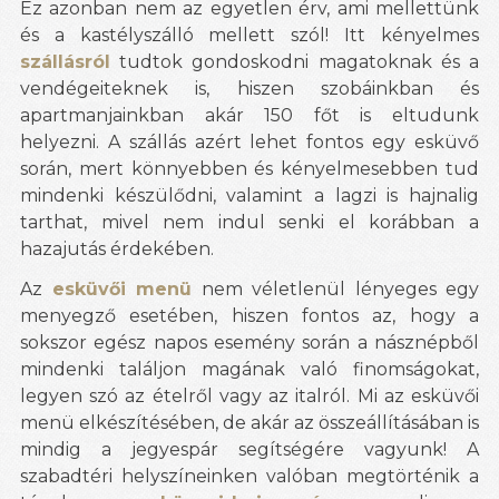
Ez azonban nem az egyetlen érv, ami mellettünk
és a kastélyszálló mellett szól! Itt kényelmes
szállásról
tudtok gondoskodni magatoknak és a
vendégeiteknek is, hiszen szobáinkban és
apartmanjainkban akár 150 főt is eltudunk
helyezni. A szállás azért lehet fontos egy esküvő
során, mert könnyebben és kényelmesebben tud
mindenki készülődni, valamint a lagzi is hajnalig
tarthat, mivel nem indul senki el korábban a
hazajutás érdekében.
Az
esküvői menü
nem véletlenül lényeges egy
menyegző esetében, hiszen fontos az, hogy a
sokszor egész napos esemény során a násznépből
mindenki találjon magának való finomságokat,
legyen szó az ételről vagy az italról. Mi az esküvői
menü elkészítésében, de akár az összeállításában is
mindig a jegyespár segítségére vagyunk! A
szabadtéri helyszíneinken valóban megtörténik a