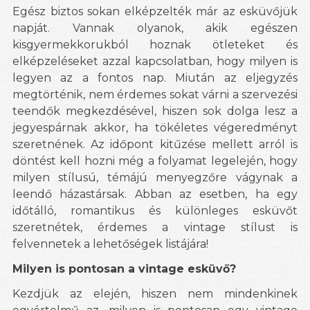
Egész biztos sokan elképzelték már az esküvőjük
napját. Vannak olyanok, akik egészen
kisgyermekkorukból hoznak ötleteket és
elképzeléseket azzal kapcsolatban, hogy milyen is
legyen az a fontos nap. Miután az eljegyzés
megtörténik, nem érdemes sokat várni a szervezési
teendők megkezdésével, hiszen sok dolga lesz a
jegyespárnak akkor, ha tökéletes végeredményt
szeretnének. Az időpont kitűzése mellett arról is
döntést kell hozni még a folyamat legelején, hogy
milyen stílusú, témájú menyegzőre vágynak a
leendő házastársak. Abban az esetben, ha egy
időtálló, romantikus és különleges esküvőt
szeretnétek, érdemes a vintage stílust is
felvennetek a lehetőségek listájára!
Milyen is pontosan a vintage esküvő?
Kezdjük az elején, hiszen nem mindenkinek