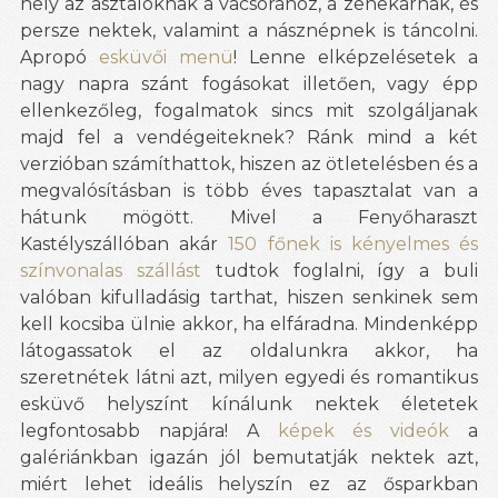
hely az asztaloknak a vacsorához, a zenekarnak, és
persze nektek, valamint a násznépnek is táncolni.
Apropó
esküvői menü
! Lenne elképzelésetek a
nagy napra szánt fogásokat illetően, vagy épp
ellenkezőleg, fogalmatok sincs mit szolgáljanak
majd fel a vendégeiteknek? Ránk mind a két
verzióban számíthattok, hiszen az ötletelésben és a
megvalósításban is több éves tapasztalat van a
hátunk mögött. Mivel a Fenyőharaszt
Kastélyszállóban akár
150 főnek is kényelmes és
színvonalas szállást
tudtok foglalni, így a buli
valóban kifulladásig tarthat, hiszen senkinek sem
kell kocsiba ülnie akkor, ha elfáradna. Mindenképp
látogassatok el az oldalunkra akkor, ha
szeretnétek látni azt, milyen egyedi és romantikus
esküvő helyszínt kínálunk nektek életetek
legfontosabb napjára! A
képek és videók
a
galériánkban igazán jól bemutatják nektek azt,
miért lehet ideális helyszín ez az ősparkban