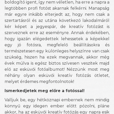
boldogító igent, így nem véletlen, ha erre a napra a
legtöbben profi fotóst akarnak felkérni. Manapság
már egyre inkább elterjedt az, hogy nem csak a
szertartásról és az utána következő lakodalmáról
kér képet a jegyespár, de kreatív fotózást is
szerveznek erre az eseményre. Annak érdekében,
hogy igazán elégedettek lehessetek a képekkel
egy jó fotósra, megfelelő beállításokra és
természetesen egy különleges helyszínre van csak
szükség, hiszen ha ezek megvannak, akkor még
évek múlva is egész biztos szívesen veszitek majd
elő az esküvői fotóalbumot! Nézzünk most meg
néhány olyan esküvői kreatív fotózás ötletet,
melyet érdemes megfontolnotok!
Ismerkedjetek meg előre a fotóssal!
Valljuk be, egy hétköznapi embernek nem mindig
könnyű egy idegen ember előtt pózolni, pláne
akkor, ha az esküvői kreatív fotózás egy napra esik