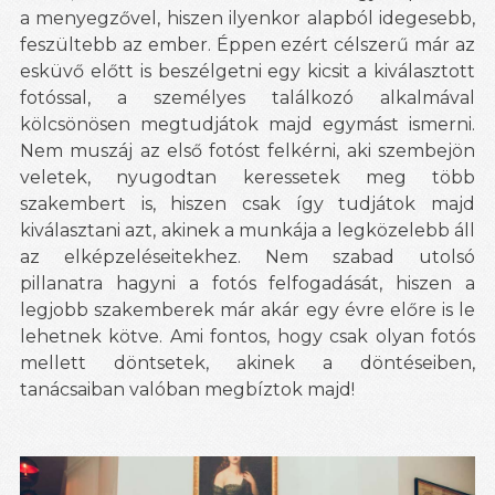
a menyegzővel, hiszen ilyenkor alapból idegesebb,
feszültebb az ember. Éppen ezért célszerű már az
esküvő előtt is beszélgetni egy kicsit a kiválasztott
fotóssal, a személyes találkozó alkalmával
kölcsönösen megtudjátok majd egymást ismerni.
Nem muszáj az első fotóst felkérni, aki szembejön
veletek, nyugodtan keressetek meg több
szakembert is, hiszen csak így tudjátok majd
kiválasztani azt, akinek a munkája a legközelebb áll
az elképzeléseitekhez. Nem szabad utolsó
pillanatra hagyni a fotós felfogadását, hiszen a
legjobb szakemberek már akár egy évre előre is le
lehetnek kötve. Ami fontos, hogy csak olyan fotós
mellett döntsetek, akinek a döntéseiben,
tanácsaiban valóban megbíztok majd!