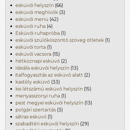
esküvői helyszín
(66)
esküvői meghívók
(3)
esküvői menü
(42)
esküvői ruha
(4)
Esküvői ruhapróba
(1)
esküvői szülőköszöntő szöveg ötletek
(1)
esküvői torta
(1)
esküvői vacsora
(15)
hétköznapi esküvő
(2)
Ideális esküvői helyszín
(13)
italfogyasztás az esküvő alatt
(2)
kastély esküvő
(33)
kis létszámú esküvő helyszín
(15)
menyasszonyi ruha
(1)
pest megyei esküvői helyszín
(13)
polgári szertartás
(3)
sátras esküvő
(1)
szabadtéri esküvői helyszín
(29)