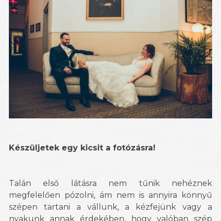
Készüljet
ek egy kicsit a fotózásra!
Talán első látásra nem tűnik nehéznek
megfelelően pózolni, ám nem is annyira könnyű
szépen tartani a vállunk, a kézfejünk vagy a
nyakunk annak érdekében, hogy valóban szép