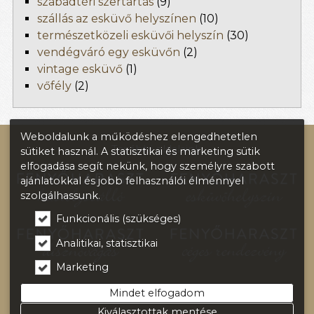
szabadtéri szertartás
(9)
szállás az esküvő helyszínen
(10)
természetközeli esküvői helyszín
(30)
vendégváró egy esküvőn
(2)
vintage esküvő
(1)
vőfély
(2)
Weboldalunk a működéshez elengedhetetlen
További oldalaink:
sütiket használ. A statisztikai és marketing sütik
elfogadása segít nekünk, hogy személyre szabott
ajánlatokkal és jobb felhasználói élménnyel
szolgálhassunk.
Funkcionális (szükséges)
Analitikai, statisztikai
Marketing
Mindet elfogadom
Kiválasztottak mentése