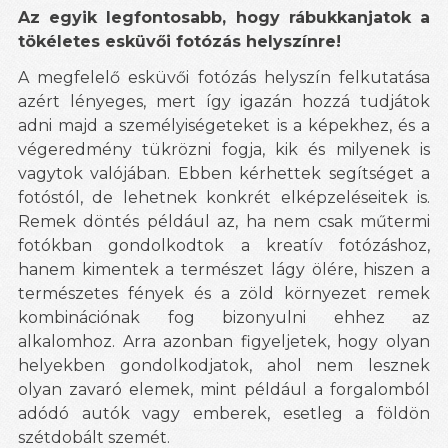
Az egyik legfontosabb, hogy rábukkanjatok a
tökéletes esküvői fotózás helyszínre!
A megfelelő esküvői fotózás helyszín felkutatása
azért lényeges, mert így igazán hozzá tudjátok
adni majd a személyiségeteket is a képekhez, és a
végeredmény tükrözni fogja, kik és milyenek is
vagytok valójában. Ebben kérhettek segítséget a
fotóstól, de lehetnek konkrét elképzeléseitek is.
Remek döntés például az, ha nem csak műtermi
fotókban gondolkodtok a kreatív fotózáshoz,
hanem kimentek a természet lágy ölére, hiszen a
természetes fények és a zöld környezet remek
kombinációnak fog bizonyulni ehhez az
alkalomhoz. Arra azonban figyeljetek, hogy olyan
helyekben gondolkodjatok, ahol nem lesznek
olyan zavaró elemek, mint például a forgalomból
adódó autók vagy emberek, esetleg a földön
szétdobált szemét.