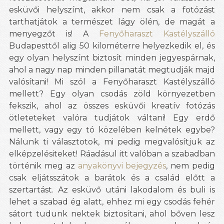
esküvői helyszínt, akkor nem csak a fotózást
tarthatjátok a természet lágy ölén, de magát a
menyegzőt is! A
Fenyőharaszt Kastélyszálló
Budapesttől alig 50 kilométerre helyezkedik el, és
egy olyan helyszínt biztosít minden jegyespárnak,
ahol a nagy nap minden pillanatát megtudják majd
valósítani! Mi szól a Fenyőharaszt Kastélyszálló
mellett? Egy olyan csodás zöld környezetben
fekszik, ahol az összes esküvői kreatív fotózás
ötleteteket valóra tudjátok váltani! Egy erdő
mellett, vagy egy tó közelében kelnétek egybe?
Nálunk ti választotok, mi pedig megvalósítjuk az
elképzelésiteket! Ráadásul itt valóban a szabadban
történik meg az
anyakönyvi bejegyzés
, nem pedig
csak eljátsszátok a barátok és a család előtt a
szertartást. Az esküvő utáni lakodalom és buli is
lehet a szabad ég alatt, ehhez mi egy csodás fehér
sátort tudunk nektek biztosítani, ahol bőven lesz