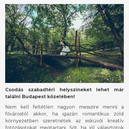
Csodás szabadtéri helyszíneket lehet már
találni Budapest közelében!
Nem kell feltétlen nagyon messzire menni a
fővárostól akkor, ha igazán romantikus zöld
környezetben szeretnétek az esküvői kreatív
fotózásotokat megtartani. Sőt, ha jól választotok