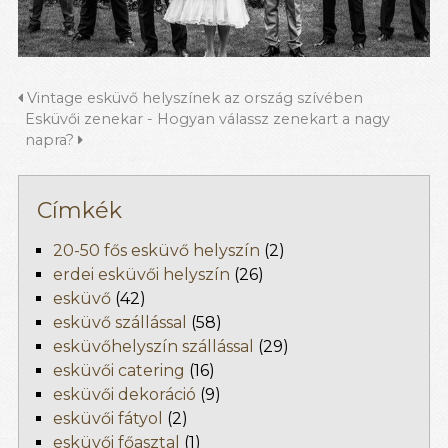
Vintage esküvő helyszínek az ország szívében
Esküvői zenekar - Hogyan válassz zenekart a nagy
napra?
Címkék
20-50 fős esküvő helyszín
(2)
erdei esküvői helyszín
(26)
esküvő
(42)
esküvő szállással
(58)
esküvőhelyszín szállással
(29)
esküvői catering
(16)
esküvői dekoráció
(9)
esküvői fátyol
(2)
esküvői főasztal
(1)