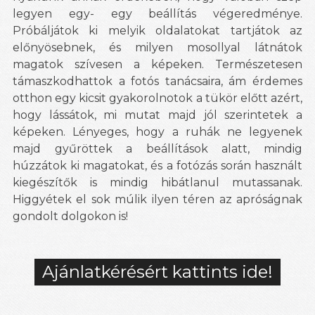
legyen egy- egy beállítás végeredménye.
Próbáljátok ki melyik oldalatokat tartjátok az
előnyösebnek, és milyen mosollyal látnátok
magatok szívesen a képeken. Természetesen
támaszkodhattok a fotós tanácsaira, ám érdemes
otthon egy kicsit gyakorolnotok a tükör előtt azért,
hogy lássátok, mi mutat majd jól szerintetek a
képeken. Lényeges, hogy a ruhák ne legyenek
majd gyűröttek a beállítások alatt, mindig
húzzátok ki magatokat, és a fotózás során használt
kiegészítők is mindig hibátlanul mutassanak.
Higgyétek el sok múlik ilyen téren az apróságnak
gondolt dolgokon is!
Ajánlatkérésért kattints ide!