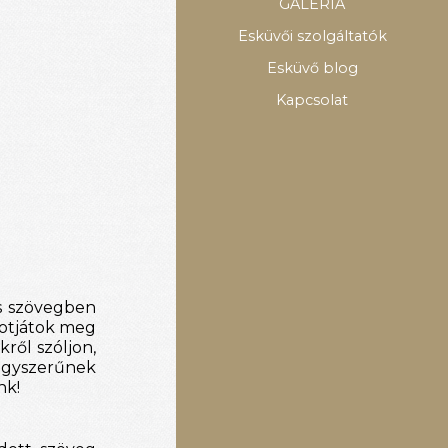
GALÉRIA
Esküvői szolgáltatók
Esküvő blog
Kapcsolat
s szövegben 
otjátok meg 
ről szóljon, 
egyszerűnek 
nk!