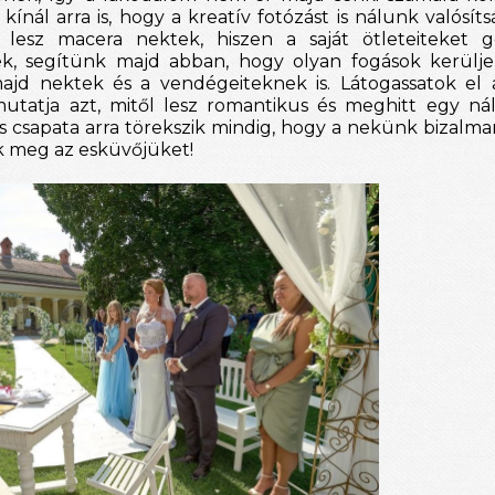
nál arra is, hogy a kreatív fotózást is nálunk valósíts
m lesz macera nektek, hiszen a saját ötleteiteket g
ek, segítünk majd abban, hogy olyan fogások kerülje
ajd nektek és a vendégeiteknek is. Látogassatok el 
utatja azt, mitől lesz romantikus és meghitt egy nál
s csapata arra törekszik mindig, hogy a nekünk bizalma
k meg az esküvőjüket!