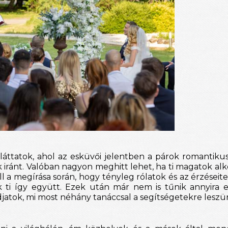
t láttatok, ahol az esküvői jelentben a párok romantiku
 iránt. Valóban nagyon meghitt lehet, ha ti magatok alk
l a megírása során, hogy tényleg rólatok és az érzéseitek
k ti így együtt. Ezek után már nem is tűnik annyira 
atok, mi most néhány tanáccsal a segítségetekre leszü