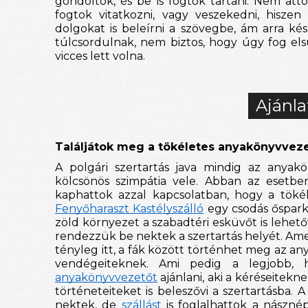
gondoltok, és be is fogtok tartani. Nem att
fogtok vitatkozni, vagy veszekedni, hiszen
dolgokat is beleírni a szövegbe, ám arra ké
túlcsordulnak, nem biztos, hogy úgy fog el
vicces lett volna.
Ajánla
Találjátok meg a tökéletes anyakönyvveze
A polgári szertartás java mindig az anyakö
kölcsönös szimpátia vele. Abban az esetben,
kaphattok azzal kapcsolatban, hogy a töké
Fenyőharaszt Kastélyszálló
egy csodás őspark 
zöld környezet a szabadtéri esküvőt is lehetővé
rendezzük be nektek a szertartás helyét. Amen
tényleg itt, a fák között történhet meg az any
vendégeiteknek. Ami pedig a legjobb,
anyakönyvvezetőt
ajánlani, aki a kéréseitekne
történeteiteket is beleszővi a szertartásba. 
nektek, de
szállást
is foglalhattok a nászn