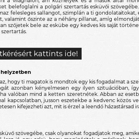
ni a világhálón, ám közhelyek és a mások által mond
ket belefoglalni a polgári szertartás esküvői szövegébe.
z felesleges sallangot, szimplán a ti gondolataitokat, é
tt, valamint őszinte az a néhány pillanat, amíg elmondjá
an szőjetek bele az eskübe egy kedves kis saját története
szertartás.
tkérésért kattints ide!
 helyzetben
z, hogy ti magatok is mondtok egy kis fogadalmat a szert
gát azonban kényelmesen egy ilyen szituációban, így
 ha valóban mind a ketten szeretnétek. Abban az esetbe
al kapcsolatban, jusson eszetekbe a kedvenc közös ver
esen kifejezheti azt, mit is érzel a leendő házastársad ir
i esküvő szövegébe, csak olyanokat fogadjatok meg, amik