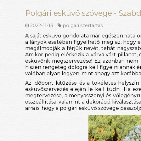
Polgári esküvő szövege - Szabd
2022-11-13
polgári szertartás
A saját esküvő gondolata már egészen fiatal
a lányok esetében figyelhető meg az, hogy e
megálmodják a férjük nevét, tehát nagyszabá
Amikor pedig elérkezik a várva várt pillanat, 
esküvőnk megszervezése! Ez azonban nem ann
hiszen rengeteg dologra kell figyelni annak 
valóban olyan legyen, mint ahogy azt korább
Az időpont kitűzése és a tökéletes helyszín
esküvőszervezés elején le kell tudni. Ha 
megtervezése, a menyasszonyi és vőlegényruha
összeállítása, valamint a dekoráció kiválaszt
arra is, hogy a polgári esküvő szövege passzol