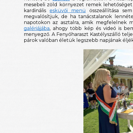
mesebeli zöld környezet remek lehetőséget kí
kardinális
esküvői menü
összeállítása se
megvalósítjuk, de ha tanácstalanok lennét
napotokon az asztalra, amik megfelelnek m
galériájába
, ahogy több kép és videó is bem
menyegző. A Fenyőharaszt Kastélyszálló telje
párok valóban életük legszebb napjának éljé