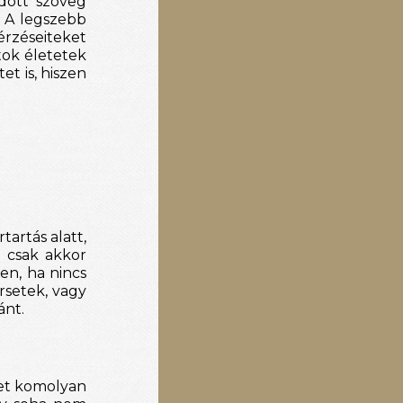
ott szöveg 
 A legszebb 
rzéseiteket 
tok életetek 
t is, hiszen 
artás alatt, 
 csak akkor 
n, ha nincs 
setek, vagy 
ánt. 
et komolyan 