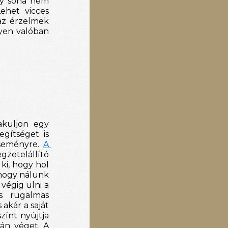
gy soha nem 
ehet vicces 
az érzelmek 
yen valóban 
akuljon egy 
gítséget is 
seményre.
A 
gzetelállító 
ki, hogy hol 
hogy nálunk 
égig ülni a 
s rugalmas
akár a saját 
ínt nyújtja 
án véget. A 