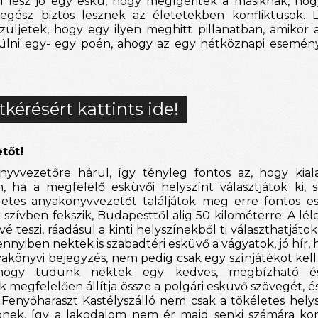
ól lesz jó egy eskü, hogy megígéritek a másiknak, ho
 egész biztos lesznek az életetekben konfliktusok. L
szüljetek, hogy egy ilyen meghitt pillanatban, amikor 
sülni egy- egy poén, ahogy az egy hétköznapi esemén
tkérésért kattints ide!
tőt!
nyvvezetőre hárul, így tényleg fontos az, hogy kial
 ha a megfelelő esküvői helyszínt választjátok ki, se
letes anyakönyvvezetőt találjátok meg erre fontos e
szívben fekszik, Budapesttől alig 50 kilométerre. A léle
 teszi, ráadásul a kinti helyszínekből ti választhatjátok 
nyiben nektek is szabadtéri esküvő a vágyatok, jó hír, 
akönyvi bejegyzés, nem pedig csak egy színjátékot kell v
 hogy tudunk nektek egy kedves, megbízható é
k megfelelően állítja össze a polgári esküvő szövegét, és 
A Fenyőharaszt Kastélyszálló nem csak a tökéletes helysz
épnek, így a lakodalom nem ér majd senki számára kor