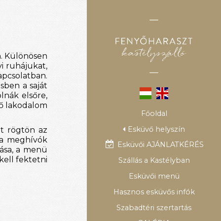
. Különösen 
 ruhájukat, 
pcsolatban. 
sben a saját 
nák elsőre, 
ő lakodalom 
Főoldal
Esküvő helyszín
t rögtön az 
a meghívók 
Esküvői AJÁNLATKÉRÉS
ása, a menü 
ll fektetni 
Szállás a Kastélyban
Esküvői menü
Hasznos esküvős infók
Szabadtéri szertartás