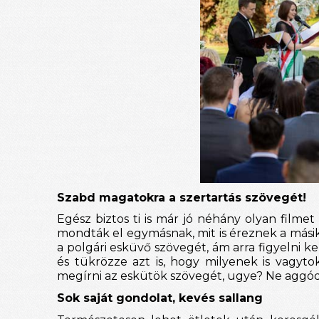
Szabd magatokra a szertartás szövegét!
Egész biztos ti is már jó néhány olyan filme
mondták el egymásnak, mit is éreznek a másik
a polgári esküvő szövegét, ám arra figyelni kel
és tükrözze azt is, hogy milyenek is vagyto
megírni az eskütök szövegét, ugye? Ne aggódj
Sok saját gondolat, kevés sallang