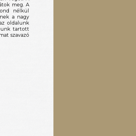
átok meg. A 
ond nélkül 
nek a nagy 
az oldalunk
unk tartott 
mat szavazó 