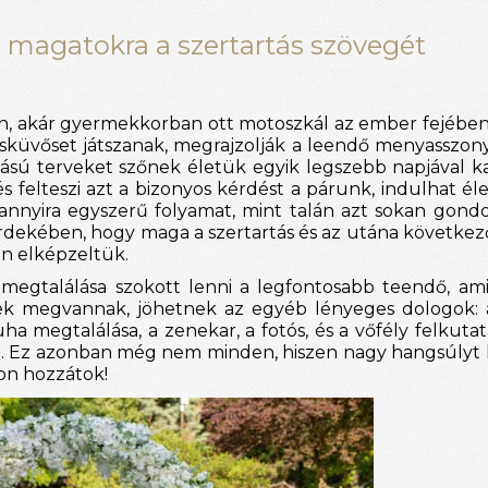
 magatokra a szertartás szövegét
on, akár gyermekkorban ott motoszkál az ember fejében
sküvőset játszanak, megrajzolják a leendő menyasszonyi
sú terveket szőnek életük egyik legszebb napjával ka
és felteszi azt a bizonyos kérdést a párunk, indulhat éle
yira egyszerű folyamat, mint talán azt sokan gondol
érdekében, hogy maga a szertartás és az utána következ
an elképzeltük.
 megtalálása szokott lenni a legfontosabb teendő, ami
ezek megvannak, jöhetnek az egyéb lényeges dologok: 
 megtalálása, a zenekar, a fotós, és a vőfély felkutat
ása. Ez azonban még nem minden, hiszen nagy hangsúlyt ke
jon hozzátok!