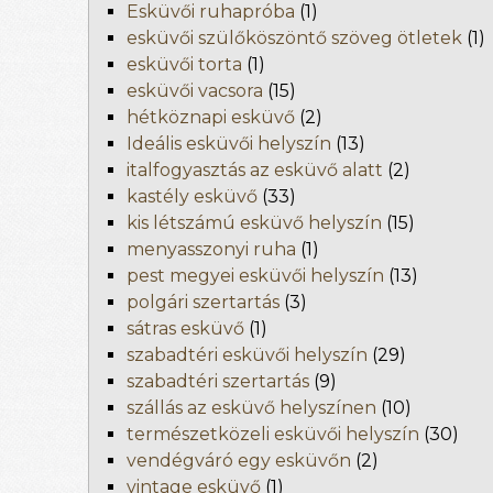
Esküvői ruhapróba
(1)
esküvői szülőköszöntő szöveg ötletek
(1)
esküvői torta
(1)
esküvői vacsora
(15)
hétköznapi esküvő
(2)
Ideális esküvői helyszín
(13)
italfogyasztás az esküvő alatt
(2)
kastély esküvő
(33)
kis létszámú esküvő helyszín
(15)
menyasszonyi ruha
(1)
pest megyei esküvői helyszín
(13)
polgári szertartás
(3)
sátras esküvő
(1)
szabadtéri esküvői helyszín
(29)
szabadtéri szertartás
(9)
szállás az esküvő helyszínen
(10)
természetközeli esküvői helyszín
(30)
vendégváró egy esküvőn
(2)
vintage esküvő
(1)