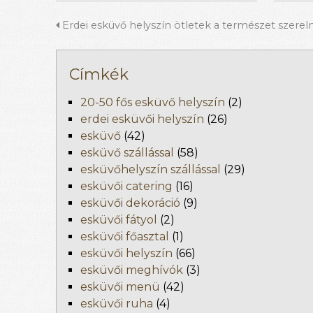
Erdei esküvő helyszín ötletek a természet szere
Címkék
20-50 fős esküvő helyszín
(2)
erdei esküvői helyszín
(26)
esküvő
(42)
esküvő szállással
(58)
esküvőhelyszín szállással
(29)
esküvői catering
(16)
esküvői dekoráció
(9)
esküvői fátyol
(2)
esküvői főasztal
(1)
esküvői helyszín
(66)
esküvői meghívók
(3)
esküvői menü
(42)
esküvői ruha
(4)