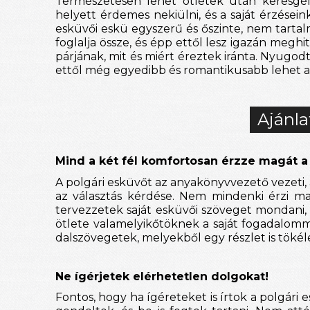
Természetesen lehet ötletek után keresgél
helyett érdemes nekiülni, és a saját érzésein
esküvői eskü egyszerű és őszinte, nem tartalma
foglalja össze, és épp ettől lesz igazán meghi
párjának, mit és miért éreztek iránta. Nyugodt
ettől még egyedibb és romantikusabb lehet a 
Ajánla
Mind a két fél komfortosan érzze magát a
A polgári esküvőt az anyakönyvvezető vezeti, a
az választás kérdése. Nem mindenki érzi ma
tervezzetek saját esküvői szöveget mondani,
ötlete valamelyikőtöknek a saját fogadalomm
dalszövegetek, melyekből egy részlet is tökélet
Ne ígérjetek elérhetetlen dolgokat!
Fontos, hogy ha ígéreteket is írtok a polgár