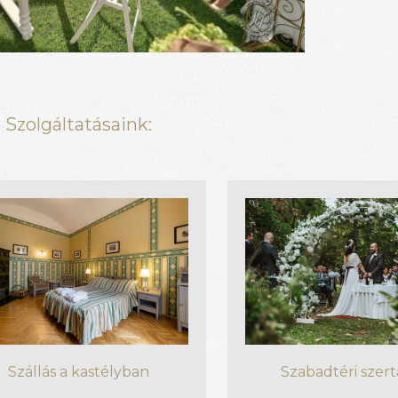
Szolgáltatásaink:
Szállás a kastélyban
Szabadtéri szert