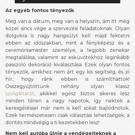
Az egyéb fontos tényezők
Meg van a dátum, meg van a helyszín, ám itt még
közel sincs vége a szervezési feladatoknak. Olyan
dolgokra is nagy hangsúlyt kell majd fektetni
ebben az időszakban, mint a fényképész és a
ceremóniamester személye, a legjobb zenekar
megtalálása, valamint az esküvőtökhöz leginkább
passzoló dekoráció kiválasztása. Ezek olyan fontos
tényezők, amikhez nem árt egy kis segítség, és jó
hír, hogy ránk ebben is számíthattok!
Összegyűjtöttünk néhány olyan klassz
szolgáltatót
, akikkel egész biztos sikeres lesz
minden téren a nagy napotok, így nektek a
keresgéléssel már nem is kell sokat bajlódnotok.
Ezek természetesen csak választási lehetőségek, a
döntés mindvégig a ti kezetekben lesz!
Nem kell autóba ülnie a vendégeiteknek a