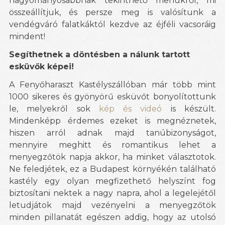
hagyományosabbnak tekinthető menükről, mi
összeállítjuk, és persze meg is valósítunk a
vendégváró falatkáktól kezdve az éjféli vacsoráig
mindent!
Segíthetnek a döntésben a nálunk tartott
esküvők képei!
A Fenyőharaszt Kastélyszállóban már több mint
1000 sikeres és gyönyörű esküvőt bonyolítottunk
le, melyekről sok
kép és videó
is készült.
Mindenképp érdemes ezeket is megnéznetek,
hiszen arról adnak majd tanúbizonyságot,
mennyire meghitt és romantikus lehet a
menyegzőtök napja akkor, ha minket választotok.
Ne feledjétek, ez a Budapest környékén található
kastély egy olyan megfizethető helyszínt fog
biztosítani nektek a nagy napra, ahol a legelejétől
letudjátok majd vezényelni a menyegzőtök
minden pillanatát egészen addig, hogy az utolsó