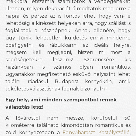
mekkora létszámra számítotok a vendégeiteket
illetően, milyen dekorációt álmodtatok meg erre a
napra, és persze az is fontos lehet, hogy van- e
lehetőség a kinézett helyeken arra, hogy szállást is
foglaljatok a násznépnek. Annak ellenére, hogy
úgy tűnik, lehetetlen küldetés ennyi mindenre
odafigyelni, és rábukkanni az ideális helyre,
mégsem kell megijedni, hiszen mi most a
segítségetekre leszünk! Szerencsére kis
hazánkban is számos olyan romantikus,
ugyanakkor megfizethető esküvői helyszínt lehet
találni, ráadásul Budapest környékén, amik
tökéletes választásnak fognak bizonyulni!
Egy hely, ami minden szempontból remek
választás lesz!
A fővárostól nem messze, körülbelül 50
kilométerre található kimondottan romantikus és
zöld környezetben a
Fenyőharaszt Kastélyszálló
,