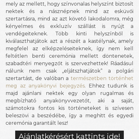
mely az mellett, hogy színvonalas helyszínt biztosít
nektek és a násznépnek mind az esküvői
szertartásra, mind az azt követő lakodalomra, még
kényelmes és exkluzív szállást is nyújt a
vendégeiteknek. Több kinti helyszínből is
kiválaszthatjátok azt a részét a kastélynak, amely
megfelel az elképzeléseiteknek, így nem kell
feltétlen benti ceremónia mellett döntenetek,
szabadtéri menyegzőt is szervezhettek! Ráadásul
nálunk nem csak „eljátszhatjátok” a polgári
szertartást, de valóban a
természetben történhet
meg az anyakönyvi bejegyzés
. Ehhez tudunk is
majd ajánlani nektek egy olyan rugalmas és
megbízható anyakönyvvezetőt, aki a saját,
számotokra fontos kis történeteket is szívesen
beleszövi a beszédébe, így a meghitt és egyedi
ceremónia garantált lesz!
Ajánlatkérésért kattints ide!