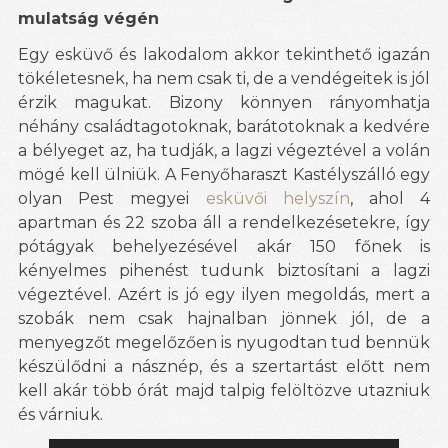
mulatság végén
Egy esküvő és lakodalom akkor tekinthető igazán
tökéletesnek, ha nem csak ti, de a vendégeitek is jól
érzik magukat. Bizony könnyen rányomhatja
néhány családtagotoknak, barátotoknak a kedvére
a bélyeget az, ha tudják, a lagzi végeztével a volán
mögé kell ülniük. A Fenyőharaszt Kastélyszálló egy
olyan Pest megyei
esküvői helyszín
, ahol 4
apartman és 22 szoba áll a rendelkezésetekre, így
pótágyak behelyezésével akár 150 főnek is
kényelmes pihenést tudunk biztosítani a lagzi
végeztével. Azért is jó egy ilyen megoldás, mert a
szobák nem csak hajnalban jönnek jól, de a
menyegzőt megelőzően is nyugodtan tud bennük
készülődni a násznép, és a szertartást előtt nem
kell akár több órát majd talpig felöltözve utazniuk
és várniuk.