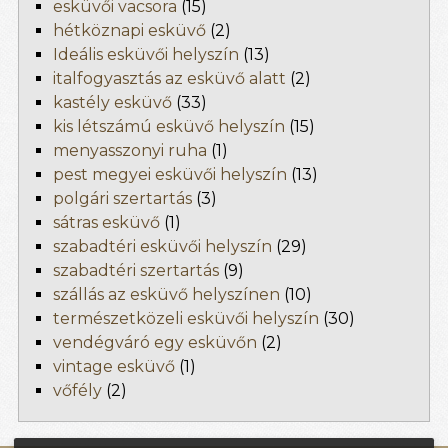
esküvői vacsora
(15)
hétköznapi esküvő
(2)
Ideális esküvői helyszín
(13)
italfogyasztás az esküvő alatt
(2)
kastély esküvő
(33)
kis létszámú esküvő helyszín
(15)
menyasszonyi ruha
(1)
pest megyei esküvői helyszín
(13)
polgári szertartás
(3)
sátras esküvő
(1)
szabadtéri esküvői helyszín
(29)
szabadtéri szertartás
(9)
szállás az esküvő helyszínen
(10)
természetközeli esküvői helyszín
(30)
vendégváró egy esküvőn
(2)
vintage esküvő
(1)
vőfély
(2)