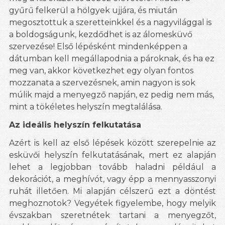
gyűrű felkerül a hölgyek ujjára, és miután
megosztottuk a szeretteinkkel és a nagyvilággal is
a boldogságunk, kezdődhet is az álomesküvő
szervezése! Első lépésként mindenképpen a
dátumban kell megállapodnia a pároknak, és ha ez
meg van, akkor következhet egy olyan fontos
mozzanata a szervezésnek, amin nagyon is sok
múlik majd a menyegző napján, ez pedig nem más,
mint a tökéletes helyszín megtalálása.
Az ideális helyszín felkutatása
Azért is kell az első lépések között szerepelnie az
esküvői helyszín felkutatásának, mert ez alapján
lehet a legjobban tovább haladni például a
dekorációt, a meghívót, vagy épp a mennyasszonyi
ruhát illetően. Mi alapján célszerű ezt a döntést
meghoznotok? Vegyétek figyelembe, hogy melyik
évszakban szeretnétek tartani a menyegzőt,