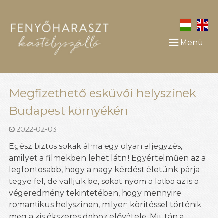
Menü
Megfizethető esküvői helyszínek
Budapest környékén
2022-02-03
Egész biztos sokak álma egy olyan eljegyzés,
amilyet a filmekben lehet látni! Egyértelműen az a
legfontosabb, hogy a nagy kérdést életünk párja
tegye fel, de valljuk be, sokat nyom a latba az is a
végeredmény tekintetében, hogy mennyire
romantikus helyszínen, milyen körítéssel történik
meg a kis ékszeres doboz elővétele. Miután a