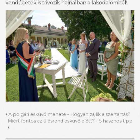
vendégetek is távozik hajnalban a lakodalomból!
A polgári esküvő menete - Hogyan zajlik a szertartás?
Miért fontos az ülésrend esküvő előtt? - 5 hasznos tipp