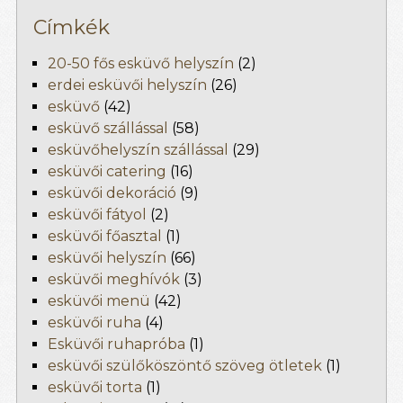
Címkék
20-50 fős esküvő helyszín
(2)
erdei esküvői helyszín
(26)
esküvő
(42)
esküvő szállással
(58)
esküvőhelyszín szállással
(29)
esküvői catering
(16)
esküvői dekoráció
(9)
esküvői fátyol
(2)
esküvői főasztal
(1)
esküvői helyszín
(66)
esküvői meghívók
(3)
esküvői menü
(42)
esküvői ruha
(4)
Esküvői ruhapróba
(1)
esküvői szülőköszöntő szöveg ötletek
(1)
esküvői torta
(1)