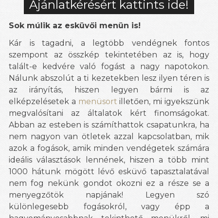
Ajánlatkérésért kattints ide!
Sok múlik az esküvői menün is!
Kár is tagadni, a legtöbb vendégnek fontos
szempont az összkép tekintetében az is, hogy
talált-e kedvére való fogást a nagy napotokon.
Nálunk abszolút a ti kezetekben lesz ilyen téren is
az irányítás, hiszen legyen bármi is az
elképzelésetek a
menüsort
illetően, mi igyekszünk
megvalósítani az általatok kért finomságokat.
Abban az esteben is számíthattok csapatunkra, ha
nem nagyon van ötletek azzal kapcsolatban, mik
azok a fogások, amik minden vendégetek számára
ideális választások lennének, hiszen a több mint
1000 hátunk mögött lévő esküvő tapasztalatával
nem fog nekünk gondot okozni ez a része se a
menyegzőtök napjának! Legyen szó
különlegesebb fogásokról, vagy épp a