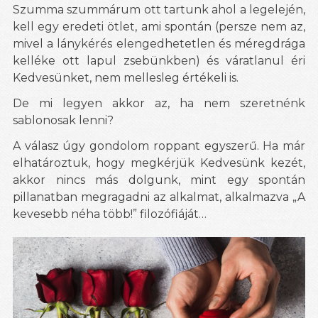
Szumma szummárum ott tartunk ahol a legelején,
kell egy eredeti ötlet, ami spontán (persze nem az,
mivel a lánykérés elengedhetetlen és méregdrága
kelléke ott lapul zsebünkben) és váratlanul éri
Kedvesünket, nem mellesleg értékeli is.
De mi legyen akkor az, ha nem szeretnénk
sablonosak lenni?
A válasz úgy gondolom roppant egyszerű. Ha már
elhatároztuk, hogy megkérjük Kedvesünk kezét,
akkor nincs más dolgunk, mint egy spontán
pillanatban megragadni az alkalmat, alkalmazva „A
kevesebb néha több!” filozófiáját…