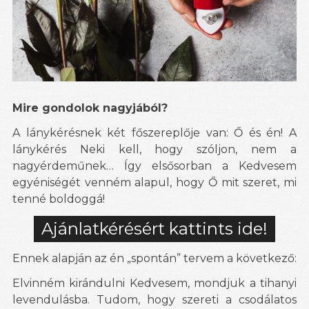
Mire gondolok nagyjából?
A lánykérésnek két főszereplője van: Ő és én! A
lánykérés Neki kell, hogy szóljon, nem a
nagyérdeműnek… Így elsősorban a Kedvesem
egyéniségét venném alapul, hogy Ő mit szeret, mi
tenné boldoggá!
Ajánlatkérésért kattints ide!
Ennek alapján az én „spontán” tervem a következő:
Elvinném kirándulni Kedvesem, mondjuk a tihanyi
levendulásba. Tudom, hogy szereti a csodálatos