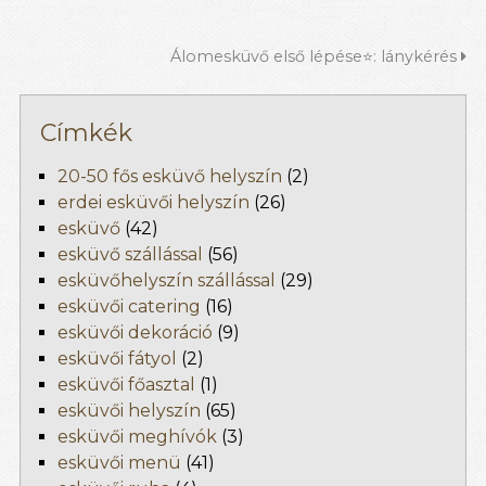
Álomesküvő első lépése⭐: lánykérés
Címkék
20-50 fős esküvő helyszín
(2)
erdei esküvői helyszín
(26)
esküvő
(42)
esküvő szállással
(56)
esküvőhelyszín szállással
(29)
esküvői catering
(16)
esküvői dekoráció
(9)
esküvői fátyol
(2)
esküvői főasztal
(1)
esküvői helyszín
(65)
esküvői meghívók
(3)
esküvői menü
(41)