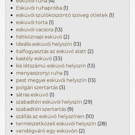
esküvői ruha
(4)
Esküvői ruhapróba
(1)
esküvői szülőköszöntő szöveg ötletek
(1)
esküvői torta
(1)
esküvői vacsora
(13)
hétköznapi esküvő
(2)
Ideális esküvői helyszín
(13)
italfogyasztás az esküvő alatt
(2)
kastély esküvő
(33)
kis létszámú esküvő helyszín
(13)
menyasszonyi ruha
(1)
pest megyei esküvői helyszín
(13)
polgári szertartás
(3)
sátras esküvő
(1)
szabadtéri esküvői helyszín
(29)
szabadtéri szertartás
(9)
szállás az esküvő helyszínen
(10)
természetközeli esküvői helyszín
(28)
vendégváró egy esküvőn
(2)