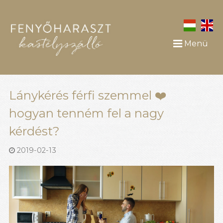
Menü
Lánykérés férfi szemmel ❤️
hogyan tenném fel a nagy
kérdést?
2019-02-13