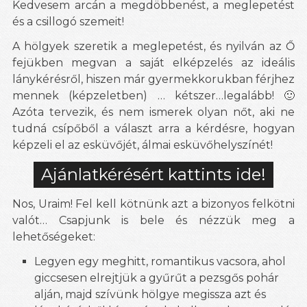
Kedvesem arcán a megdöbbenést, a meglepetést
és a csillogó szemeit!
A hölgyek szeretik a meglepetést, és nyilván az Ő
fejükben megvan a saját elképzelés az ideális
lánykérésről, hiszen már gyermekkorukban férjhez
mennek (képzeletben) … kétszer…legalább! 🙂
Azóta tervezik, és nem ismerek olyan nőt, aki ne
tudná csípőből a választ arra a kérdésre, hogyan
képzeli el az esküvőjét, álmai esküvőhelyszínét!
Ajánlatkérésért kattints ide!
Nos, Uraim! Fel kell kötnünk azt a bizonyos felkötni
valót… Csapjunk is bele és nézzük meg a
lehetőségeket:
Legyen egy meghitt, romantikus vacsora, ahol
giccsesen elrejtjük a gyűrűt a pezsgős pohár
alján, majd szívünk hölgye megissza azt és