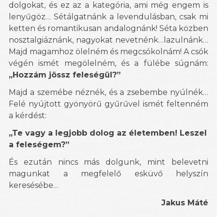
dolgokat, és ez az a kategória, ami még engem is
lenyűgöz… Sétálgatnánk a levendulásban, csak mi
ketten és romantikusan andalognánk! Séta közben
nosztalgiáznánk, nagyokat nevetnénk…lazulnánk…
Majd magamhoz ölelném és megcsókolnám! A csók
végén ismét megölelném, és a fülébe súgnám:
„Hozzám jössz feleségül?”
Majd a szemébe néznék, és a zsebembe nyúlnék…
Felé nyújtott gyönyörű gyűrűvel ismét feltenném
a kérdést:
„Te vagy a legjobb dolog az életemben! Leszel
a feleségem?”
És ezután nincs más dolgunk, mint belevetni
magunkat a megfelelő esküvő helyszín
keresésébe…
Jakus Máté