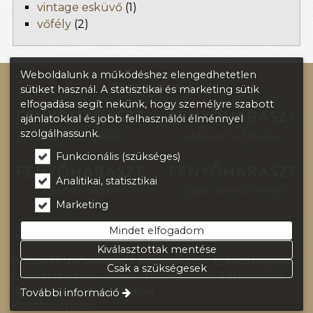
vintage esküvő
(1)
vőfély
(2)
Weboldalunk a működéshez elengedhetetlen
További oldalaink:
sütiket használ. A statisztikai és marketing sütik
elfogadása segít nekünk, hogy személyre szabott
ajánlatokkal és jobb felhasználói élménnyel
szolgálhassunk.
Funkcionális (szükséges)
Analitikai, statisztikai
Marketing
Mindet elfogadom
Kiválasztottak mentése
© 2026 FENYŐHARASZT Kastélyszálló - Esküvő helyszín,
Csak a szükségesek
esküvőszervezés
Videós
Impresszum
Adatkezelési
tájékoztató
Süti beállítások
További információ
Kreatív website