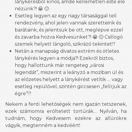
lánykérésből kínos, ámde kellemetlen este elé
nézünk?! 😀 🙂
Esetleg legyen az egy nagy társasággal teli
rendezvény, ahol jelen vannak szeretteink és
barátaink, és jelentsük be ott, meglepve ezzel
és zavarba hozva Kedvesünket?! 😀 🙂 Csillogó
szemek helyett lángoló, szikrázó tekintet!?
Netán a manapság divatos extrém és ötletes
lánykérés legyen a módja?! Ezekről biztos,
hogy hallottunk már rengeteg „városi
legendát”, miszerint a leányzó a moziban ül és
az előzetes helyett a lánykérést vetítik … vagy
esetleg repülővel, szintén giccsesen „felírjuk az
égre”!?
Nekem a fenti lehetőségek nem igazán tetszenek,
ezek számomra erőltetett tortúrák… Nyilván, ha
tudnám, hogy Kedvesem ezekre az allűrökre
vágyik, megtenném a kedvéért!