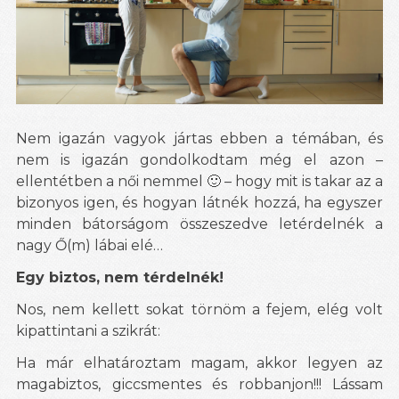
Nem igazán vagyok jártas ebben a témában, és
nem is igazán gondolkodtam még el azon –
ellentétben a női nemmel 🙂 – hogy mit is takar az a
bizonyos igen, és hogyan látnék hozzá, ha egyszer
minden bátorságom összeszedve letérdelnék a
nagy Ő(m) lábai elé…
Egy biztos, nem térdelnék!
Nos, nem kellett sokat törnöm a fejem, elég volt
kipattintani a szikrát:
Ha már elhatároztam magam, akkor legyen az
magabiztos, giccsmentes és robbanjon!!! Lássam