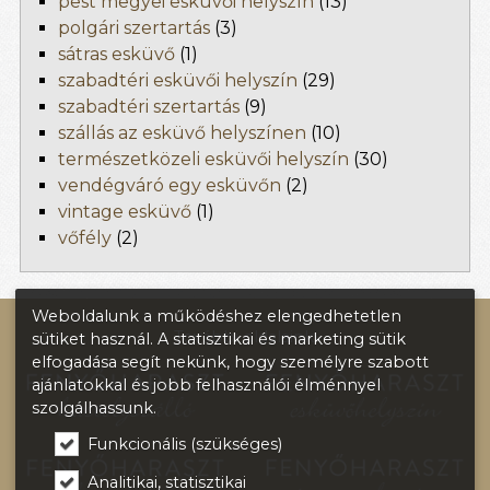
pest megyei esküvői helyszín
(13)
polgári szertartás
(3)
sátras esküvő
(1)
szabadtéri esküvői helyszín
(29)
szabadtéri szertartás
(9)
szállás az esküvő helyszínen
(10)
természetközeli esküvői helyszín
(30)
vendégváró egy esküvőn
(2)
vintage esküvő
(1)
vőfély
(2)
Weboldalunk a működéshez elengedhetetlen
További oldalaink:
sütiket használ. A statisztikai és marketing sütik
elfogadása segít nekünk, hogy személyre szabott
ajánlatokkal és jobb felhasználói élménnyel
szolgálhassunk.
Funkcionális (szükséges)
Analitikai, statisztikai