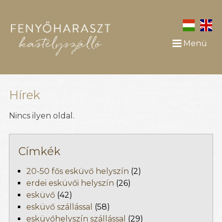
Menü
Hírek
Nincs ilyen oldal.
Címkék
20-50 fős esküvő helyszín
(2)
erdei esküvői helyszín
(26)
esküvő
(42)
esküvő szállással
(58)
esküvőhelyszín szállással
(29)