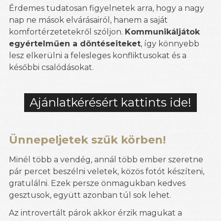
Érdemes tudatosan figyelnetek arra, hogy a nagy
nap ne mások elvárásairól, hanem a saját
komfortérzetetekről szóljon.
Kommunikáljátok
egyértelműen a döntéseiteket
, így könnyebb
lesz elkerülni a felesleges konfliktusokat és a
későbbi csalódásokat.
Ajánlatkérésért kattints ide!
Ünnepeljetek szűk körben!
Minél több a vendég, annál több ember szeretne
pár percet beszélni veletek, közös fotót készíteni,
gratulálni. Ezek persze önmagukban kedves
gesztusok, együtt azonban túl sok lehet.
Az introvertált párok akkor érzik magukat a