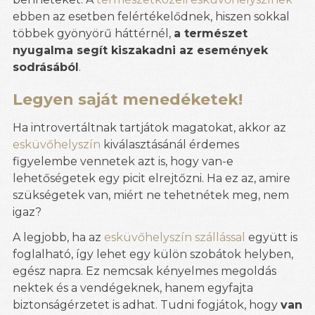
ebben az esetben felértékelődnek, hiszen sokkal
többek gyönyörű háttérnél,
a természet
nyugalma segít kiszakadni az események
sodrásából
.
Legyen saját menedéketek!
Ha introvertáltnak tartjátok magatokat, akkor az
esküvőhelyszín
kiválasztásánál érdemes
figyelembe vennetek azt is, hogy van-e
lehetőségetek egy picit elrejtőzni. Ha ez az, amire
szükségetek van, miért ne tehetnétek meg, nem
igaz?
A legjobb, ha az
esküvőhelyszín szállással
együtt is
foglalható, így lehet egy külön szobátok helyben,
egész napra. Ez nemcsak kényelmes megoldás
nektek és a vendégeknek, hanem egyfajta
biztonságérzetet is adhat. Tudni fogjátok, hogy
van