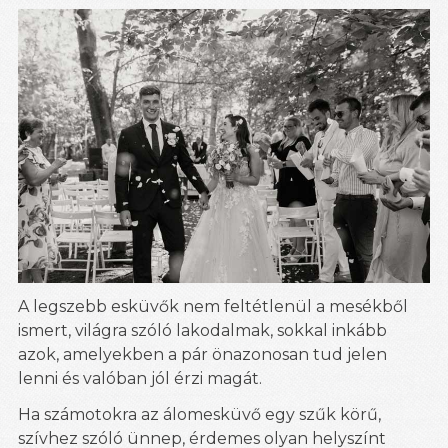
A legszebb esküvők nem feltétlenül a mesékből
ismert, világra szóló lakodalmak, sokkal inkább
azok, amelyekben a pár önazonosan tud jelen
lenni és valóban jól érzi magát.
Ha számotokra az álomesküvő egy szűk körű,
szívhez szóló ünnep, érdemes olyan helyszínt