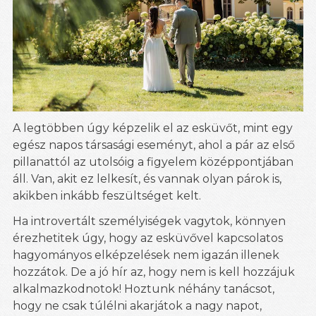
A legtöbben úgy képzelik el az esküvőt, mint egy
egész napos társasági eseményt, ahol a pár az első
pillanattól az utolsóig a figyelem középpontjában
áll. Van, akit ez lelkesít, és vannak olyan párok is,
akikben inkább feszültséget kelt.
Ha introvertált személyiségek vagytok, könnyen
érezhetitek úgy, hogy az esküvővel kapcsolatos
hagyományos elképzelések nem igazán illenek
hozzátok. De a jó hír az, hogy nem is kell hozzájuk
alkalmazkodnotok! Hoztunk néhány tanácsot,
hogy ne csak túlélni akarjátok a nagy napot,