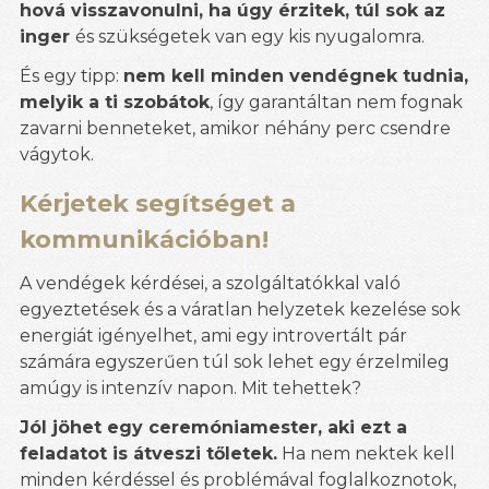
hová visszavonulni, ha úgy érzitek, túl sok az
inger
és szükségetek van egy kis nyugalomra.
És egy tipp:
nem kell minden vendégnek tudnia,
melyik a ti szobátok
, így garantáltan nem fognak
zavarni benneteket, amikor néhány perc csendre
vágytok.
Kérjetek segítséget a
kommunikációban!
A vendégek kérdései, a szolgáltatókkal való
egyeztetések és a váratlan helyzetek kezelése sok
energiát igényelhet, ami egy introvertált pár
számára egyszerűen túl sok lehet egy érzelmileg
amúgy is intenzív napon. Mit tehettek?
Jól jöhet egy ceremóniamester, aki ezt a
feladatot is átveszi tőletek.
Ha nem nektek kell
minden kérdéssel és problémával foglalkoznotok,