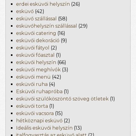
erdei esküvői helyszín
(26)
esküvő
(42)
esküvő szállással
(58)
esküvőhelyszín szállással
(29)
esküvői catering
(16)
esküvői dekoráció
(9)
esküvői fátyol
(2)
esküvői főasztal
(1)
esküvői helyszín
(66)
esküvői meghívók
(3)
esküvői menü
(42)
esküvői ruha
(4)
Esküvői ruhapróba
(1)
esküvői szülőköszöntő szöveg ötletek
(1)
esküvői torta
(1)
esküvői vacsora
(15)
hétköznapi esküvő
(2)
Ideális esküvői helyszín
(13)
italfogyasztás az esküvő alatt
(2)