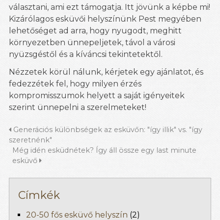
választani, ami ezt támogatja. Itt jövünk a képbe mi!
Kizárólagos esküvői helyszínünk Pest megyében
lehetőséget ad arra, hogy nyugodt, meghitt
környezetben ünnepeljetek, távol a városi
nyüzsgéstől és a kíváncsi tekintetektől.
Nézzetek körül nálunk, kérjetek egy ajánlatot, és
fedezzétek fel, hogy milyen érzés
kompromisszumok helyett a saját igényeitek
szerint ünnepelni a szerelmeteket!
Generációs különbségek az esküvőn: "így illik" vs. "így
szeretnénk"
Még idén esküdnétek? Így áll össze egy last minute
esküvő
Címkék
20-50 fős esküvő helyszín
(2)