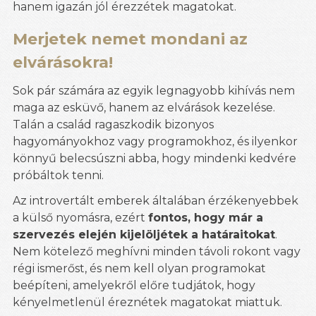
hanem igazán jól érezzétek magatokat.
Merjetek nemet mondani az
elvárásokra!
Sok pár számára az egyik legnagyobb kihívás nem
maga az esküvő, hanem az elvárások kezelése.
Talán a család ragaszkodik bizonyos
hagyományokhoz vagy programokhoz, és ilyenkor
könnyű belecsúszni abba, hogy mindenki kedvére
próbáltok tenni.
Az introvertált emberek általában érzékenyebbek
a külső nyomásra, ezért
fontos, hogy már a
szervezés elején kijelöljétek a határaitokat
.
Nem kötelező meghívni minden távoli rokont vagy
régi ismerőst, és nem kell olyan programokat
beépíteni, amelyekről előre tudjátok, hogy
kényelmetlenül éreznétek magatokat miattuk.