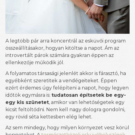
A legtöbb pár arra koncentrál az esküvői program
összeállításakor, hogyan kitöltse a napot. Ám az
introvertált párok számára gyakran éppen az
ellenkezője működik jól.
A folyamatos társasági jelenlét akkor is fárasztó, ha
egyébként szeretitek a vendégeiteket. Éppen
ezért érdemes úgy felépíteni a napot, hogy legyen
időtök egymásra is:
tudatosan építsetek be egy-
egy kis szünetet
, amikor van lehetőségetek egy
kicsit feltöltődni. Nem kell nagy dologra gondolni,
egy rövid séta kettesben elég lehet.
Az sem mindegy, hogy milyen környezet vesz körül
benneteket. A
természetközeli esküvőhelyszínek