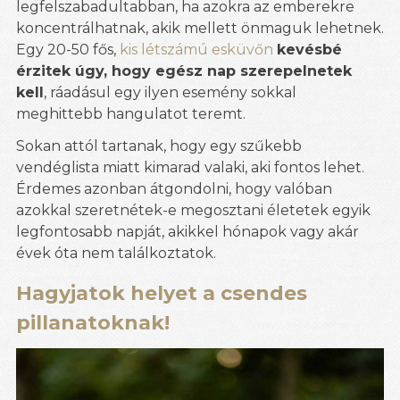
legfelszabadultabban, ha azokra az emberekre
koncentrálhatnak, akik mellett önmaguk lehetnek.
Egy 20-50 fős,
kis létszámú esküvőn
kevésbé
érzitek úgy, hogy egész nap szerepelnetek
kell
, ráadásul egy ilyen esemény sokkal
meghittebb hangulatot teremt.
Sokan attól tartanak, hogy egy szűkebb
vendéglista miatt kimarad valaki, aki fontos lehet.
Érdemes azonban átgondolni, hogy valóban
azokkal szeretnétek-e megosztani életetek egyik
legfontosabb napját, akikkel hónapok vagy akár
évek óta nem találkoztatok.
Hagyjatok helyet a csendes
pillanatoknak!