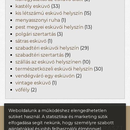
kastély esküvő
(33)
kis létszámú esküvő helyszín
(15)
menyasszonyi ruha
(1)
pest megyei esküvői helyszín
(13)
polgári szertartás
(3)
sátras esküvő
(1)
szabadtéri esküvői helyszín
(29)
szabadtéri szertartás
(9)
szállás az esküvő helyszínen
(10)
természetközeli esküvői helyszín
(30)
vendégváró egy esküvőn
(2)
vintage esküvő
(1)
vőfély
(2)
Weboldalunk a működéshez elengedhetetlen
További oldalaink:
sütiket használ. A statisztikai és marketing sütik
elfogadása segít nekünk, hogy személyre szabott
ajánlatokkal és jobb felhasználói élménnyel