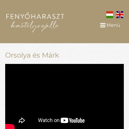
Menü
Orsolya és Márk