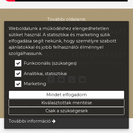
További oldalaink:
Weboldalunk a működéshez elengedhetetlen
sütiket használ. A statisztikai és marketing sütik
elfogadása segít nekünk, hogy személyre szabott
ajánlatokkal és jobb felhasználói élménnyel
szolgálhassunk.
Funkcionális (szükséges)
Analitikai, statisztikai
Marketing
© 2026 FENYŐHARASZT Kastélyszálló - Esküvő helyszín,
Mindet elfogadom
esküvőszervezés
Videós
Impresszum
Adatkezelési
Kiválasztottak mentése
tájékoztató
Süti beállítások
Csak a szükségesek
Kreatív website
További információ