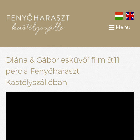
Menü
Diána & Gábor esküvői film 9:11
perc a Fenyőharaszt
Kastélyszállóban